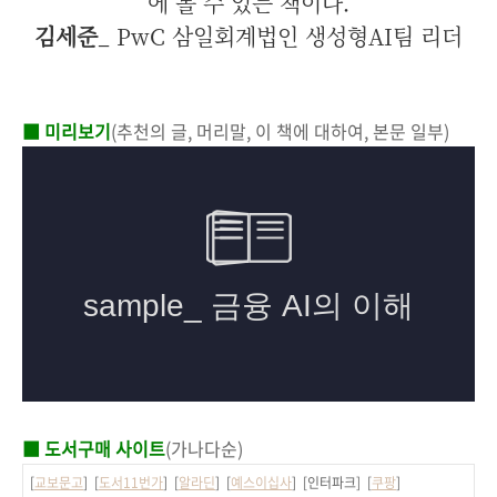
에 볼 수 있는 책이다.
김세준
_ PwC 삼일회계법인 생성형AI팀 리더
■ 미리보기
(추천의 글, 머리말, 이 책에 대하여, 본문 일부)
■ 도서구매 사이트
(가나다순)
[
교보문고
] [
도서11번가
] [
알라딘
] [
예스이십사
] [인터파크] [
쿠팡
]