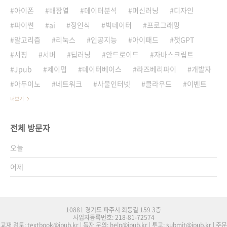
아이폰
배장열
데이터분석
머신러닝
디자인
파이썬
ai
정인식
빅데이터
프로그래밍
알고리즘
리눅스
인공지능
아이패드
챗GPT
서평
서버
딥러닝
안드로이드
자바스크립트
Jpub
제이펍
데이터베이스
라즈베리파이
개발자
아두이노
네트워크
사물인터넷
클라우드
이벤트
더보기
전체 방문자
오늘
어제
10881 경기도 파주시 회동길 159 3층
사업자등록번호: 218-81-72574
교재 검토: textbook@jpub.kr | 독자 문의: help@jpub.kr | 투고: submit@jpub.kr | 주문