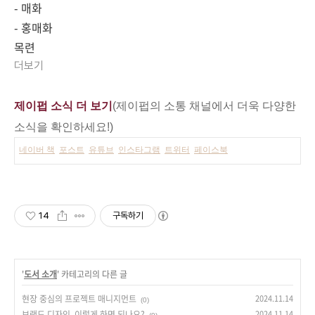
- 매화
- 홍매화
목련
더보기
제이펍 소식 더 보기
(제이펍의 소통 채널에서 더욱 다양한
소식을 확인하세요!)
네이버 책
포스트
유튜브
인스타그램
트위터
페이스북
14
구독하기
'
도서 소개
' 카테고리의 다른 글
현장 중심의 프로젝트 매니지먼트
2024.11.14
(0)
브랜드 디자인, 이렇게 하면 되나요?
2024.11.14