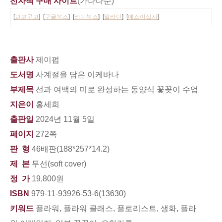
전자책 구매 사이트
(가나다순)
[
교보문고
] [
구글북스
] [
리디북스
] [
알라딘
] [
예스이십사
]
출판사
제이펍
도서명
사계절을 담은 이케바나
부제목
선과 여백의 미로 완성하는 동양식 꽃꽂이 수업
지은이
홍세희
출판일
2024년 11월 5일
페이지
272쪽
판 형
46배판(188*257*14.2)
제 본
무선(soft cover)
정 가
19,800원
ISBN
979-11-93926-53-6(13630)
키워드
플라워, 플라워 클래스, 플로리스트, 생화, 플라