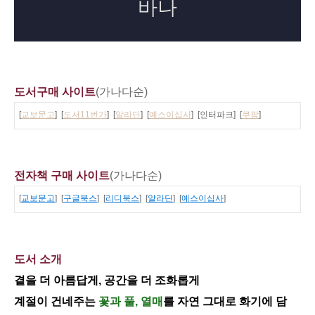
도서구매 사이트
(가나다순)
[
교보문고
] [
도서11번가
] [
알라딘
] [
예스이십사
] [인터파크] [
쿠팡
]
전자책 구매 사이트
(가나다순)
[
교보문고
] [
구글북스
] [
리디북스
] [
알라딘
] [
예스이십사
]
도서 소개
곁을 더 아름답게, 공간을 더 조화롭게
계절이 건네주는
꽃과 풀, 열매
를 자연 그대로 화기에 담