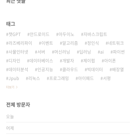
최근 댓글
태그
챗GPT
안드로이드
아두이노
자바스크립트
라즈베리파이
이벤트
알고리즘
정인식
네트워크
사물인터넷
서버
머신러닝
딥러닝
ai
파이썬
디자인
데이터베이스
개발자
제이펍
아이폰
데이터분석
인공지능
클라우드
빅데이터
배장열
Jpub
리눅스
프로그래밍
아이패드
서평
더보기
전체 방문자
오늘
어제