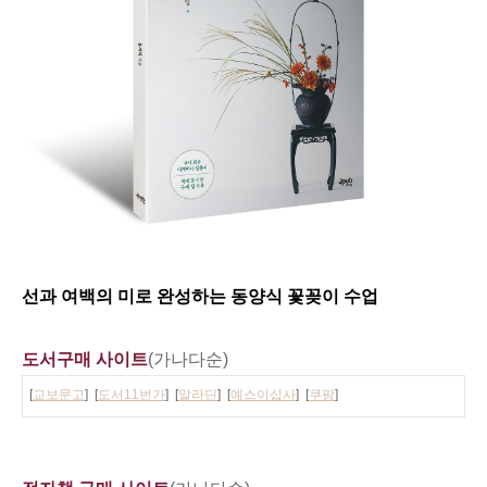
선과 여백의 미로 완성하는 동양식 꽃꽂이 수업
도서구매 사이트
(가나다순)
[
교보문고
] [
도서11번가
] [
알라딘
] [
예스이십사
] [
쿠팡
]