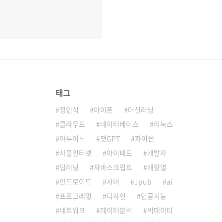
태그
정인식
아이폰
머신러닝
클라우드
데이터베이스
리눅스
아두이노
챗GPT
파이썬
사물인터넷
아이패드
개발자
딥러닝
자바스크립트
배장열
안드로이드
서버
Jpub
ai
프로그래밍
디자인
인공지능
네트워크
데이터분석
빅데이터