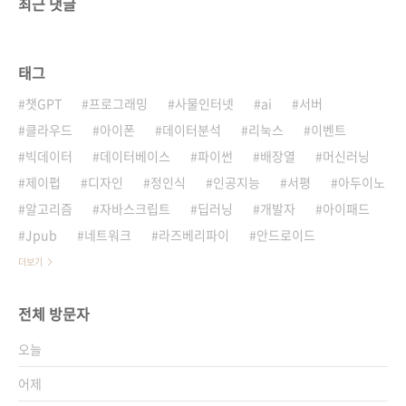
최근 댓글
태그
챗GPT
프로그래밍
사물인터넷
ai
서버
클라우드
아이폰
데이터분석
리눅스
이벤트
빅데이터
데이터베이스
파이썬
배장열
머신러닝
제이펍
디자인
정인식
인공지능
서평
아두이노
알고리즘
자바스크립트
딥러닝
개발자
아이패드
Jpub
네트워크
라즈베리파이
안드로이드
더보기
전체 방문자
오늘
어제