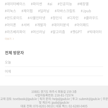
데이터베이스
파이썬
ai
인공지능
배장열
리눅스
제이펍
딥러닝
자바스크립트
Jpub
안드로이드
사물인터넷
정인식
디자인
클라우드
아이폰
서버
개발자
데이터분석
아이패드
라즈베리파이
머신러닝
알고리즘
챗GPT
빅데이터
더보기
전체 방문자
오늘
어제
10881 경기도 파주시 회동길 159 3층
사업자등록번호: 218-81-72574
교재 검토: textbook@jpub.kr | 독자 문의: help@jpub.kr | 투고: submit@jpub.kr | 주문
및 계산서: jpub@jpub.kr
대표 전화: 070-8201-9010 | 대표 팩스: 02-6280-0405