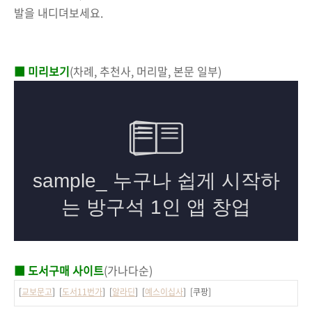
발을 내디뎌보세요.
■ 미리보기
(차례, 추천사, 머리말, 본문 일부)
■ 도서구매 사이트
(가나다순)
[
교보문고
] [
도서11번가
] [
알라딘
] [
예스이십사
] [쿠팡]