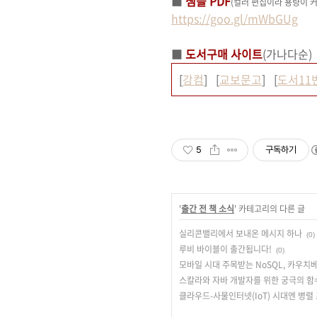
■
샘플 PDF
(컬러 편집이라 용량이 
https://goo.gl/mWbGUg
■
도서구매 사이트
(가나다순)
[
강컴
] [
교보문고
] [
도서11
5
구독하기
'
출간 전 책 소식
' 카테고리의 다른 글
실리콘밸리에서 보내온 메시지 하나
(0)
루비 바이블이 출간됩니다!
(0)
모바일 시대 주목받는 NoSQL, 카우치
스칼라와 자바 개발자를 위한 궁극의 함
클라우드-사물인터넷(IoT) 시대엔 병렬