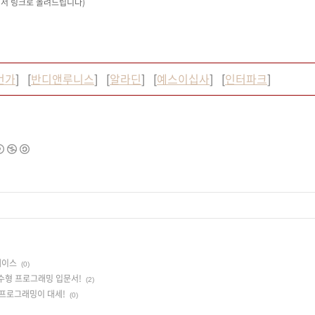
커서 링크로 올려드립니다)
번가
] [
반디앤루니스
] [
알라딘
] [
예스이십사
] [
인터파크
]
베이스
(0)
수형 프로그래밍 입문서!
(2)
 프로그래밍이 대세!
(0)