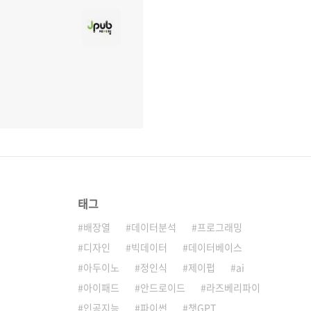
태그
배장열
데이터분석
프로그래밍
디자인
빅데이터
데이터베이스
아두이노
정인식
제이펍
ai
아이패드
안드로이드
라즈베리파이
인공지능
파이썬
챗GPT