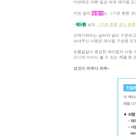
이번에도 바쁜 일상 속에 제이펍 도
이번 달의
당첨자
는 《기초 튼튼 
-
박
○환
님의
《
기초 튼튼 코드 튼
오락가락하는 날씨와 달리 꾸준하고
보내주신 서평은 제이펍 구성원 모두
보름달같이 풍성한 제이펍의 서평 이
으시며 이어서 볼 수 있는 책을 한 
요것이 히뚜다 히뚜~