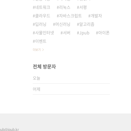
네트워크
리눅스
서평
클라우드
자바스크립트
개발자
딥러닝
머신러닝
알고리즘
사물인터넷
서버
Jpub
아이폰
이벤트
더보기
전체 방문자
오늘
어제
pub@jpub.kr