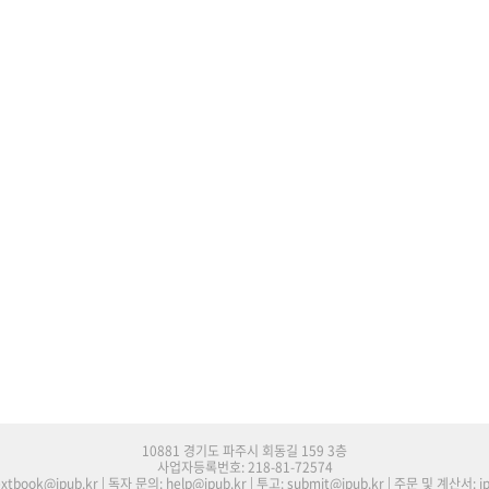
10881 경기도 파주시 회동길 159 3층
사업자등록번호: 218-81-72574
tbook@jpub.kr | 독자 문의: help@jpub.kr | 투고: submit@jpub.kr | 주문 및 계산서: j