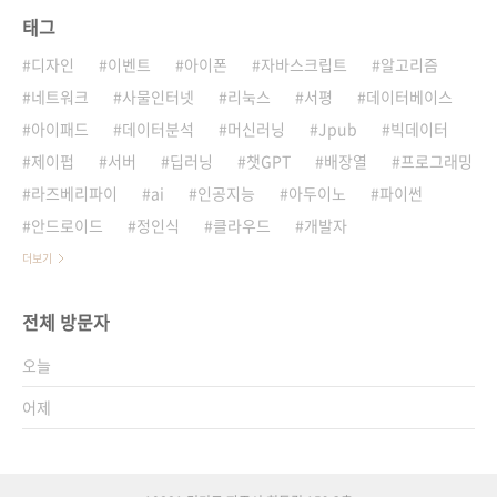
태그
디자인
이벤트
아이폰
자바스크립트
알고리즘
네트워크
사물인터넷
리눅스
서평
데이터베이스
아이패드
데이터분석
머신러닝
Jpub
빅데이터
제이펍
서버
딥러닝
챗GPT
배장열
프로그래밍
라즈베리파이
ai
인공지능
아두이노
파이썬
안드로이드
정인식
클라우드
개발자
더보기
전체 방문자
오늘
어제