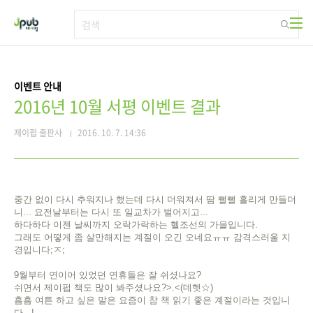
본문 바로가기
이벤트 안내
2016년 10월 서평 이벤트 결과
제이펍 출판사
2016. 10. 7. 14:36
중간 없이 다시 추워지나 했는데 다시 더워져서 땀 뻘뻘 흘리게 만들더
니... 요전날부터는 다시 또 일교차가 벌어지고...
하다하다 이젠 날씨까지 오락가락하는 헬조선의 가을입니다.
그래도 어떻게 좀 살만해지는 계절이 오긴 오네요ㅠㅠ 감격스러울 지
경입니다;ㅈ;
9월부터 연이어 있었던 연휴들은 잘 쉬셨나요?
쉬면서 제이펍 책도 많이 봐주셨나요?>.<(데헷☆)
흠흠 여튼 하고 싶은 말은 요즘이 참 책 읽기 좋은 계절이라는 것입니
다...!