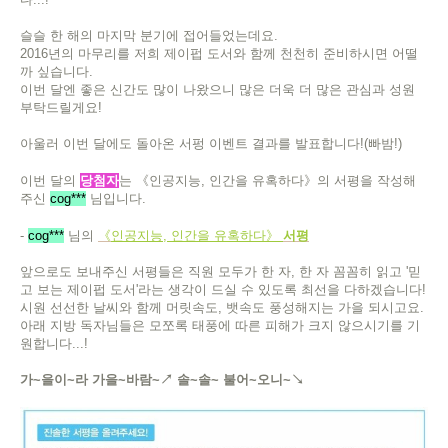
슬슬 한 해의 마지막 분기에 접어들었는데요.
2016년의 마무리를 저희 제이펍 도서와 함께 천천히 준비하시면 어떨
까 싶습니다.
이번 달엔 좋은 신간도 많이 나왔으니 많은 더욱 더 많은 관심과 성원
부탁드릴게요!
아울러 이번 달에도 돌아온 서펑 이벤트 결과를 발표합니다!(빠밤!)
이번 달의
당첨자
는 《인공지능, 인간을 유혹하다》의 서평을 작성해
주신
cog***
님입니다.
-
cog***
님의
《
인공지능, 인간을 유혹하다
》
서평
앞으로도 보내주신 서평들은 직원 모두가 한 자, 한 자 꼼꼼히 읽고 '믿
고 보는 제이펍 도서'라는 생각이 드실 수 있도록 최선을 다하겠습니다!
시원 선선한 날씨와 함께 머릿속도, 뱃속도 풍성해지는 가을 되시고요.
아래 지방 독자님들은 모쪼록 태풍에 따른 피해가 크지 않으시기를 기
원합니다...!
가~을이~라 가을~바람~↗ 솔~솔~ 불어~오니~↘