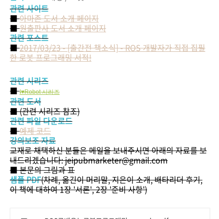
관련 사이트
■
아마존 도서 소개 페이지
■
원출판사 도서 소개 페이지
관련 포스트
■
2017/03/23 - [출간전 책소식] - ROS 개발자가 직접 집필
한 로봇 프로그래밍 서적!
관련 시리즈
■
I♥Robot 시리즈
관련 도서
■ (관련 시리즈 참조)
관련 파일 다운로드
■
예제 코드
강의보조 자료
교재로 채택하신 분들은 메일을 보내주시면 아래의 자료를 보
내드리겠습니다: jeipubmarketer@gmail.com
■ 본문의 그림과 표
샘플 PDF
(차례, 옮긴이 머리말, 지은이 소개, 배타리더 후기,
이 책에 대하여 1장 '서론', 2장 '준비 사항')