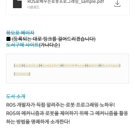
ROS로배우는로봇프로그래밍_sample.pdf
다운로드
정오표 페이지
■ (등록되는 대로 링크를 걸어드리겠습니다)
도서구매 사이트
(가나다순)
[
강컴
] [
교보문고
] [
도서11번가
] [
반디앤루니스
] [
알라딘
] [
예스이십사
]
[
인터파크
]
도서 소개
ROS 개발자가 직접 알려주는 로봇 프로그래밍 노하우!
ROS의 메커니즘과 로봇을 제어하기 위해 그 메커니즘을 활용
하는 방법을 명쾌하게 소개한다!