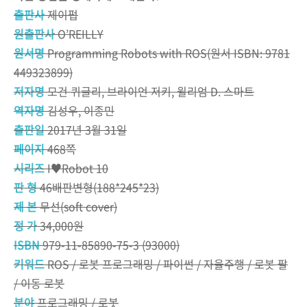
출판사
제이펍
원출판사
O’REILLY
원서명
Programming Robots with ROS(원서 ISBN: 9781
449323899)
저자명
모건 퀴글리, 브라이언 저키, 윌리엄 D. 스마트
역자명
김성우, 이종민
출판일
2017년 3월 31일
페이지
468쪽
시리즈
I♥Robot 10
판 형
46배판변형(188*245*23)
제 본
무선(soft cover)
정 가
34,000원
ISBN
979-11-85890-75-3 (93000)
키워드
ROS / 로봇 프로그래밍 / 파이썬 / 자율주행 / 로봇 팔
/ 이동 로봇
분야
프로그래밍 / 로봇