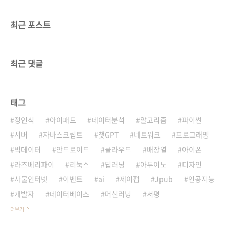
최근 포스트
최근 댓글
태그
정인식
아이패드
데이터분석
알고리즘
파이썬
서버
자바스크립트
챗GPT
네트워크
프로그래밍
빅데이터
안드로이드
클라우드
배장열
아이폰
라즈베리파이
리눅스
딥러닝
아두이노
디자인
사물인터넷
이벤트
ai
제이펍
Jpub
인공지능
개발자
데이터베이스
머신러닝
서평
더보기