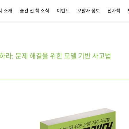
서 소개
출간 전 책 소식
이벤트
오탈자 정보
전자책
라: 문제 해결을 위한 모델 기반 사고법