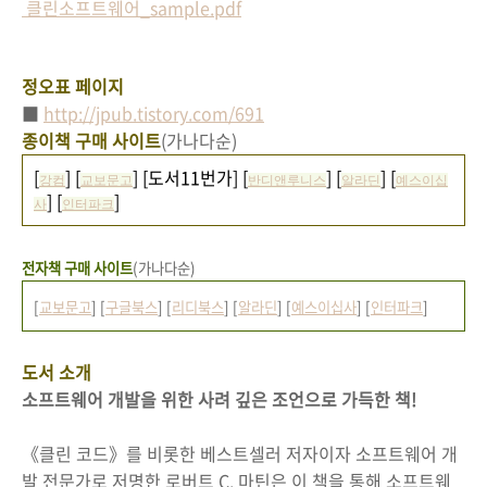
클린소프트웨어_sample.pdf
정오표 페이지
■
http://jpub.tistory.com/691
종이책 구매 사이트
(가나다순)
[
] [
] [도서11번가] [
] [
] [
강컴
교보문고
반디앤루니스
알라딘
예스이십
] [
]
사
인터파크
전자책 구매 사이트
(가나다순)
[
교보문고
] [
구글북스
] [
리디북스
] [
알라딘
] [
예스이십사
] [
인터파크
]
도서 소개
소프트웨어 개발을 위한 사려 깊은 조언으로 가득한 책!
《클린 코드》를 비롯한 베스트셀러 저자이자 소프트웨어 개
발 전문가로 저명한 로버트 C. 마틴은 이 책을 통해 소프트웨