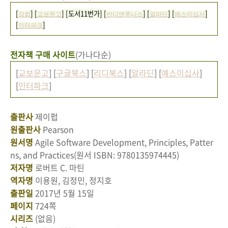
[
] [
] [도서11번가] [
] [
] [
]
강컴
교보문고
반디앤루니스
알라딘
예스이십사
[
]
인터파크
전자책 구매 사이트
(가나다순)
[
교보문고
] [
구글북스
] [
리디북스
] [
알라딘
] [
예스이십사
]
[
인터파크
]
출판사
제이펍
원출판사
Pearson
원서명
Agile Software Development, Principles, Patter
ns, and Practices(원서 ISBN: 9780135974445)
저자명
로버트 C. 마틴
역자명
이용원, 김정민, 정지호
출판일
2017년 5월 15일
페이지
724쪽
시리즈
(없음)