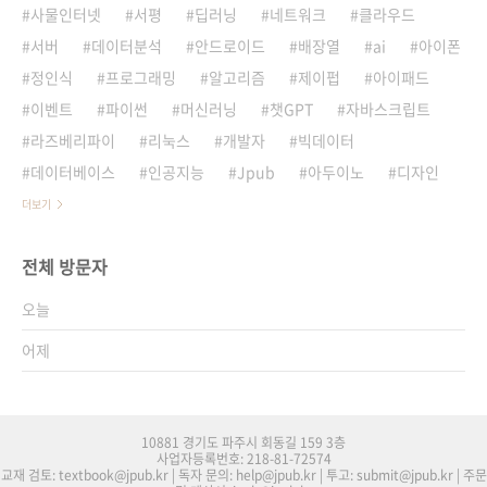
사물인터넷
서평
딥러닝
네트워크
클라우드
서버
데이터분석
안드로이드
배장열
ai
아이폰
정인식
프로그래밍
알고리즘
제이펍
아이패드
이벤트
파이썬
머신러닝
챗GPT
자바스크립트
라즈베리파이
리눅스
개발자
빅데이터
데이터베이스
인공지능
Jpub
아두이노
디자인
더보기
전체 방문자
오늘
어제
10881 경기도 파주시 회동길 159 3층
사업자등록번호: 218-81-72574
교재 검토: textbook@jpub.kr | 독자 문의: help@jpub.kr | 투고: submit@jpub.kr | 주문