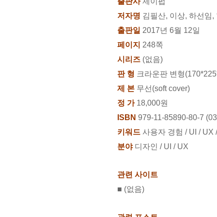
출판사
제이펍
저자명
김필산, 이상, 하선임,
출판일
2017년 6월 12일
페이지
248쪽
시리즈
(없음)
판 형
크라운판 변형(170*225*
제 본
무선(soft cover)
정 가
18,000원
ISBN
979-11-85890-80-7 (0
키워드
사용자 경험 / UI / UX
분야
디자인 / UI / UX
관련 사이트
■ (없음)