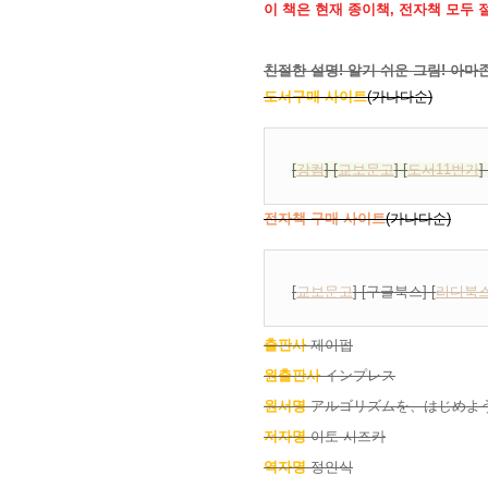
이 책은 현재 종이책, 전자책 모두
친절한 설명! 알기 쉬운 그림! 아
도서구매 사이트
(가나다순)
[
강컴
] [
교보문고
] [
도서11번가
] 
전자책 구매 사이트
(가나다순)
[
교보문고
] [구글북스] [
리디북
출판사
제이펍
원출판사
インプレス
원서명
アルゴリズムを、はじめよう(원서 I
저자명
이토 시즈카
역자명
정인식