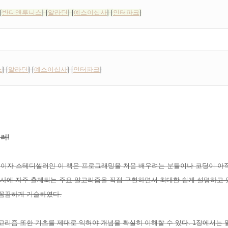
[
반디앤루니스
] [
알라딘
] [
예스이십사
] [
인터파크
]
스
] [
알라딘
] [
예스이십사
]
[
인터파크
]
러!
이자 스테디셀러인 이 책은 프로그래밍을 처음 배우려는 분들이나 코딩이 아직
기사에 자주 출제되는 주요 알고리즘을 직접 구현하면서 최대한 쉽게 설명하고
 꼼꼼하게 기술하였다.
고리즘 또한 기초를 제대로 익혀야 개념을 확실히 이해할 수 있다. 1장에서는