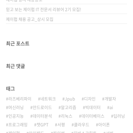
믿고 보는 제이펍 IT 전문서 리뷰어 2기 모집!
제이펍 채용 공고_상시 모집
최근 포스트
최근 댓글
태그
라즈베리파이
네트워크
Jpub
디자인
개발자
머신러닝
안드로이드
알고리즘
빅데이터
ai
인공지능
데이터분석
리눅스
데이터베이스
딥러닝
프로그래밍
챗GPT
서평
클라우드
아이폰
제이펍
아이패드
파이썬
자바스크립트
서버