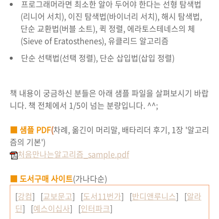
프로그래머라면 최소한 알아 두어야 한다는 선형 탐색법
(리니어 서치), 이진 탐색법(바이너리 서치), 해시 탐색법,
단순 교환법(버블 소트), 퀵 정렬, 에라토스테네스의 체
(Sieve of Eratosthenes), 유클리드 알고리즘
단순 선택법(선택 정렬), 단순 삽입법(삽입 정렬)
책 내용이 궁금하신 분들은 아래 샘플 파일을 살펴보시기 바랍
니다. 책 전체에서 1/5이 넘는 분량입니다. ^^;
■ 샘플 PDF
(
차례, 옮긴이 머리말, 배타리더 후기, 1장 '알고리
즘의 기본')
처음만나는알고리즘_sample.pdf
■ 도서구매 사이트
(가나다순)
[
강컴
] [
교보문고
] [
도서11번가
] [
반디앤루니스
] [
알라
딘
] [
예스이십사
] [
인터파크
]