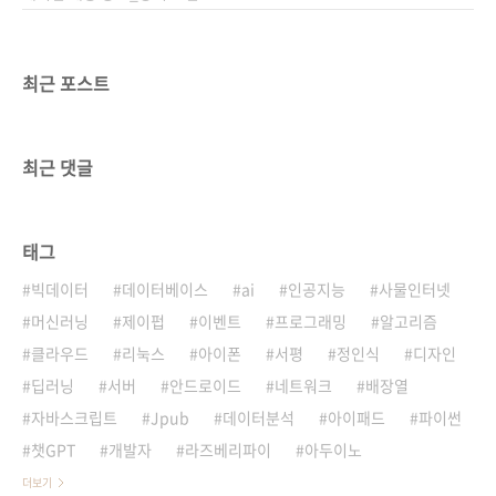
최근 포스트
최근 댓글
태그
빅데이터
데이터베이스
ai
인공지능
사물인터넷
머신러닝
제이펍
이벤트
프로그래밍
알고리즘
클라우드
리눅스
아이폰
서평
정인식
디자인
딥러닝
서버
안드로이드
네트워크
배장열
자바스크립트
Jpub
데이터분석
아이패드
파이썬
챗GPT
개발자
라즈베리파이
아두이노
더보기