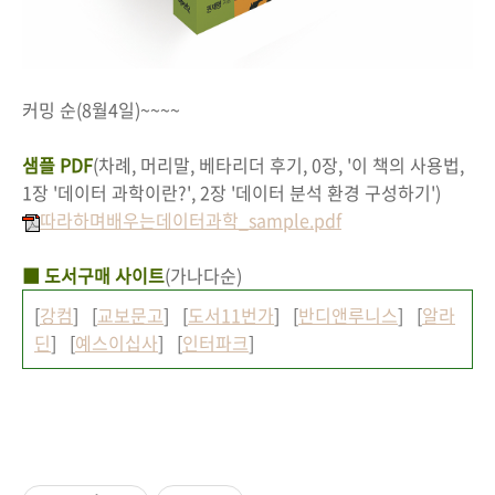
커밍 순(8월4일)~~~~
샘플 PDF
(차례, 머리말, 베타리더 후기, 0장, '이 책의 사용법,
1장 '데이터 과학이란?', 2장 '데이터 분석 환경 구성하기')
따라하며배우는데이터과학_sample.pdf
■ 도서구매 사이트
(가나다순)
[
강컴
] [
교보문고
] [
도서11번가
] [
반디앤루니스
] [
알라
딘
] [
예스이십사
] [
인터파크
]