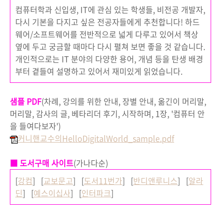
컴퓨터학과 신입생, IT에 관심 있는 학생들, 비전공 개발자,
다시 기본을 다지고 싶은 전공자들에게 추천합니다! 하드
웨어/소프트웨어를 전반적으로 넓게 다루고 있어서 책상
옆에 두고 궁금할 때마다 다시 펼쳐 보면 좋을 것 같습니다.
개인적으로는 IT 분야의 다양한 용어, 개념 등을 탄생 배경
부터 곁들여 설명하고 있어서 재미있게 읽었습니다.
샘플 PDF
(차례, 강의를 위한 안내, 장별 안내, 옮긴이 머리말,
머리말, 감사의 글, 베타리더 후기, 시작하며, 1장, '컴퓨터 안
을 들여다보자')
커니핸교수의HelloDigitalWorld_sample.pdf
■ 도서구매 사이트
(가나다순)
[
강컴
] [
교보문고
] [
도서11번가
] [
반디앤루니스
] [
알라
딘
] [
예스이십사
] [
인터파크
]