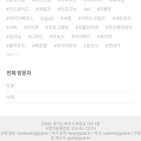
안드로이드
개발자
인공지능
ai
이벤트
데이터베이스
Jpub
서평
자바스크립트
네트워크
서버
아이폰
프로그래밍
사물인터넷
라즈베리파이
딥러닝
디자인
리눅스
아이패드
파이썬
클라우드
배장열
데이터분석
정인식
챗GPT
더보기
전체 방문자
오늘
어제
10881 경기도 파주시 회동길 159 3층
사업자등록번호: 218-81-72574
교재 검토: textbook@jpub.kr | 독자 문의: help@jpub.kr | 투고: submit@jpub.kr | 주문
및 계산서: jpub@jpub.kr