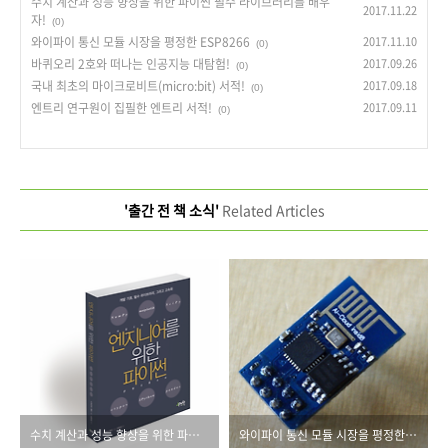
수치 계산과 성능 향상을 위한 파이썬 필수 라이브러리를 배우
2017.11.22
자!
(0)
와이파이 통신 모듈 시장을 평정한 ESP8266
2017.11.10
(0)
바퀴오리 2호와 떠나는 인공지능 대탐험!
2017.09.26
(0)
국내 최초의 마이크로비트(micro:bit) 서적!
2017.09.18
(0)
엔트리 연구원이 집필한 엔트리 서적!
2017.09.11
(0)
'출간 전 책 소식'
Related Articles
수치 계산과 성능 향상을 위한 파이썬 필수 라이브러리를 배우자!
와이파이 통신 모듈 시장을 평정한 ESP8266