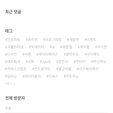
최근 댓글
태그
인공지능
파이썬
프로그래밍
개발자
이벤트
사물인터넷
빅데이터
ai
배장열
제이펍
아이폰
디자인
서평
데이터베이스
클라우드
아이패드
네트워크
서버
Jpub
정인식
챗GPT
머신러닝
자바스크립트
안드로이드
알고리즘
라즈베리파이
딥러닝
데이터분석
리눅스
아두이노
더보기
전체 방문자
오늘