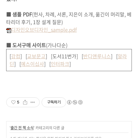
■ 샘플 PDF
(헌사, 차례, 서론, 지은이 소개, 옮긴이 머리말, 베
타리더 후기, 1장 설계 질문)
디자인오브디자인_sample.pdf
■ 도서구매 사이트
(가나다순)
[
강컴
] [
교보문고
] [도서11번가] [
반디앤루니스
] [
알라
딘
] [
예스이십사
] [
인터파크
]
5
구독하기
'
출간 전 책 소식
' 카테고리의 다른 글