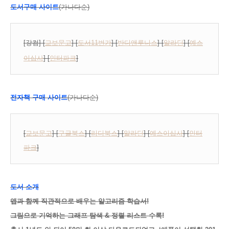
도서구매 사이트
(가나다순)
[
강컴
] [
교보문고
] [
도서11번가
] [
반디앤루니스
] [
알라딘
] [
예스
이십사
] [
인터파크
]
전자책 구매 사이트
(가나다순)
[
교보문고
] [
구글북스
] [
리디북스
] [
알라딘
] [
예스이십사
] [
인터
파크
]
도서 소개
앱과 함께 직관적으로 배우는 알고리즘 학습서!
그림으로 기억하는 그래프 탐색 & 정렬 리스트 수록!