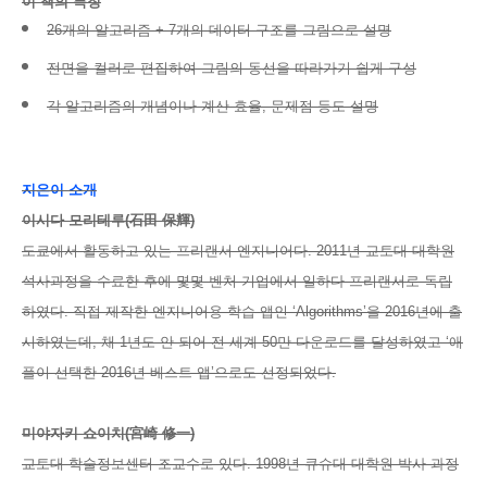
이 책의 특징
26개의 알고리즘 + 7개의 데이터 구조를 그림으로 설명
전면을 컬러로 편집하여 그림의 동선을 따라가기 쉽게 구성
각 알고리즘의 개념이나 계산 효율, 문제점 등도 설명
지은이 소개
이시다 모리테루(石田 保輝)
도쿄에서 활동하고 있는 프리랜서 엔지니어다. 2011년 교토대 대학원
석사과정을 수료한 후에 몇몇 벤처 기업에서 일하다 프리랜서로 독립
하였다. 직접 제작한 엔지니어용 학습 앱인 ‘Algorithms’을 2016년에 출
시하였는데, 채 1년도 안 되어 전 세계 50만 다운로드를 달성하였고 ‘애
플이 선택한 2016년 베스트 앱’으로도 선정되었다.
미야자키 쇼이치(宮崎 修一)
교토대 학술정보센터 조교수로 있다. 1998년 큐슈대 대학원 박사 과정