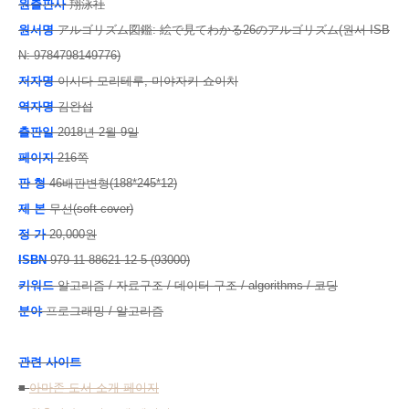
원출판사
翔泳社
원서명
アルゴリズム図鑑: 絵で見てわかる26のアルゴリズム(원서 ISB
N: 9784798149776)
저자명
이시다 모리테루, 미야자키 쇼이치
역자명
김완섭
출판일
2018년 2월 9일
페이지
216쪽
판 형
46배판변형(188*245*12)
제 본
무선(soft cover)
정 가
20,000원
ISBN
979-11-88621-12-5 (93000)
키워드
알고리즘 / 자료구조 / 데이터 구조 / algorithms / 코딩
분야
프로그래밍 / 알고리즘
관련 사이트
■
아마존 도서 소개 페이지