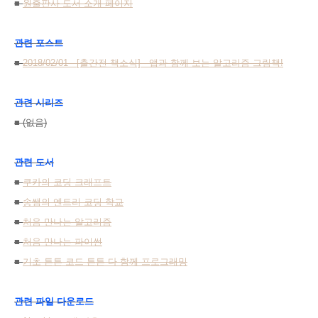
■
원출판사 도서 소개 페이지
관련 포스트
■
2018/02/01 - [출간전 책소식] - 앱과 함께 보는 알고리즘 그림책!
관련 시리즈
■ (없음)
관련 도서
■
쿠카의 코딩 크래프트
■
송쌤의 엔트리 코딩 학교
■
처음 만나는 알고리즘
■
처음 만나는 파이썬
■
기초 튼튼 코드 튼튼 다 함께 프로그래밍
관련 파일 다운로드