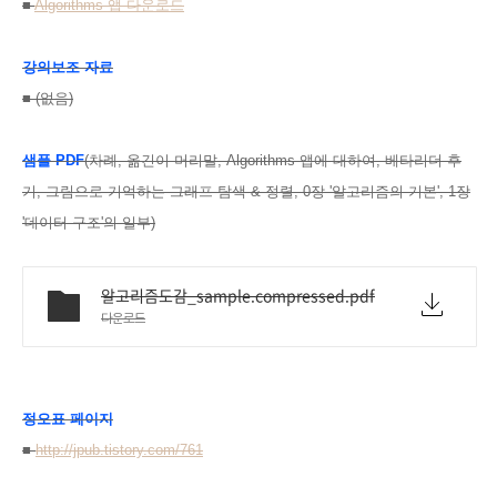
■
Algorithms 앱 다운로드
강의보조 자료
■ (없음)
샘플 PDF
(차례, 옮긴이 머리말, Algorithms 앱에 대하여, 베타리더 후
기, 그림으로 기억하는 그래프 탐색 & 정렬, 0장 '알고리즘의 기본', 1장
'데이터 구조'의 일부)
알고리즘도감_sample.compressed.pdf
다운로드
정오표 페이지
■
http://jpub.tistory.com/761