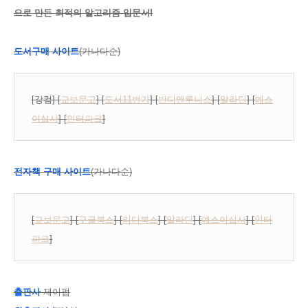
으로 만든 최적의 알고리즘 입문서!
도서구매 사이트
(가나다순)
[
강컴
] [
교보문고
] [
도서11번가
] [
반디앤루니스
] [
알라딘
] [
예스
이십사
] [
인터파크
]
전자책 구매 사이트
(가나다순)
[
교보문고
] [
구글북스
] [
리디북스
] [
알라딘
] [
예스이십사
] [
인터
파크
]
출판사
제이펍