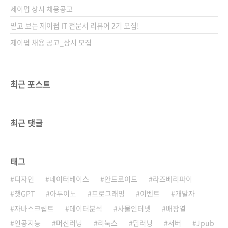
제이펍 상시 채용공고
믿고 보는 제이펍 IT 전문서 리뷰어 2기 모집!
제이펍 채용 공고_상시 모집
최근 포스트
최근 댓글
태그
디자인
데이터베이스
안드로이드
라즈베리파이
챗GPT
아두이노
프로그래밍
이벤트
개발자
자바스크립트
데이터분석
사물인터넷
배장열
인공지능
머신러닝
리눅스
딥러닝
서버
Jpub