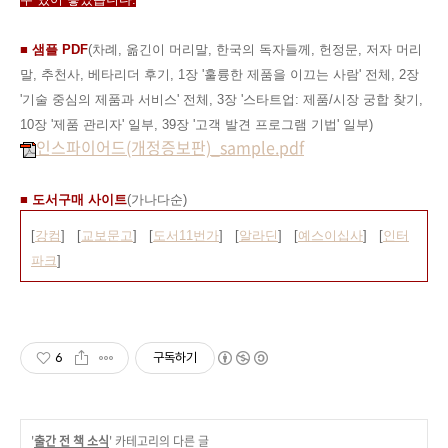
■ 샘플 PDF
(차례, 옮긴이 머리말, 한국의 독자들께, 헌정문, 저자 머리
말, 추천사, 베타리더 후기, 1장 '훌륭한 제품을 이끄는 사람' 전체, 2장
'기술 중심의 제품과 서비스' 전체, 3장 '스타트업: 제품/시장 궁합 찾기,
10장 '제품 관리자' 일부, 39장 '고객 발견 프로그램 기법' 일부)
인스파이어드(개정증보판)_sample.pdf
■ 도서구매 사이트
(가나다순)
[
강컴
] [
교보문고
] [
도서11번가
] [
알라딘
] [
예스이십사
] [
인터
파크
]
6
구독하기
'
출간 전 책 소식
' 카테고리의 다른 글