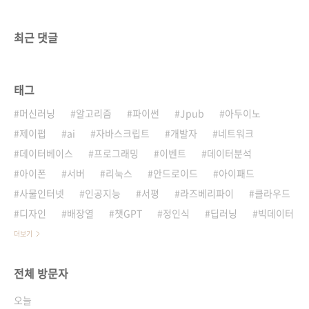
최근 댓글
태그
머신러닝
알고리즘
파이썬
Jpub
아두이노
제이펍
ai
자바스크립트
개발자
네트워크
데이터베이스
프로그래밍
이벤트
데이터분석
아이폰
서버
리눅스
안드로이드
아이패드
사물인터넷
인공지능
서평
라즈베리파이
클라우드
디자인
배장열
챗GPT
정인식
딥러닝
빅데이터
더보기
전체 방문자
오늘