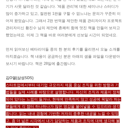
기가 사뭇 달라진 것 같습니다. '제품 관리'에 대한 세미나나 스터디가
많이 증가하고 있고, 절판된 1판을 구할 수 없느냐는 문의가 꾸준히 이
어져 왔었습
니다.
그래서 2판 번역을 제안한 제품 관리자이자 프로젝트
관리자이신
황진수 님의 제안에 흔쾌히 함께 멋진 책을 만들어
보자고
했었는데요. 이제 그 책을 바로 여러분에게 선보일 시간이 되었네요.
먼저 읽어보신 베타리더들 중의 한 분의 후기를 올리면서 오늘 소개를
마치겠습니다. 책 내용이 궁금하신 분은 아래의 샘플 파일을 다운받아
보시기 바랍니다. 책은 28일에 출간됩니다.
김O열(삼성SDS)
스타트업에서부터 대기업 규모까지 제품 중심 조직을 위한 방향과 기
법들을 실제 사례를 바탕으로 설명합니다. 자신의 조직과 제품이 정체
되어 있다는 느낌이 들거나, 현재에 만족하지 않고 성공에 목말라 하는
분들에게 각 챕터 하나하나가 많은 영감을 불어넣을 수 있으리라 생각
합니다. 읽는 내내 경험에 기반한 저자의 중후한 내공을 느낄 수 있었
고, 좀 더 넓은 시각에서 내가 담당하는 제품과 조직에 대해 생각해 볼
수 있어 좋았습니다.