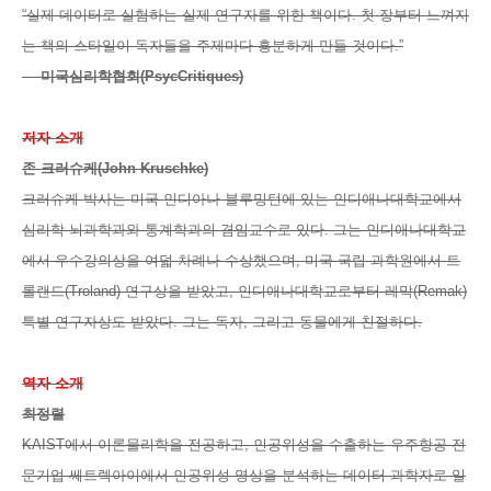
“실제 데이터로 실험하는 실제 연구자를 위한 책이다. 첫 장부터 느껴지
는 책의 스타일이 독자들을 주제마다 흥분하게 만들 것이다.”
—
미국심리학협회(PsycCritiques)
저자 소개
존 크러슈케(John Kruschke)
크러슈케 박사는 미국 인디아나 블루밍턴에 있는 인디애나대학교에서
심리학 뇌과학과와 통계학과의 겸임교수로 있다. 그는 인디애나대학교
에서 우수강의상을 여덟 차례나 수상했으며, 미국 국립 과학원에서 트
롤랜드(Troland) 연구상을 받았고, 인디애나대학교로부터 레막(Remak)
특별 연구자상도 받았다. 그는 독자, 그리고 동물에게 친절하다.
역자 소개
최정렬
KAIST에서 이론물리학을 전공하고, 인공위성을 수출하는 우주항공 전
문기업 쎄트렉아이에서 인공위성 영상을 분석하는 데이터 과학자로 일