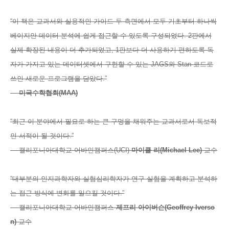
“이 책은 교과서와 실용적인 가이드 두 측면에서 모두 기초부터 하나씩
베이지안 데이터 분석에 쉽게 접근할 수 있도록 구성되었다. 2판에서
실제 확장된 내용이 더 추가되었고, 1판보다 더 사용하기 편하도록 독
자가 가지고 있는 데이터셋에서 구현할 수 있는 JAGS와 Stan 코드로
쓰인 새로운 프로그램을 담았다.”
—
미국수학협
회
(MAA)
“최근 이 분야에서 필요로 하는 큰 구멍을 채워주는 교과서로서 독보적
인 서적이 될 것이다.”
— 캘리포니아대학교 어바인캠퍼스(UCI)
마이클
리
(Michael Lee)
교수
“대부분의 인지과학자와 실험심리학자가 연구 실험을 계획하고 분석하
는 접근 방식에 변화를 일으킬 것이다.”
— 캘리포니아대학교 어바인캠퍼스
제프리 아이버슨
(Geoffrey Iverso
n)
교수