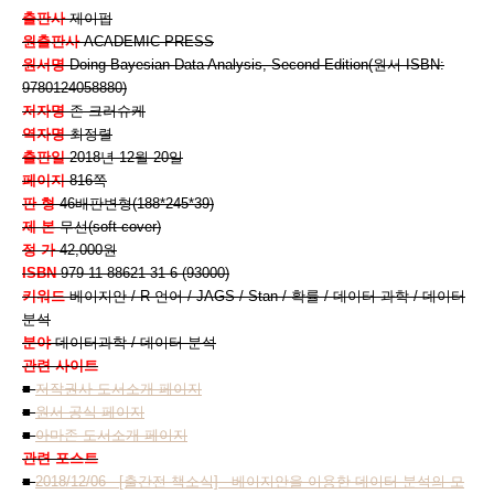
출판사
제이펍
원출판사
ACADEMIC PRESS
원서명
Doing Bayesian Data Analysis, Second Edition(원서 ISBN:
9780124058880)
저자명
존 크러슈케
역자명
최정렬
출판일
2018년 12월 20일
페이지
816쪽
판 형
46배판변형(188*245*39)
제 본
무선(soft cover)
정 가
42,000원
ISBN
979-11-88621-31-6 (93000)
키워드
베이지안 / R 언어 / JAGS / Stan / 확률 / 데이터 과학 / 데이터
분석
분야
데이터과학 / 데이터 분석
관련 사이트
■
저작권사 도서소개 페이지
■
원서 공식 페이지
■
아마존 도서소개 페이지
관련 포스트
■
2018/12/06 - [출간전 책소식] - 베이지안을 이용한 데이터 분석의 모