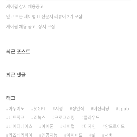
제이펍 상시 채용공고
믿고 보는 제이펍 IT 전문서 리뷰어 2기 모집!
제이펍 채용 공고_상시 모집
최근 포스트
최근 댓글
태그
아두이노
챗GPT
서평
정인식
머신러닝
Jpub
네트워크
리눅스
프로그래밍
클라우드
데이터베이스
아이폰
제이펍
디자인
안드로이드
라즈베리파이
인공지능
아이패드
ai
서버