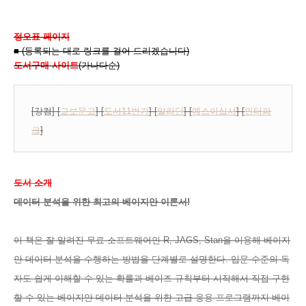
정오표 페이지
■ (등록되는 대로 링크를 걸어 드리겠습니다)
도서구매 사이트
(가나다순)
[강컴] [
교보문고
] [
도서11번가
] [
알라딘
] [
예스이십사
] [
인터파
크
]
도서 소개
데이터 분석을 위한 최고의 베이지안 이론서!
이 책은 잘 알려진 무료 소프트웨어인 R, JAGS, Stan을 이용해 베이지
안 데이터 분석을 수행하는 방법을 단계별로 설명한다. 입문 수준의 독
자도 쉽게 이해할 수 있는 확률과 베이즈 규칙부터 시작해서 직접 구현
할 수 있는 베이지안 데이터 분석을 위한 고급 응용 프로그램까지 베이