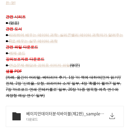
든 것!
관련 시리즈
■ (없음)
관련 도서
■
따라하며 배우는 데이터 과학: 실리콘밸리 데이터 과학자가 알려주는
■
R로 배우는 실무 데이터 과학
관련 파일 다운로드
■
예제 코드
강의보조
자료 다운로드
■
연습문제 해답과 강의용 이미지 파일
(영문)
샘플 PDF
(차례, 옮긴이 머리말, 베타리더 후기, 1장 '이 책에 대하여(먼저 읽기!)'
전체, 2장 '신뢰율, 모형, 파라미터 소개' 일부, 4장 '확률이 뭘까?' 일부,
7장 '마르코프 연쇄 몬테카를로' 일부, 20장 '다중 명목형 예측 변수와
계량형 예상 변수' 일부)
베이지안데이터분석바이블(제2판)_sample.pdf
다운로드