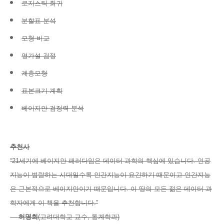
로지스틱 회귀
분할표 분석
모형 비교
영가설 검정
계층모형
표본크기 계획
베이지안 검정력 분석
추천사
“21세기에 베이지안 패러다임은 데이터 과학의 핵심에 있습니다. 인공
지능이 범람하는 시대일수록 인간지능이 요긴하기 때문이고 인간지능
은 근본적으로 베이지안이기 때문입니다. 이 땅의 모든 젊은 데이터 과
학자에게 이 책을 추천합니다.”
—
허명회
(고려대학교 교수, 통계학과)