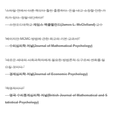
“스타일 면에서 다른 책보다 훨씬 훌륭하다. 돈을 내고 소장할 만한 가
치가 있다. 정말 대단하다!”
— 스탠포드대학교
제임스 맥클렐
런드
(James L. McClelland)
교수
“베이지안 MCMC 방법에 관한 최고의 기본 교과서!”
—
수리심리학 저널(Journal of Mathematical Psychology)
“새로운 세대의 사회과학자에게 필요한 방법론적 도구로써 변화를 일
으킬 것이다.”
—
경제심리학 저널(Journal of Economic Psychology)
“혁명적이다!”
—
영국 수리통계심리학 저널(British Journal of Mathematical and S
tatistical Psychology)