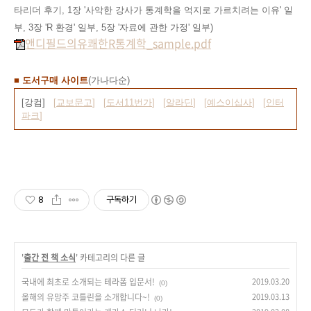
타리더 후기, 1장 '사악한 강사가 통계학을 억지로 가르치려는 이유
' 일
부, 3장 'R 환경
' 일부, 5장 '자료에 관한 가정' 일부
)
앤디필드의유쾌한R통계학_sample.pdf
■ 도서구매 사이트
(가나다순)
[강컴]
[
교보문고
]
[
도서11번가
]
[
알라딘
]
[
예스이십사
]
[
인터
파크
]
8
구독하기
'
출간 전 책 소식
' 카테고리의 다른 글
국내에 최초로 소개되는 테라폼 입문서!
2019.03.20
(0)
올해의 유망주 코틀린을 소개합니다~!
2019.03.13
(0)