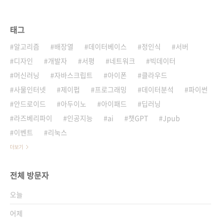
태그
알고리즘
배장열
데이터베이스
정인식
서버
디자인
개발자
서평
네트워크
빅데이터
머신러닝
자바스크립트
아이폰
클라우드
사물인터넷
제이펍
프로그래밍
데이터분석
파이썬
안드로이드
아두이노
아이패드
딥러닝
라즈베리파이
인공지능
ai
챗GPT
Jpub
이벤트
리눅스
더보기
전체 방문자
오늘
어제