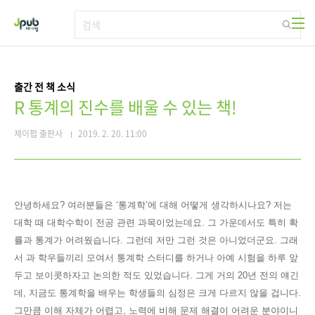
본문 바로가기
출간 전 책 소식
R 통계의 진수를 배울 수 있는 책!
제이펍 출판사
2019. 2. 20. 11:00
안녕하세요
?
여러분들은
‘
통계학
’
에 대해 어떻게 생각하시나요
?
저는
대학 때 대학수학이 전공 관련 과목이었는데요
.
그 가운데서도 특히 확
률과 통계가 어려웠습니다
.
그런데
저만 그런 것은 아니었더군요
.
그래
서
과 학우들끼리
모여서 통계학 스터디를 하거나 아예 시험을 하루 앞
두고 보이콧하자고 논의한 적도 있었습니다
.
그게 거의
20
년 전의 얘긴
데
,
지금도 통계학을 배우는 학생들의 심정은 크게 다르지 않을 겁니다
.
그만큼 이해 자체가 어렵고
,
노력에 비해 문제 해결이 어려운
분야이니