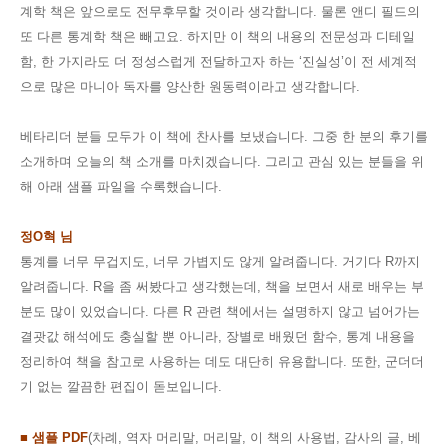
계학 책은 앞으로도 전무후무할 것이라 생각합니다
.
물론 앤디 필드의
또 다른 통계학 책은 빼고요
.
하지만 이 책의 내용의 전문성과 디테일
함
,
한 가지라도 더 정성스럽게 전달하고자 하는
‘
진실성
’
이 전 세계적
으로 많은 마니아 독자를 양산한 원동력이라고 생각합니다
.
베타리더 분들 모두가 이 책에 찬사를 보냈습니다
.
그중
한 분의 후기를
소개하며 오늘의 책 소개를 마치겠습니다
.
그리고 관심 있는 분들을 위
해 아래 샘플 파일을 수록했습니다
.
정
O
혁 님
통계를 너무 무겁지도
,
너무 가볍지도 않게 알려줍니다
.
거기다
R
까지
알려줍니다
. R
을 좀 써봤다고 생각했는데
,
책을 보면서 새로 배우는 부
분도 많이 있었습니다
.
다른
R
관련 책에서는 설명하지 않고 넘어가는
결괏값 해석에도 충실할 뿐 아니라
,
장별로 배웠던 함수
,
통계 내용을
정리하여 책을 참고로 사용하는 데도 대단히 유용합니다
.
또한
,
군더더
기 없는 깔끔한 편집이 돋보입니다
.
■ 샘플 PDF
(차례, 역자 머리말, 머리말, 이 책의 사용법, 감사의 글, 베