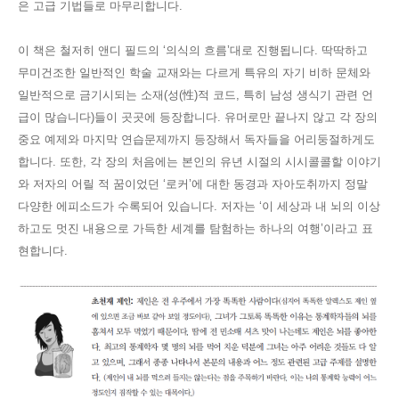
은 고급 기법들로 마무리합니다
.
이 책은 철저히 앤디 필드의
‘
의식의 흐름
’
대로 진행됩니다
.
딱딱하고
무미건조한 일반적인 학술 교재와는 다르게 특유의 자기 비하 문체와
일반적으로 금기시되는 소재
(
성
(
性
)
적 코드
,
특히 남성 생식기 관련 언
급이 많습니다
)
들이 곳곳에 등장합니다
.
유머로만 끝나지 않고 각 장의
중요 예제와 마지막 연습문제까지 등장해서 독자들을 어리둥절하게도
합니다
.
또한
,
각 장의 처음에는 본인의 유년 시절의 시시콜콜할 이야기
와 저자의 어릴 적 꿈이었던
‘
로커
’
에 대한 동경과 자아도취까지 정말
다양한 에피소드가 수록되어 있습니다
.
저자는
‘
이 세상과 내 뇌의 이상
하고도 멋진 내용으로 가득한 세계를 탐험하는 하나의 여행
’
이라고 표
현합니다
.