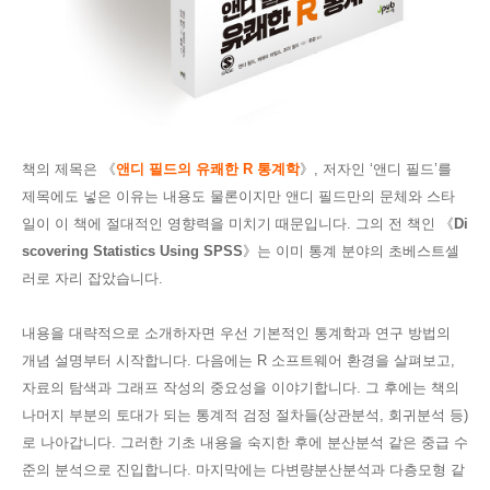
책의 제목은
《
앤디 필드의 유쾌한
R
통계학
》
,
저자인
‘
앤디 필드
’
를
제목에도
넣은 이유는 내용도 물론이지만 앤디 필드만의 문체와 스타
일이 이 책에 절대적인 영향력을 미치기 때문입니다
.
그의 전 책인
《
Di
scovering Statistics Using SPSS
》
는 이미 통계 분야의 초베스트셀
러로 자리 잡았습니다
.
내용을 대략적으로 소개하자면 우선 기본적인 통계학과 연구 방법의
개념 설명부터 시작합니다
.
다음에는
R
소프트웨어 환경을 살펴보고
,
자료의 탐색과 그래프 작성의 중요성을 이야기합니다
.
그 후에는 책의
나머지 부분의 토대가 되는 통계적 검정 절차들
(
상관분석
,
회귀분석 등
)
로 나아갑니다
.
그러한 기초 내용을 숙지한 후에 분산분석 같은 중급 수
준의 분석으로 진입합니다
.
마지막에는 다변량분산분석과 다층모형 같