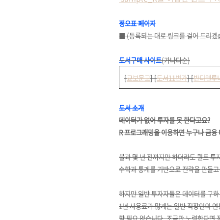
정오표 페이지
■ (등록되는 대로 링크를 걸어 드리겠
도서구매 사이트
(가나다순)
[
교보문고
]
[
도서11번가
]
[
반디앤루
도서 소개
데이터가 없어 투자를 못 한다고요?
R 프로그래밍을 이용하면 누구나 금융
불과 몇 년 전까지만 하더라도 퀀트 투
수학과 통계를 기반으로 전략을 만들고
하지만 일반 투자자들은 데이터를 구하
1년 사용료가 많게는 일반 직장인의 연
할 필요 없습니다. 조금만 노력한다면