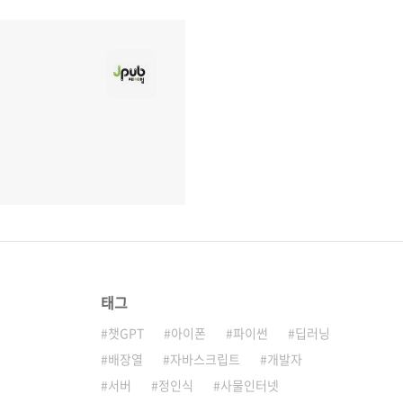
태그
챗GPT
아이폰
파이썬
딥러닝
배장열
자바스크립트
개발자
서버
정인식
사물인터넷