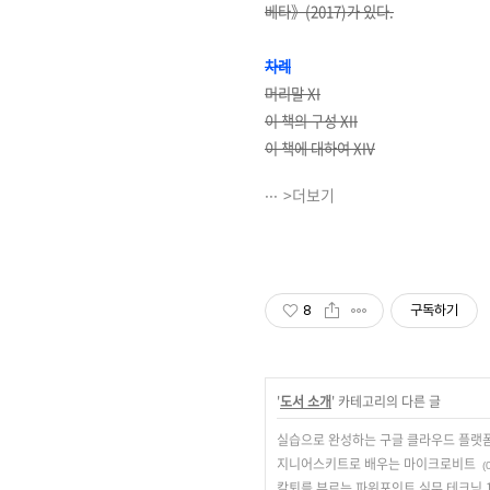
베타》(2017)가 있다.
차례
머리말 XI
이 책의 구성 XII
이 책에 대하여 XIV
>더보기
8
구독하기
'
도서 소개
' 카테고리의 다른 글
실습으로 완성하는 구글 클라우드 플랫폼
지니어스키트로 배우는 마이크로비트
(
칼퇴를 부르는 파워포인트 실무 테크닉 1