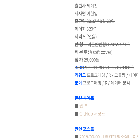
출판사
제이펍
저자명
이현열
출판일
2019년 8월 29일
페이지
320쪽
시리즈
(없음)
판 형
크라운판변형(170*225*16)
제 본
무선(soft cover)
정 가
25,000원
ISBN
979-11-88621-75-0 (93000)
키워드
프로그래밍 / R / 크롤링 / 데이
분야
프로그래밍 / R / 데이터 분석
관련 사이트
■
웹 북
■
GitHub 저장소
관련 포스트
■
2019/00/00 - [출간전 책소식] 