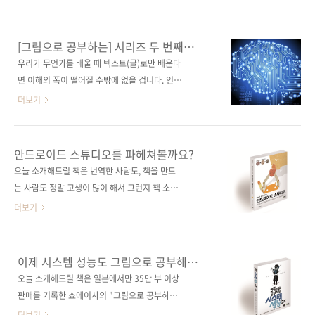
나 C# 등)하고 있습니다. 그럼, 함수형 언어의 장
☞ 제이펍이 만드는 새로운 강의 교재_테크 러
점은 무엇일까요? 이 책에서는 아래와 같이 말하
닝 시리즈 공교롭게도 테크러닝 첫 번째 책의 저
고 있네요. • "간결한 코드로 작성할 수 있다"•
자 허경용 교수님께서 두 번째 책의 주인공이 되
[그림으로 공부하는] 시리즈 두 번째
"버그가 발생하기 어려워서 안전하다"• "병렬화
셨네요. 이 시리즈 도서들은 조금 더디게 출간되
책은?
우리가 무언가를 배울 때 텍스트(글)로만 배운다
하기 쉽다" 이 외에도 유연하면서 속도가 빠르
더라도 제대로 만들어 가르치고 배우는 데 부족
면 이해의 폭이 떨어질 수밖에 없을 겁니다. 인간
고, 대규모 시스템 개발에 좋다는 장점도 있는 걸
함이 없는 교재로 출판하겠습니다. 현재 대학에
의 뇌는 오감을 통해 정보를 수집하고, 분석하고,
더보기
로 알고 ..
서 가장 많이 쓰이고 있는 마이크로 컨트롤러 교
기억하기 때문이겠죠. 책에서 소리가 난다면, 냄
재는 주로 ATmega128을 다루고 있는 것으로
새가 난다면, 종이결 말고 다른 질감을 느낄 수
알고 있습니다. ATmega328은 아시다시피 아
있다면 더 많은 정보를 책에서 얻을 수 있을 겁니
안드로이드 스튜디오를 파헤쳐볼까요?
두이노 우노에 사용되고 있는 MCU(Micro
다. 하지만 아쉽게도 21세기 지구의 종이책은 그
오늘 소개해드릴 책은 번역한 사람도, 책을 만드
Controller Unit)입니다. ATmega128보다 메
러지 못하죠. 그나마 사진이나 그림이 있다는 게
는 사람도 정말 고생이 많이 해서 그런지 책 소개
모리도 작고 기능도 적지만, 비용 대비 활용성
얼마나 다행인지 모르겠습니다. "그림으로 공부
를 하는 지금 이 순간 여러 감정이 느껴지네요.
더보기
이..
하는" 시리즈의 첫 번째으로 책으로 출간된 《그
^^; 바로 이 녀석인데요. Android Studio
림으로 공부하는 시스템 성능 구조》가 일본에
Development Essentials 원서가 작년 6월에
서와 마찬가지로 국내 독자들에게도 좋은 평가
출간되었으니 책에서 설명하는 안드로이드 스튜
이제 시스템 성능도 그림으로 공부해
를 받고 있는 것 같습니다. 군더더기 없는 설명과
디오(Andorid Studio)의 버전은 0.8이었습니
볼까요?
오늘 소개해드릴 책은 일본에서만 35만 부 이상
그 설명을 잘 보여주는 그림의 어울림이 어필을
다. 작년 8월부터 번역을 시작해서 늦어도 올 2
판매를 기록한 쇼에이사의 "그림으로 공부하는"
하고 있지 않나 추측해 봅니다. 이번에 펴내는
월에는 번역서를 출간할 계획이었지만, 이 흥할
시리즈 중 그 첫 번째 책입니다.(참고로, 이 시리