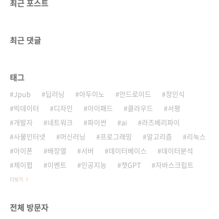
최근 포스트
최근 댓글
태그
Jpub
딥러닝
아두이노
안드로이드
정인식
빅데이터
디자인
아이패드
클라우드
서평
개발자
네트워크
파이썬
ai
라즈베리파이
사물인터넷
머신러닝
프로그래밍
알고리즘
리눅스
아이폰
배장열
서버
데이터베이스
데이터분석
제이펍
이벤트
인공지능
챗GPT
자바스크립트
더보기
전체 방문자