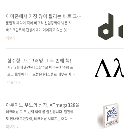
의 세 번째 책인 《그림으로 공부하는 오라클 구
로 쏟아졌었고요.언제, 어디서나 자유롭게 네트
조》 또한 오라클을 처음 접하는 분들이나 오라
워크에 접속할 수 있는 시대를 뜻하는 말인데, 지
아마존에서 가장 많이 팔리는 바로 그
클에 대해 이제 막 눈뜨기 시작한 초급자들에게
금 생각해보면 그 개념이 좀 더 구체화된 게 사물
Node 책!
문법적 제약이 적어 비교적 진입장벽이 낮은 자
알토란 같은 지식을 제공해주고 있습니다. 일본
인터넷(IoT) 혹은 만물인터넷(EoT)이 아닐까 하
바스크립트의 전성시대가 이어지고 있는 것 같
최고의 데이터베이스 잡지인 《DB
는 생각이 듭니다. 오늘 소개해드릴 책은 사물인
습니다. 자바스크립트의 수많은 라이브러리 중
더보기
Magazine》의 인기 연재물 ..
터넷 시대를 맞이하여 핵심 운영체제로 떠오르
서버 사이드에서 단연 두곽을 나타내고 있는 게
고 있는 리눅스 프로그래밍 서적입니다. 리눅스
Node.js입니다. Node.js는 아시다시피 구글 크
를 소개하고 다루는 책은 지금도 차고 넘칩니다
롬 브라우저에서 사용하는 V8 자바스크립트 엔
함수형 프로그래밍 그 두 번째 책!
만, 사물인터넷의 개념을 오픈 하드웨어인 라즈
진을 기반으로 하고 있습니다.Node.js에 대한
지난 3월에 출간된 [스칼라로 배우는 함수형 프
베리 파이와 접목하여 리눅스(정확히는 임베디
기본 개념과 장단점에 대해서는 조대협 님 블로
로그래밍]에 이어 오늘은 [하스켈로 배우는 함수
드 리눅스) 프로그래밍을 쉽고, 재미있게 배울 수
그에 잘 정리가 되어 있으니 살펴보시기 바랍니
형 프로그래밍] 서적을 소개합니다. 간결한 코드
더보기
있다는..
다. 하지만 배우기는 어렵지 않지만 실제 프로젝
작성법으로 개발자들 사이에서 주가가 치솟고
트에 도입하려면 많은 노력이 뒤따라야 한다고
있는 함수형 언어, 그렇지만 기존 명령형 언어들
하네요. 오늘 소개해드릴 《실무에 바로 적용하
과의 코딩 방법과는 달라 사고방식을 전환하기
아두이노 우노의 심장, ATmega328을
는 Node.js》는 Node.js 패키지의 풍부한 생태
가 쉽지는 않은 것 같습니다. 그럼에도 함수형 언
뛰게 하자!
테크러닝 그 두 번째 책이 곧 출간됩니다. 일전에
계를 이용해서 상용화 가능한 웹 애플리케이션
어가 갖는 장점이 우수하다 보니 최근 명령형 언
도 안내해드렸듯이, 테크러닝 시리즈는 대학 및
과 서비스 개발을 직접 해볼 수 있도록 구성하였
어에서도 함수형 언어의 주요 기능을 채택(자바
학원의 교재용으로 개발되고 있는 책들입니다.
더보기
습니다. He..