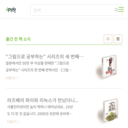
본문 바로가기
출간 전 책 소식
"그림으로 공부하는" 시리즈의 세 번째
책은?
일본에서만 50만 부 이상을 판매한 "그림으로
공부하는" 시리즈의 첫 번째 번역서인 《그림으
로 공부하는 시스템 성능 구조》, 그리고 두 번째
더보기
번역서인 《그림으로 공부하는 IT 인프라 구
조》에 이어 세 번째 책의 주제는 바로 "오라
클"입니다. "그림으로 공부하는" 시리즈는 쉽게
라즈베리 파이와 리눅스가 만났더니...
설명한 텍스트, 그리고 그 텍스트를 다시 그림으
사물인터넷이란 놈이 떡하니 태어났네요.. 10년
로 이해하기 쉽게 표현하는 일본 책 특유의 장점
도 더 된 것 같습니다. 2000년 초반에 유비쿼터
을 정말 잘 녹여낸 책들인데요. 그래서인지 국내
스(Ubiquitous)란 말이 유행병처럼 번진 적이
더보기
독자들로부터도 호평을 받고 있습니다. 시리즈
있었죠. '유비쿼터스'가 들어간 책도 우후죽순으