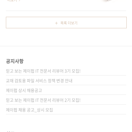
더보기
《그림으..
놈의 안드로이드 스튜디오가 베타 버전의 꼬리
즈의 다른 책들도 곧 선보일 예정입니다. 많은 관
표를 떼고 12월에 1.0 안정화 버전을 내놓더니
심을 미리 부탁드립니다.^^) 絵で見てわかる
그 이후 업데이트 속도가 장난 아니게 빨라졌습
(그림으로 공부하는) 시리즈 전체 원서 보기 [24
목록 더보기
니다. 이후 1.1, 1.2, 1.3이 연이어 발표되었고,
시간 365일 서버/인프라를 지탱하는 기술]이 제
그럴 때마다 책의 내용을 계속 수정해야 했습니
이펍의 첫 책으로 출간 후 지금까지 국내 많은 독
다. 조금이라도 최..
자들로부터 사랑을 받고 있는데, 이 책은 하드웨
어(시스템) 중심의 성능 향상과 무중단 서비스를
위한 노하우를 공개한 서적이라면, 오늘 소개할
공지사항
책은 인프라(네트워크) 엔지니어에게는 소프트
웨어적인 성능 튜닝 방법을, 반대로 소프트웨어
믿고 보는 제이펍 IT 전문서 리뷰어 3기 모집!
엔지니어에게는 네트워크적인 성능 튜닝 방법을
교재 검토용 파일 서비스 정책 변경 안내
접할 좋은 기회가 될 것입니다. 먼저, 차례를 간
제이펍 상시 채용공고
단하게..
믿고 보는 제이펍 IT 전문서 리뷰어 2기 모집!
제이펍 채용 공고_상시 모집