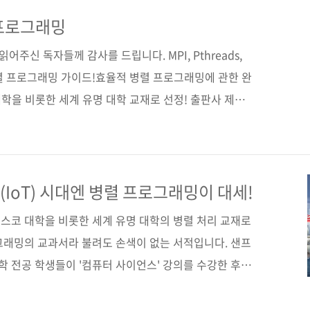
. 시리즈의 세 번째 책인 《그림으로 공부하는 오라클
하는 분들이나 오라클에 대해 이제 막 눈뜨기 시작한 초
 프로그래밍
 제공해주고 있습니다. 일본 최고의 데이터베이스 잡지
어주신 독자들께 감사를 드립니다. MPI, Pthreads,
연재물 ..
병렬 프로그래밍 가이드!효율적 병렬 프로그래밍에 관한 완
학을 비롯한 세계 유명 대학 교재로 선정! 출판사 제이
서명 An Introduction to Parallel
780123742605)저자명 피터 파체코(Peter Pacheco)역
26일페이지 512쪽시리즈 (없음)판 형 (188*245*25)
0,000원ISBN 979-11-85890-15-9 (93000)키워드
IoT) 시대엔 병렬 프로그래밍이 대세!
스코 대학을 비롯한 세계 유명 대학의 병렬 처리 교재로
그래밍의 교과서라 불려도 손색이 없는 서적입니다. 샌프
 전공 학생들이 '컴퓨터 사이언스' 강의를 수강한 후
적으로 들어야 한다고 합니다. 가능한 일찍 병렬 프로그
축이 된 최신 실무 환경에서 최고의 성능을 이끌어내는