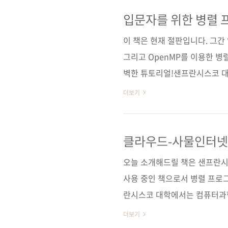
로부터도 호평을 받고 있습니다
구조》 또한 오라클을 처음 접
입문자를 위한 병렬
급자들에게 알토란 같은 지식을
이 책은 현재 절판입니다. 그간 읽
인 《DB Magazine》의 인기 
그리고 OpenMP를 이용한 
벽한 튜토리얼!샌프란시스코 대
펍원출판사 Morgan Kaufmann원
더보기
Programming(원서 ISBN: 9
자명 김성민출판일 2015년 2월 
제 본 무선(soft cover)정 가 3
클라우드-사물인터넷(
MPI, Pthreads, OpenMP..
오늘 소개해드릴 책은 샌프란시
사용 중인 책으로서 병렬 프로
란시스코 대학에서는 컴퓨터과학
이 책을 사용하는 수업을 의무
더보기
래밍을 배워야 멀티 코어가 주