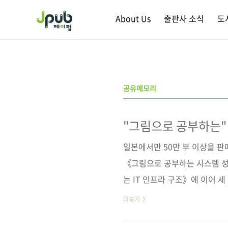
본문 바로가기
About Us
출판사 소식
도
공유메모리
"그림으로 공부하는"
일본에서만 50만 부 이상을 판
《그림으로 공부하는 시스템 성
는 IT 인프라 구조》에 이어 세
하는" 시리즈는 쉽게 설명한 텍
더보기
표현하는 일본 책 특유의 장점