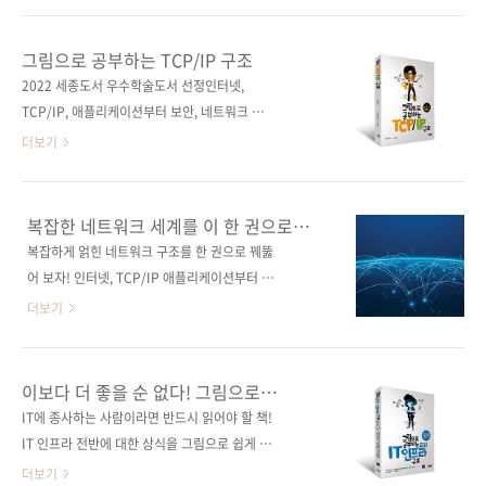
노 신(岡野 新)옮긴이 이민성감수자 (없음)시리
인공지능], [디자인, 이렇게 하면 되나요?] 등 19
즈 (없음)출판일 2022. 10. 06.페이지 236쪽판
종의 신규 전자책(PDF 기반)의 판매가 시작되었
그림으로 공부하는 TCP/IP 구조
형 크라운판변형(170*225*14.2)제 본 무선
습니다. 아래에서 저희 제이펍이 펴낸 전자책 전
2022 세종도서 우수학술도서 선정인터넷,
(soft cover)정 가 22,000원ISBN 979-11-
체 리스트를 확인해 보시기 바랍니다. 제이펍이
TCP/IP, 애플리케이션부터 보안, 네트워크 기
92469-28-7(..
펴낸 전자책 모음 바로가기(1차~10차) 📱제이
기, 부하분산까지네트워크의 기본 지식을 한 권
더보기
펍이 펴낸 전자책 모음 리디북스 🛒
에 담았다! 도서 구매 사이트(가나다순) [교보문
https://bit.ly/3QUOIMb 🛒교보문고
고] / [도서11번가] / [알라딘] / [예스이십사] /
https://bit.ly/3bCvvyv 🛒예스24
[인터파크] / [쿠팡] 전자책 구매 사이트(가나다
복잡한 네트워크 세계를 이 한 권으로
https://bit.ly/3OKTsTj
순)[교보문고] [구글북스] [리디북스] [알라딘]
헤쳐나가자!
복잡하게 얽힌 네트워크 구조를 한 권으로 꿰뚫
[예스이십사] 출판사 제이펍저작권사 SBクリエ
어 보자! 인터넷, TCP/IP 애플리케이션부터 보
イティブ원서명 仕組み・動作が見てわかる
안, 네트워크 기기, 부하분산까지! 네트워크의 기
더보기
図解入門TCP/IP (ISBN 9784815604974)도
본 지식을 한 권에! 네트워크는 30년 이상의 긴
서명 그림으로 공부하는 TCP/IP 구조저자명 미
세월에 걸쳐 숙성된 하나의 세계! 기반 기술이 확
야타 히로시역자명 김모세출판일 2021년 10월
실하게 구현된 만큼 진화의 속도가 느리며, 새로
이보다 더 좋을 순 없다! 그림으로
27일페이지 456쪽시리즈 (없음)판 형 4×6배
운 기술도 기반 기술의 조합이거나 파생인 경우
이해하는 인프라 구조의 모든 것!
IT에 종사하는 사람이라면 반드시 읽어야 할 책!
판변형(188*245*19.3mm)제 본 무선(soft
가 대부분입니다. 그렇기 때문에 우선 기초를 한
IT 인프라 전반에 대한 상식을 그림으로 쉽게 이
cover)정 가 30,0..
번이라도 확실하게 몸에 익혀 두면, IT 엔지니어
해한다! "기본이 제일 중요하다."라는 말이 있
더보기