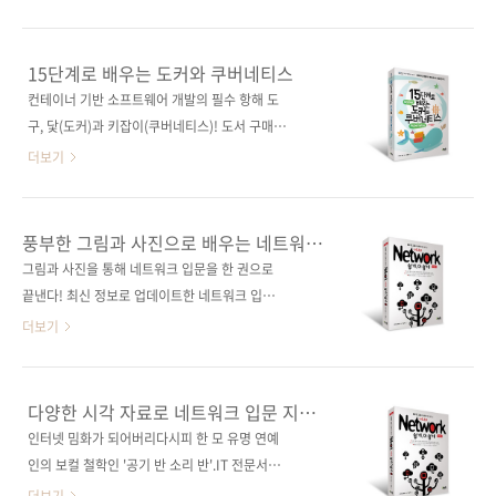
의 무기로서 오랜 기간 나 자신을 지탱해 줄 것입
죠. 무언가를 배우는 데 있어서 이 말을 가장 자
니다. 아울러 이 책은 복잡한 네트워크 구조와 체
주 듣게 되는 것 같습니다. 그만큼 기초적이고 기
계를 잡기에 적합하도록 엄청난 양의 그림과 표
본적인 것이 결국 모든 지식을 지탱하는 가장 중
15단계로 배우는 도커와 쿠버네티스
를 실은 것은 물론이고, 책 전체가 '올 컬러'로 구
요한 요소라는 의미일텐데요. 학생 때는 무심코
컨테이너 기반 소프트웨어 개발의 필수 항해 도
성되어 있어 독자들의 학습과 이해에 한층 더 도
흘려들었던 말이었지만, 나이를 먹고 나서야 저
구, 닻(도커)과 키잡이(쿠버네티스)! 도서 구매
움이 될 것입니다! 자, 이제 지식의 도화선..
말을 제게 해주셨던 여러 선생님들, 선배님들의
사이트(가나다순)[교보문고] [도서11번가] [알
더보기
의미가 마음과 머리에 다가오는 것 같습니다. IT
라딘] [영풍문고] [예스이십사] [인터파크] [쿠
기술에 있어 '인프라'도 위와 같은 의미이지 않을
팡]전자책 구매 사이트(가나다순)[교보문고] [구
까 합니다. 이 기본적인 인프라 지식을 배우는 데
글북스] [리디북스] [알라딘] [예스이십사] [인터
풍부한 그림과 사진으로 배우는 네트워크
있어서 가장 중요한 것이 인프라 기술 전반의 구
파크] 출판사 제이펍원출판사 リックテレコム
쉽게 더 쉽게(제4판)
그림과 사진을 통해 네트워크 입문을 한 권으로
조와 개념 파악이라고 할 수 있습니다. 이렇듯 그
원서명 15Stepで習得 Dockerから入る
끝낸다! 최신 정보로 업데이트한 네트워크 입문
무엇보다 구조와 개념 파악이 가장 중요한..
Kubernetes コンテナ開発からK8s本番運用
베스트셀러! 도서구매 사이트(가나다순)[교보문
더보기
まで(원서 ISBN: 9784865941616)저자명 타
고] [도서11번가] [알라딘] [영풍문고] [예스이십
카라 마호역자명 이동규출판일 2020년 10월
사] [인터파크] [쿠팡]전자책 구매 사이트(가나다
12일페이지 596쪽시리즈 I♥Cloud 20(제이펍
순)[교보문고] [구글북스] [리디북스] [알라딘]
다양한 시각 자료로 네트워크 입문 지식을
의 클라우드 시리즈 20)판 형 (188*245*28.8)
[예스이십사] [인터파크] 출판사 제이펍원출판사
확실히 내 것으로!
인터넷 밈화가 되어버리다시피 한 모 유명 연예
제 본 무선(soft cover)정 가 34,000원ISBN
소프트뱅크 크리에이티브원서명 ネットワーク
인의 보컬 철학인 '공기 반 소리 반'.IT 전문서에
979-11-90..
超入門講座第4版(원서 ISBN:
서도 이와 유사한, '그림 반 텍스트 반'의 콘셉트