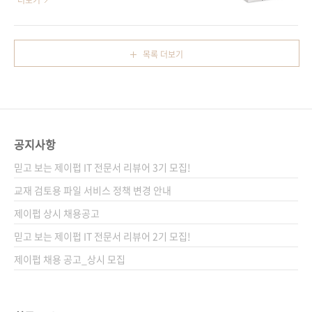
더보기
9784797394474)저자명 미카미 노부오역자명
를 지닌 책이 있습니다! 오늘 소개해 드릴 책은
박상욱출판일 2020년 1월 13일페이지 296쪽
일본에서 나온 네트워크 서적 중 오랫동안 베스
판 형 크라운판 변형(170*225*18.8)제 본 무선
트셀러로 판매되고 있는 [ネットワーク超入門
목록 더보기
(soft cover)정 가 25,000원ISBN 979-11-
講座 第4版]의 번역서인 [네트워크 쉽게, 더 쉽
88621-68-2키워드 네트워크 / 보안 / 라우터 /
게(제4판)]입니다. "쉽게, 더 쉽게" 시리즈의 하
스위치 / VoIP / ..
나로, 복잡하게 얽힌 네트워크 세계를 잘 정돈된
실타래처럼 이해할 수 있도록 도와 줍니다. 그동
안 유지해 온 시리즈의 특징대로 입문자들을 위
공지사항
한 쉬운 설명과 다양하고 많은 그림으로 구성되
어 있습니다. 이 구성 덕에 내용마다 머리로 한
믿고 보는 제이펍 IT 전문서 리뷰어 3기 모집!
번, 눈으로 또 한 번 익힐 수 있게 하여 더욱 확실
교재 검토용 파일 서비스 정책 변경 안내
히 머리에 남습니다.심지어는 책 도입부의 '이 ..
제이펍 상시 채용공고
믿고 보는 제이펍 IT 전문서 리뷰어 2기 모집!
제이펍 채용 공고_상시 모집