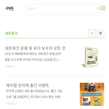
본문 바로가기
네트워크
네트워크 운용 및 유지 보수의 모든 것
25년 차 베테랑에게 배우는 네트워크 운용/관리
꿀팁 도서구매 사이트(가나다순) [교보문고] [도
서11번가] [알라딘] [예스이십사] [인터파크] [쿠
더보기
팡]전자책 구매 사이트(가나다순) 교보문고 / 구
글북스 / 리디북스 / 알라딘 / 예스이십사 출판사
제이펍저작권사 SBクリエイティブ원서명 1冊
제이펍 전자책 출간 이벤트
ですべてわかる ネットワーク運用・保守の
전자책 19종이 새로 출시되었습니다. 출간 기념
基本 (9784815604264)도서명 네트워크 운용
으로 7월 28일까지, 리디에서 10% 할인 이벤트
및 유지 보수의 모든 것부 제 25년 차 베테랑에
진행합니다. 많은 분들이 요청하셨던 [쏙쏙 들어
더보기
게 배우는 네트워크 운용/관리 꿀팁지은이 오카
오는 함수형 코딩]를 비롯하여 [코트로 배우는