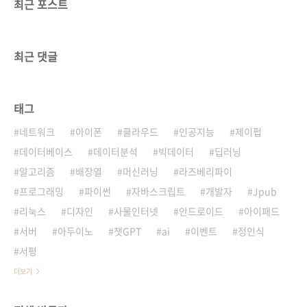
최근 포스트
최근 댓글
태그
네트워크
아이폰
클라우드
인공지능
제이펍
데이터베이스
데이터분석
빅데이터
딥러닝
알고리즘
배장열
머신러닝
라즈베리파이
프로그래밍
파이썬
자바스크립트
개발자
Jpub
리눅스
디자인
사물인터넷
안드로이드
아이패드
서버
아두이노
챗GPT
ai
이벤트
정인식
서평
더보기