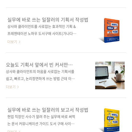
벤트 담당자 드림
함수와 수식은 복잡하고, 프로그래밍은 더더욱
모르며, 개발자도 아닌 내가 과연 할 수 있을지
엄두가 나지 않을 겁니다. 만약 무료로 사용할 수
실무에 바로 쓰는 일잘러의 기획서 작성법
있고, 매우 편리하며, 배우기 쉬운 도구가 있다면
상사와 클라이언트를 사로잡는 효과적인 기획 &
어떠세요? 업무 자동화는 꿈이 아닙니다. 바로
프레젠테이션 노하우 도서구매 사이트(가나다
앱스 스크립트가 있다면 말이죠. 구글에서는 구
순) [교보문고] [도서11번가] [알라딘] [예스이십
더보기
글 워크스페이스라는 온라인 협업 도구를 제공
사] [인터파크] [쿠팡] 전자책 구매 사이트(가나
합니다. 문서, 프레젠테이션, 캘린더, 드라이브
다순) 교보문고 / 구글북스 / 리디북스 / 알라딘
등 아주 다양하죠. 앱스 스크립트는 업무를 자동
/ 예스이십사 출판사 제이펍 저작권사 Nippon
오늘도 기획서 앞에서 빈 커서만
화하는 데 아주 큰 도움을 주는 구글 워크스페이
Jitsugyo Publishing 원서명 トッププレゼン
깜빡거리는 직장인들을 위해
상사와 클라이언트의 마음을 사로잡는 기획서를
스 애플리케이션 중 하나입니다. 도구 간 연동이
ターが教える「企画書とプレゼン」実践講
쉽고, 빠르고, 논리정연하게 쓰는 방법 근데 이제
매우 편리하고, 인터넷만 연결된다면 다른 프로
座 (9784534058805) 도서명 실무에 바로 쓰
문서 작성 팁과 프레젠테이션 노하우까지 곁들
더보기
그..
는 일잘러의 기획서 작성법 부제목 상사와 클라
인... 마케팅 플래너이자, 전략 기획 분야 40년 경
이언트를 사로잡는 효과적인 기획 & 프레젠테이
력자가 알려 주는 빈틈없는 기획 정리법 직장 생
션 노하우 지은이 스도 료(須藤 亮) 옮긴이 구수
활을 하면서 아무리 경력이 쌓이고 직급이 높아
실무에 바로 쓰는 일잘러의 보고서 작성법
영 감수자 (없음) 시리즈 일잘러 시리즈 출판일
져도 여전히 골치가 아픈 미션 중 하나가 바로 기
현업 직장인 사수가 알려 주는 실무에 바로 써먹
2022. 11. 1 페이지 320쪽 판 형 신국판변형
획서입니다. 직무에 익숙해지면 다른 일들은 그
는 문서 커뮤니케이션 가이드 도서 구매 사이트
(152*215*13.5) 제 본 무..
럭저럭 잘 처리하게 되는데, 이상하게 기획서만
(가나다순) [교보문고] [도서11번가] [반디앤루