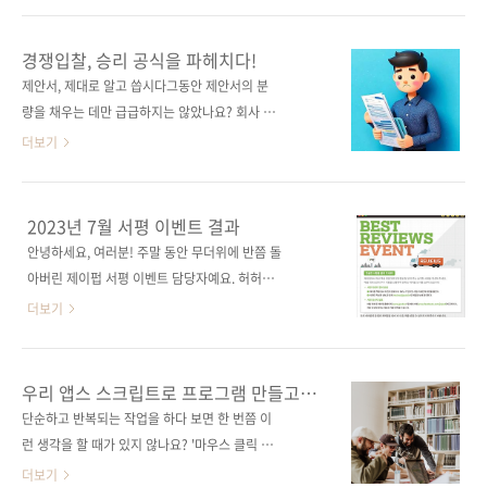
상 깊은 서평, 함께 읽어보실까요?- 서O아 님 실
순) [교보문고] [구글북스] [리디북스] [알라딘]
무에 바로 쓰는 일잘러의 보고서 작성법 서평감
[예스이십사] 출판사 제이펍도서명 실무에 바로
경쟁입찰, 승리 공식을 파헤치다!
사합니다.
쓰는 일잘러의 제안서 작성법부제목 제안서부터
제안서, 제대로 알고 씁시다그동안 제안서의 분
프레젠테이션까지 치열한 경쟁에서 승리하기 위
량을 채우는 데만 급급하지는 않았나요? 회사 이
한 실전 가이드지은이 박서윤시리즈 일잘러 시
력, 비전, 사업 분야는 물론 심지어 대표님 이력
더보기
리즈출판일 2024년 11월 29일페이지 184쪽판
까지…. 제안서에 여러분이 넣고 싶은 내용만 넣
형 신국판변형(152*215*11.4)제 본 무선(soft
다 보면, 정작 고객사가 알고자 하는 제안서의 핵
cover)정 가 16,800원ISBN 979-11-93926-
심은 빠지고 입찰에 실패하는 상황을 반복하게
2023년 7월 서평 이벤트 결과
77-2(13000)키워드 제안서, 경쟁입찰, 프레젠
될 텐데요, 경쟁입찰은 회사의 한 해 농사를 결정
안녕하세요, 여러분! 주말 동안 무더위에 반쯤 돌
테이션, B2B, 조달청, 제안요청서, 기획서,..
하는 중요한 이벤트입니다. 실패가 당연해서는
아버린 제이펍 서평 이벤트 담당자예요. 허허~
안 되겠죠. 하지만 제안서 담당자를 만나 보면,
빨리 가을이 오길 바라는 마음으로, 7월 서평 이
더보기
제안서에 무엇을 담아야 하는지도 잘 모르고, 실
벤트 결과도 속히 발표하겠습니다. 7월에도 제이
패에 익숙해진 경우가 다반사였습니다. 경쟁입
펍 서적을 읽어주시고 리뷰 이벤트에 참여해 주
찰의 세계는 치열하고, 냉혹합니다. 여러분이 고
셔서 진심으로 감사드려요. 당첨자는 최O수 님,
우리 앱스 스크립트로 프로그램 만들고
객사라면 이런 기업에 여러분의 사업을 맡기실
합격의기운 님입니다. - 최O수 님 일잘러의 보고
칼퇴할까요?
단순하고 반복되는 작업을 하다 보면 한 번쯤 이
수 있으신가요? 잠깐 키보드에서 손을 떼고, 제
서 작성법 서평 - 합격의기운 님 러브드 서평 당
런 생각을 할 때가 있지 않나요? '마우스 클릭 한
안서의 핵심에 대해 고민해 봅시다. 제안서에는
첨되신 분들 모두 축하드립니다. 제이펍 서평 이
번으로 휘리릭~ 일이 끝날 수는 없을까?' 하지만
더보기
무엇을 담아야 할까..