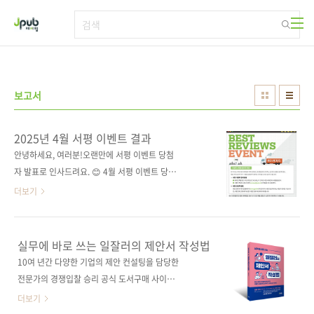
본문 바로가기
보고서
2025년 4월 서평 이벤트 결과
안녕하세요, 여러분!오랜만에 서평 이벤트 당첨
자 발표로 인사드려요. 😊 4월 서평 이벤트 당첨
자는 서O아 님입니다! 우선, 독자님께 한 편의
더보기
경험 에세이처럼 밀도 높은 독서 후기를 남겨주
셔서 진심으로 감사드린다는 인사를 올립니다.
단순한 보고서 작성법을 넘어, 직장 생활의 언어
실무에 바로 쓰는 일잘러의 제안서 작성법
와 사고방식을 바꾸는 계기가 되었다는 점이 참
10여 년간 다양한 기업의 제안 컨설팅을 담당한
좋았답니다.책을 도구 삼아 ‘일머리’와 ‘문서력’
전문가의 경쟁입찰 승리 공식 도서구매 사이트
두 마리 토끼를 잡기 위한 노력, 그리고 문서가
(가나다순) [교보문고] [도서11번가] [알라딘]
더보기
나의 사고 수준을 증명하는 도구가 되었다는 인
[예스이십사] [쿠팡] 전자책 구매 사이트(가나다