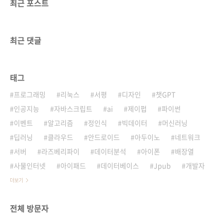
최근 포스트
최근 댓글
태그
프로그래밍
리눅스
서평
디자인
챗GPT
인공지능
자바스크립트
ai
제이펍
파이썬
이벤트
알고리즘
정인식
빅데이터
머신러닝
딥러닝
클라우드
안드로이드
아두이노
네트워크
서버
라즈베리파이
데이터분석
아이폰
배장열
사물인터넷
아이패드
데이터베이스
Jpub
개발자
더보기
전체 방문자