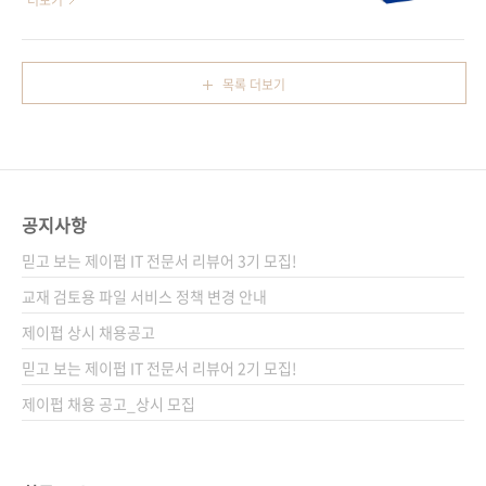
더보기
큼은 척척 써내기가 좀처럼 쉽지 않습니다. 일단
니스] [알라딘] [영풍문고] [예스24] [인터파크]
시작은 했는데.... 우리가 기획서를 이렇게 어렵
[쿠팡] 전자책 구매 사이트(가나다순) [교보문고]
게 생각하는 데는 여러 가지 이유가 있겠지만, 그
[구글북스] [리디북스] [알라딘] [예스이십사] 출
목록 더보기
중 가장 큰 이유는 아마도 기획서에 뭔가 특별한
판사 제이펍 도서명 실무에 바로 쓰는 일잘러의
것을 담아야 한다고 부담을 갖기 때문일 겁니다.
보고서 작성법 부 제 한눈에 읽히는 기획서, 제안
그러나 광고 대행 업계에서 전략 기획자로 40년
서, 이메일 빠르게 쓰기 지은이 김마라 출판일
넘..
2020년 11월 17일 페이지 256쪽 판 형 신국변
형(152*215*14.5) 제 본 무선(soft cover) 정
공지사항
가 18,000원 ISBN 979-11-90665-62-9
(13000) 키워드 문서 작성, 글쓰기, 보고서, 기
믿고 보는 제이펍 IT 전문서 리뷰어 3기 모집!
획서, 제안서, 파워포인트, 프레젠테이..
교재 검토용 파일 서비스 정책 변경 안내
제이펍 상시 채용공고
믿고 보는 제이펍 IT 전문서 리뷰어 2기 모집!
제이펍 채용 공고_상시 모집