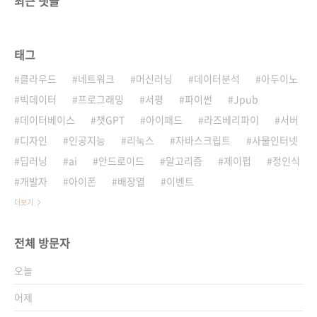
최근 댓글
태그
클라우드
네트워크
머신러닝
데이터분석
아두이노
빅데이터
프로그래밍
서평
파이썬
Jpub
데이터베이스
챗GPT
아이패드
라즈베리파이
서버
디자인
인공지능
리눅스
자바스크립트
사물인터넷
딥러닝
ai
안드로이드
알고리즘
제이펍
정인식
개발자
아이폰
배장열
이벤트
더보기
전체 방문자
오늘
어제