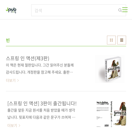
본문 바로가기
빈
스프링 인 액션(제3판)
이 책은 현재 절판입니다. 그간 읽어주신 분들께
감사드립니다. 개정판을 참고해 주세요. 출판사
제이펍 원출판사 Manning 원서명 Spring in
더보기
Action(3rd Edition)(원서 ISBN:
9781935182351) 저자명 크레이그 월즈
(Craig Walls) 역자명 홍영표 출판일 2012년 2
[스프링 인 액션] 3판이 출간됩니다!
월 10일 페이지 544쪽 판 형 4*6배판 변형
출간을 앞둔 지금 원서를 처음 받았을 때가 생각
(188*245) 반양장(Soft Cover) 정 가 30,000
납니다. 뒷표지에 다음과 같은 문구가 쓰여져 깜
원 ISBN 978-89-94506-07-4 부가기호:
짝 놀랐었는데요. Nearly 100,000
더보기
13560 분 야 프로그래밍 / 자바 키워드 빈 / 와
developers have used this book to learn