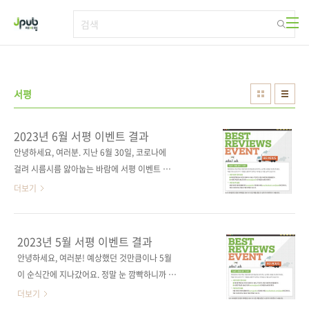
본문 바로가기
서평
2023년 6월 서평 이벤트 결과
안녕하세요, 여러분. 지난 6월 30일, 코로나에
걸려 시름시름 앓아눕는 바람에 서평 이벤트 결
과 발표가 다소 지연됐습니다. 죄송합니다. 말을
더보기
길게 하면 여러분들에게 혹여나 전염될 수 있으
니, 빠르게 발표하겠습니다! 6월에도 제이펍 서
적을 읽어주시고 리뷰 이벤트에 참여해 주셔서
2023년 5월 서평 이벤트 결과
진심으로 감사드립니다. 당첨자는 합격의기운
안녕하세요, 여러분! 예상했던 것만큼이나 5월
님, iibon 님입니다! - 합격의기운 님 딥러닝을
이 순식간에 지나갔어요. 정말 눈 깜빡하니까 와
위한 수학 서평 - iibon 님 진짜 쓰는 프리미어 프
버렸네요, 허허~ 마케터 개인적으로도 참 바쁜
더보기
로 영상 편집 서평 당첨되신 분들 모두 축하드립
한 달이었지만, 제이펍도 정말 바쁜 한 달이었어