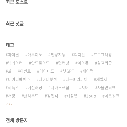
최근 포스트
최근 댓글
태그
파이썬
아두이노
인공지능
디자인
프로그래밍
빅데이터
안드로이드
딥러닝
아이폰
알고리즘
ai
이벤트
아이패드
챗GPT
제이펍
데이터베이스
데이터분석
라즈베리파이
개발자
리눅스
머신러닝
자바스크립트
서버
사물인터넷
서평
클라우드
정인식
배장열
Jpub
네트워크
더보기
전체 방문자