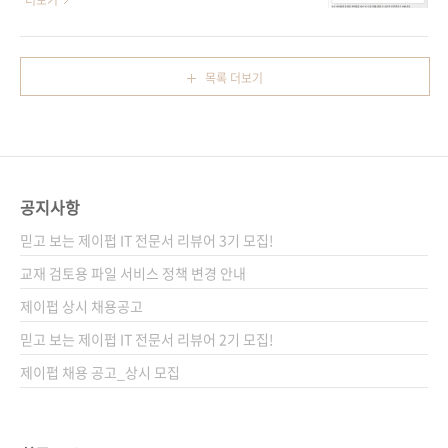
더보기
..
평 - 서O림 님 세상에 하나뿐인 디자인 굿즈 만
함께 찾아주신 응모자분들 중 이번 달의 당첨자
들기 with 프로크리에이트&일러스트레이터 서
를 소개합니다! 바로 강○우 님, 유○현 님 입니
평 당첨되신 분들 모두 축하드립니다~ 제이펍 서
다! - 강○우 님 《인스파이어드》 서평 - 유○
목록 더보기
평 이벤트 담당자 드림
현 님 《인스파이어드》 서평 점점 여름이 다가
오고 있는데 세계적으로 폭염이 이어지고 있어
걱정이네요. 사랑하는 제이펍 독자님들 모두 무
사히 여름 날 준비 잘 되셨으면 합니다. 항상 건
강 유의하세요.
공지사항
믿고 보는 제이펍 IT 전문서 리뷰어 3기 모집!
교재 검토용 파일 서비스 정책 변경 안내
제이펍 상시 채용공고
믿고 보는 제이펍 IT 전문서 리뷰어 2기 모집!
제이펍 채용 공고_상시 모집