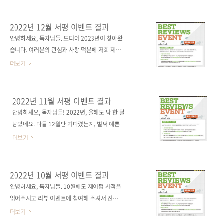
니다. 제이펍 서평 이벤트 담당자 드림
요. 대청소며, 창고 정리며, 반품 도서 선별 작업
이며, 아! 어제는 화단에 꽃도 심고...🥕 덕분에
2022년 12월 서평 이벤트 결과
남은 2023년을 더욱 건강하고 쾌적한 환경에서
안녕하세요, 독자님들. 드디어 2023년이 찾아왔
즐겁게 일할 수 있을 것 같답니다! 독자님들께도
습니다. 여러분의 관심과 사랑 덕분에 저희 제이
남은 한 해를 즐겁게 채워드리고 싶은 마음으로,
펍 식구들이 너무 행복한 한 해를 보낼 수 있었답
더보기
이번 서평 이벤트 당첨 소식을 준비했어요. 5월
니다. 저희가 받은 관심과 사랑에 보답하고자 많
에도 제이펍 서적을 읽어주시고 리뷰 이벤트에
이 노력했는데, 그 노력이 잘 전달됐길 바라며 앞
참여해 주셔서 진심으로 감사드립니다! 그럼 5
으로 더욱 노력하겠습니다! 지난 12월에도 제이
2022년 11월 서평 이벤트 결과
월 당첨자 발표하겠습니다. 김O영 님, 합격의기
펍 서적을 읽어주시고 리뷰 이벤트에 참여해주
안녕하세요, 독자님들! 2022년, 올해도 딱 한 달
운 님, 성O섭 님, 윤O주님입니다! - 김O영 님 실
셔서 진심으로 감사드립니다. 그럼 12월 당첨자
남았네요. 다들 12월만 기다렸는지, 벌써 예쁜
무에 바로 쓰는 일잘러의 엑셀 입문 서평 - ..
발표하겠습니다. 이O은, spaciall, 차O운 님입
소품으로 치장한 트리가 거리를 꾸미고 형형색
더보기
니다! - 이O은 님 라라벨 실전 웹 애플리케이션
색의 연말 엽서가 온 집안을 장식하고 있습니다.
개발 서평 - spaciall 님 유니티로 배우는 게임
그 흔하디흔한 공연 좌석 하나 남아있지 않아, 연
디자인 패턴 서평 - 차O운 님 실무에 바로 쓰는
말을 제 속도대로 맞은 저만 바보가 된 느낌입니
2022년 10월 서평 이벤트 결과
일잘러의 보고서 작성법 서평 당첨되신 분들 모
다. 제이펍 독자님들은 올 한 해 동안 채우지 못
안녕하세요, 독자님들. 10월에도 제이펍 서적을
두 축하드립니다. 제이펍 서평 이벤트 담당자 드
한 행복을 채울 수 있는 12월이 되길 바라는 마
읽어주시고 리뷰 이벤트에 참여해 주셔서 진심
림
음으로, 이번 서평 이벤트 당첨 소식을 준비했습
으로 감사드립니다. 10월 당첨자는 강O봉 님입
더보기