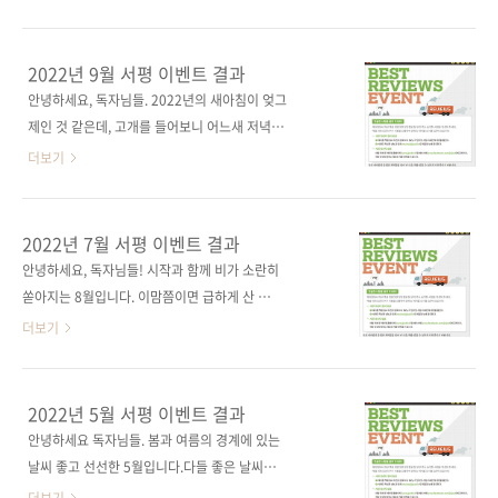
니다. 11월에도 제이펍 서적을 읽어주시고 리뷰
니다. - 강O봉 님 프로그래머의 뇌 서평
이벤트에 참여해주셔서 진심으로 감사드립니다.
그럼 11월 당첨자 발표하겠습니다. 차O운, 김O
2022년 9월 서평 이벤트 결과
현, 서O선 님입니다! - 차O운 님 웹 디자인, 이렇
안녕하세요, 독자님들. 2022년의 새아침이 엊그
게 하면 되나요? 서평 - 김O현 님 일잘러의 엑셀
제인 것 같은데, 고개를 들어보니 어느새 저녁에
데이터 분석 서평 - 서O선 님 디..
다다랐네요. 벌써 이맘때가 되면 한 해를 허망하
더보기
게 보냈다는 생각에 씁쓸함을 느끼곤 했는데 올
해는 잡은 것이 많아서인지, 아니면 놓치는 것에
익숙해져서인지 잘은 모르겠지만, 이전보다 홀
2022년 7월 서평 이벤트 결과
가분한 10월이 찾아온 것 같습니다. 제이펍 독자
안녕하세요, 독자님들! 시작과 함께 비가 소란히
님들에게도 평안한 10월이 찾아오길 바라는 마
쏟아지는 8월입니다. 이맘쯤이면 급하게 산 우산
음으로, 이번 서평 이벤트 당첨 소식을 준비했습
들이 집안에 하나하나 쌓여가기 마련이죠. 서평
더보기
니다. 9월에도 제이펍 서적을 읽어주시고 리뷰
이벤트 당첨 소식으로 독자님들의 마음 기상만
이벤트에 참여해 주셔서 진심으로 감사드립니
큼은 밝아지길 바라봅니다! 7월에도 제이펍 서
다. 그럼 9월 당첨자 발표하겠습니다. 김O훈,
적을 읽어주시고 리뷰 이벤트에 참여해 주셔서
2022년 5월 서평 이벤트 결과
purplek 님입니다! - 김O훈 님 프로그래머의 뇌
진심으로 감사드립니다. 그럼 7월 당첨자 발표하
안녕하세요 독자님들. 봄과 여름의 경계에 있는
서평 - purplek 님 모두를 위한 클라우드 컴퓨팅
겠습니다. 황O림 님, 서O리 님입니다! - 황O림
날씨 좋고 선선한 5월입니다.다들 좋은 날씨와
서평 당첨되신 분들 모두 축하드립니다. 제이펍
님 좐느의 SNS 마케팅을 위한 포토샵 디자인 서
자연 만끽하고 계신지요? 5월의 청명한 하늘과