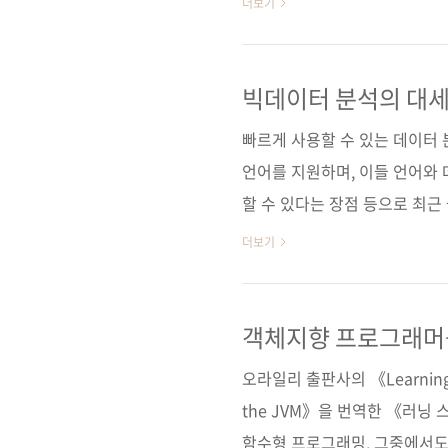
더보기
31일 페이지 376쪽 시리즈 I♥
(188*245*18) 제 본 무선(soft
(93000) 키워드 아파치 스파크
빅데이터 분석의 대세
야 데이터베이스 / 빅데이터 관련
빠르게 사용할 수 있는 데이터 
언어를 지원하며, 이들 언어와
할 수 있다는 장점 등으로 최근 들
용하고 있는 것 같습니다. 애플
더보기
수의 금융/통신 업체들에서도 
는 회사에 맞게 자유롭게 아파치
인 것 같습니다. 그래서 저희
객체지향 프로그래머
테이 자하리아와 출륭한 스파크
오라일리 출판사의 《Learning Sca
15년 가을에 출간하였었는데요. 
the JVM》을 번역한 《러닝
함수형 프로그래밍, 그중에서도 