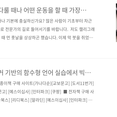
은 필수 최신 기술까지 알아본다. 코틀린 및 클로저 등
 기술을 한층 더 업그레이드하고 탄탄한 기반을 다질 수
다룰 때나 어떤 운동을 할 때 가장
트(가나다순) [교보문고] [도서11번가] [알라딘] [예
마나 기본에 충실하신가요? 많은 사람이 기초부터 차근
로 전문가의 길로 들어서기를 바랍니다. 저도 캘리그래
때 먼 훗날을 상상하곤 했습니다. 이제 막 붓을 쥐었으
 상상하면서 말이죠. 하지만 취미로 배우던 그때도 선생
붓 쥐는 방법과 선 긋기를 알려주셨습니다. 지루했습니
 쓰고 그림을 그려보니 왜 기본부터 배워야 하는지 알겠
마찬가지 아닐까 싶습니다. 자바는 이미 많은 개발자에게
커 기반의 함수형 언어 실습에서 빅
워크까지
시됐고, 30여 년 동안 사랑받았죠. 익숙하면 초심을 잊기
종이책 구매 사이트(가나다순)[교보문고] [도서11번가]
얼마나..
문고] [예스이십사] [인터파크] [쿠팡] ■ 전자책 구매 사
북스] [리디북스] [알라딘] [예스이십사] [인터파크] 함
프레임워크 학습을 위한 실습형 안내서! 출판사 제이펍저
쪽판 형 46배판변형(188*245*14.2)