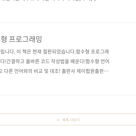
입니다. 스칼라를 배우고자 하는 분들에게 필독서로 여
와 있긴 합니다. 스칼라의 창시자인 마틴 오더스키의
(Second Edition) 한국어판》(원서는 3판이 나와 있죠),
추천하는 《스칼라로 배우는 함수형 프로그래밍》 외에도
수형 프로그래밍
 배워서 빨리 써먹는 스칼라 프로그래밍》 ..
립니다. 이 책은 현재 절판되었습니다.함수형 프로그래
다!간결하고 올바른 코드 작성법을 배운다!함수형 언어
고 다른 언어와의 비교 및 대조! 출판사 제이펍원출판사
 関数プログラミング実践入門(ISBN
오카와 노리유키역자명 정인식출판일 2015년 8월 21일페이
*225*24)제 본 무선(soft cover)정 가 30,000원
 (93000)키워드 함수 / 값 / 타입 / 추상화 / 하향식 / 모나
 프로그래밍 언어 / 하스켈 관련 사이트■ 원출판사 도서소개
목록 더보기