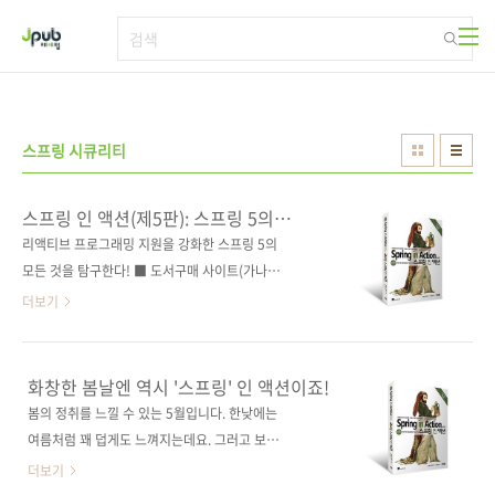
본문 바로가기
스프링 시큐리티
스프링 인 액션(제5판): 스프링 5의
강력한 기능과 생산성을 활용한 웹
리액티브 프로그래밍 지원을 강화한 스프링 5의
애플리케이션 개발
모든 것을 탐구한다! ■ 도서구매 사이트(가나다
순) [교보문고] [도서11번가] [반디앤루니스] [알
더보기
라딘] [영풍문고] [예스이십사] [인터파크] [쿠
팡] ■ 전자책 구매 사이트(가나다순) [교보문고]
[구글북스] [리디북스] [알라딘] [예스이십사]
화창한 봄날엔 역시 '스프링' 인 액션이죠!
[인터파크] 출판사 제이펍 저작권사 Manning
봄의 정취를 느낄 수 있는 5월입니다. 한낮에는
원서명 Spring In Action(Fifth Edition)(원서
여름처럼 꽤 덥게도 느껴지는데요. 그러고 보니
ISBN: 9781617294945) 저자명 크레이그 월
근 한 달여 만에 신간을 소개해 드리게 되었네요.
더보기
즈 역자명 심재철 출판일 2020년 5월 14일 페
바로 '봄'을 뜻하는 'Spring(스프링)' 인 액션입