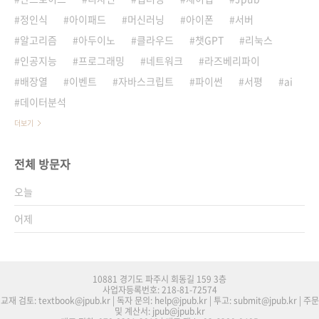
정인식
아이패드
머신러닝
아이폰
서버
알고리즘
아두이노
클라우드
챗GPT
리눅스
인공지능
프로그래밍
네트워크
라즈베리파이
배장열
이벤트
자바스크립트
파이썬
서평
ai
데이터분석
더보기
전체 방문자
오늘
어제
10881 경기도 파주시 회동길 159 3층
사업자등록번호: 218-81-72574
교재 검토: textbook@jpub.kr | 독자 문의: help@jpub.kr | 투고: submit@jpub.kr | 주문
및 계산서: jpub@jpub.kr