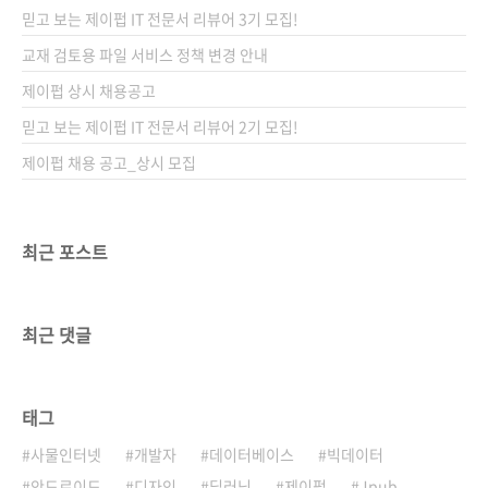
을 받았던 책일 겁니다. 국내에서도 이 책의 1판
믿고 보는 제이펍 IT 전문서 리뷰어 3기 모집!
은 에이콘 출판사에서 번역 출간되었고, 2판은
ITC 출판사에서 번역되어 제법 많이 판매된 것
교재 검토용 파일 서비스 정책 변경 안내
으로 알고 있습니다. 지금 서점에서 보니 1판이
제이펍 상시 채용공고
아직도 판매되고 있네요. 에이콘 출판사에 살짝
믿고 보는 제이펍 IT 전문서 리뷰어 2기 모집!
미안하네요.. 아무튼 이제 스프링..
제이펍 채용 공고_상시 모집
최근 포스트
최근 댓글
태그
사물인터넷
개발자
데이터베이스
빅데이터
안드로이드
디자인
딥러닝
제이펍
Jpub