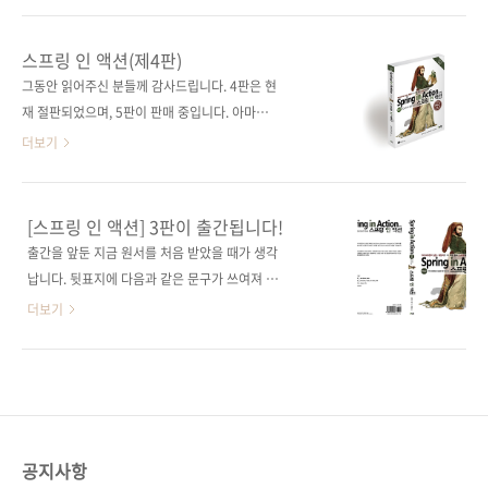
이지 700쪽 시리즈 (없음) 판 형
니다. 2005년에 초판이 나오고 여러 번의 개정
188*245*28.3 제 본 무선(soft cover) 정 가
을 통해 5판까지 출간되어 사랑받는 장수 스테디
스프링 인 액션(제4판)
35,000원 ISBN 979-11-90665-18-6(93000)
셀러입니다. 《스프링 인 액션(제5판): 스프링 5
그동안 읽어주신 분들께 감사드립니다. 4판은 현
키워드 스프링 / ..
의 강력한 기능과 생산성을 활용한 웹 애플리케
재 절판되었으며, 5판이 판매 중입니다. 아마존
이션 개발》 《스프링 인 액션(제5판)》은 바로
No.1 스프링 서적!100,000명이 넘는 개발자가
더보기
스프링 5와 스프링 부트 2를 기반으로 작성되었
이 책을 통해 스프링에 눈떴다! 출판사 제이펍원
습니다. 이 스프링/스프링 부트 버전에서 두드러
출판사 Manning원서명 Spring in Action(4th
진 특징은 다음과 같습니다. 이 책에서 중점적으
edition)(ISBN: 9781617291203)저자명 크레
[스프링 인 액션] 3판이 출간됩니다!
로 다루고 있는 부분은 리액티브 프로그래밍입
이그 월즈역자명 테크 트랜스 그룹 T4출판일
출간을 앞둔 지금 원서를 처음 받았을 때가 생각
니다. 특히, 새로운 리액티브 웹 프레임워크인 스
2015년 12월 29일페이지 752쪽시리즈 (없음)
납니다. 뒷표지에 다음과 같은 문구가 쓰여져 깜
프링 WebFlux에 주목하고 있습니다. W..
판 형 (188*245*34)제 본 무선(soft cover)정
짝 놀랐었는데요. Nearly 100,000
더보기
가 35,000원ISBN 979-11-85890-38-8
developers have used this book to learn
(93000)키워드 spring, 자바, 와이어링, 애스펙
Spring! [스프링 인 액션]의 1판과 2판의 영어
트 지향, 스프링 MVC, 웹 플로, 스프링 시큐리티,
원서를 포함하여 세계 각국에서 번역된 서적까
NoSQL, 애너테이션, Restful분야 웹 프로그래
지 모두 포함한 수치이겠지만, 프로그래밍 서적
밍 /..
이 10만부 판매란 것은 거의 초초초 베스트셀러
입니다. 그만큼 스프링 개발자들로부터 큰 호응
공지사항