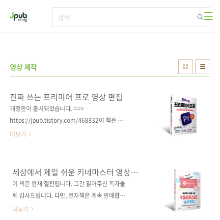
본문 바로가기
영상 제작
진짜 쓰는 프리미어 프로 영상 편집
개정판이 출시되었습니다. ==>
https://jpub.tistory.com/468832이 책은 현
재 절판입니다. 그간 읽어주신 독자들께 감사드
더보기
립니다.전자책은 계속 판매 중이며, 종이책은 빠
른 시일 내에 개정판으로 다시 찾아뵙겠습니다.
유튜브 및 SNS 콘텐츠 제작을 위한 동영상 편집
세상에서 제일 쉬운 키네마스터 영상
실무 강의, 포토샵 + 애프터 이펙트 연동 부록
편집: 스마트폰으로 유튜브 & SNS
이 책은 현재 절판입니다. 그간 읽어주신 독자들
콘텐츠 제작하기
PDF 제공 도서 구매 사이트(가나다순) [교보문
께 감사드립니다. 다만, 전자책은 계속 판매합니
고] [도서11번가] [알라딘] [예스이십사] [인
다. 키네마스터 장인 기태가 알려 주는 고퀄리티
더보기
터파크] [쿠팡] 전자책 구매 사이트(가나다순)
영상 제작 기술 스마트폰 하나만 있으면 촬영과