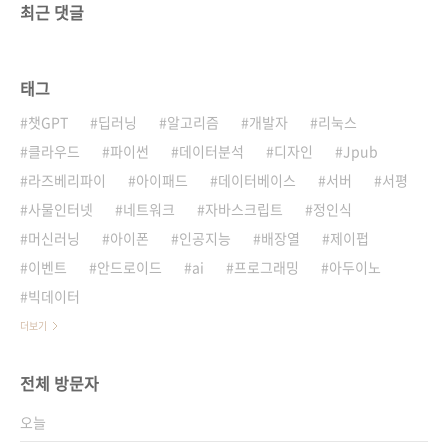
최근 댓글
태그
챗GPT
딥러닝
알고리즘
개발자
리눅스
클라우드
파이썬
데이터분석
디자인
Jpub
라즈베리파이
아이패드
데이터베이스
서버
서평
사물인터넷
네트워크
자바스크립트
정인식
머신러닝
아이폰
인공지능
배장열
제이펍
이벤트
안드로이드
ai
프로그래밍
아두이노
빅데이터
더보기
전체 방문자
오늘