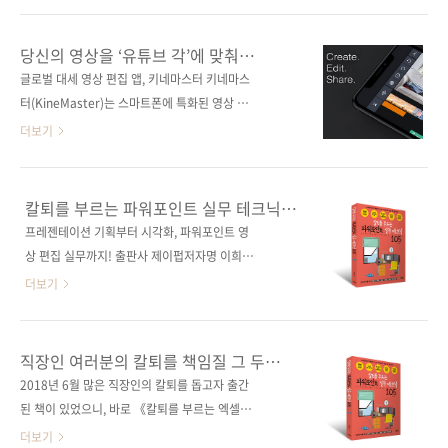
[교보문고] [구글북스] [리디북스] [알라
영상 편집을 한 방에 해결할 수 있어요 ■ 도서구
딘] [예스이십사] 출판사 제이펍도서명 진짜 쓰
매 사이트(가나다순)8a53 [교보문고] [도서11
당신의 영상을 ‘유튜브 각’에 맞춰
는 프리미어 프로 영상 편집부제목 유튜브 및
번가] [알라딘] [예스이십사] [인터파크] [쿠팡]
드립니다
글로벌 대세 영상 편집 앱, 키네마스터 키네마스
SNS 콘텐츠 제작을 위한 동영상 편집 실무 강의
■ 전자책 구매 사이트(가나다순) [교보문고] [구
터(KineMaster)는 스마트폰에 특화된 영상 편
지은이 조블리(조애리)시리..
글북스] [리디북스] [알라딘] [예스이십사] [인터
집 앱입니다. 유튜브를 떠돌다 보면 화면 오른쪽
더보기
파크] 출판사 제이펍 도서명 세상에서 제일 쉬운
상단에 'made with Kinemaster'란 워터마크
키네마스터 영상 편집 부 제 스마트폰으로 유튜
가 박힌 영상들을 본 적이 있을지도 모르겠네요.
브 & SNS 콘텐츠 제작하기 지은이 이기태 시리
키네마스터 무료 버전을 쓰면 그런 워터마크가
칼퇴를 부르는 파워포인트 실무 테크닉
즈 (없음) 출판일 2021년 7월 20일 페이지 296
영상에 표시됩니다. 한때 키네마스터 워터마크
105
프레젠테이션 기획부터 시각화, 파워포인트 영
쪽 판 형 신국변형판(152*215*14.6) 제 본 무
는 '초딩' 유튜버 영상의 트레이드 마크였습니다.
상 편집 실무까지! 출판사 제이펍저자명 이희정
선(soft cov..
인터페이스가 워낙 간단하고 무료 버전으로도
출판일 2019년 8월 29일페이지 356쪽시리즈
더보기
어지간한 영상 편집 기능은 다 지원하다 보니, 어
칼퇴를 부르는판 형 46배변형(188*245*15)제
린 친구들이 키네마스터를 이용해 슬라임이나
본 무선(soft cover)정 가 19,800원ISBN 979-
게임 플레이를 주제로 영상을 쏟아냈기 때문이
11-88621-73-6 (13000)키워드 오피스 / 슬라
직장인 여러분의 칼퇴를 책임질 그 두
죠. 하지만 이 툴, 의외로 글로벌합니다. 다운로
이드 / ppt / 디자인 / powerpoint / 발표 / 영
번째 책!!
2018년 6월 많은 직장인의 칼퇴를 돕고자 출간
드 수가 2.5억 건이 넘고 월 사용자는 5천만 명
상 편집 / 영상 제작 / 직장인 / 워라밸분야 오피
된 책이 있었으니, 바로 《칼퇴를 부르는 엑셀 테
에 이르는 데다, 국산 툴임에도 한국뿐만 아니
스 / 파워포인트 관련 사이트■ 네오 프레젠테이
크닉 122》입니다. 그로부터 일 년이 지난 지금
더보기
라..