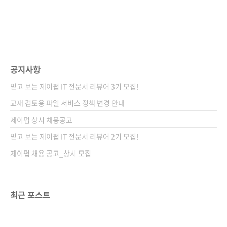
션 관련 포스트■ 2019/08/14 - [출간전 책소
여러분의 칼퇴를 책임질 두 번째 책이 출간됩니
식] - 직장인 여러분의 칼퇴를 책임질 그 두 번째
다. 잠깐 《칼퇴를 부르는 엑셀 테크닉 122》에
책!! 관련 시리즈■ 칼퇴를 부르는 엑셀 테크닉
대해 이야기하자면, 이웃 나라에서 엄청난 베스
122 관련 도서(* 관련 시리즈 참고) 관련 파일
트셀러를 기록 중인 엑셀 책입니다. 최근에는 30
다운로드■ 독자 지원 페이지에..
만 부를 돌파했다고 하니, 편집자로서 부러울 따
름입니다. 그만큼 체계적인 구성과 탄탄한 내용
공지사항
이라는 반증이기도 하지요. 실제 책을 본 작가님
믿고 보는 제이펍 IT 전문서 리뷰어 3기 모집!
들이나 일반 독자님들은 찬사를 아끼지 않으셨
습니다. 하.지.만. 안타깝게도 국내에서는 워낙
교재 검토용 파일 서비스 정책 변경 안내
쟁쟁한 엑셀 저자님들이 있기에 다소 빛을 보지
제이펍 상시 채용공고
못하고 있어 아쉬움이 많이 남습니다. 그래서 준
믿고 보는 제이펍 IT 전문서 리뷰어 2기 모집!
비했습니다. 10년 이상을 프레젠테이션 관련 업
무에만 묵..
제이펍 채용 공고_상시 모집
최근 포스트