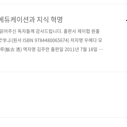
로 등록할 정보들이 있으며 댓글로 안내해주세요. 확인
========================= 국내 주요 오픈코
 에듀케이션과 지식 혁명
============ • KOCW(Korea Open
간 읽어주신 독자들께 감사드립니다. 출판사 제이펍 원출
(원서 ISBN 9784480065674) 저자명 우메다 모
(飯吉 透) 역자명 김주란 출판일 2011년 7월 18일 페
*215) 반양장(Soft Cover) 정 가 15,000원 ISBN
호: 03370 키워드 OCW / 오픈코스웨어 / OER / 오픈에듀
양일반 / 교육 / 인터넷 비즈니스 / 전자책 관련 사이트 ■
■ 원출판사 도서 소개 페이지 ■ 저자 우메다 모치오 공
오 블로그 ■ OC..