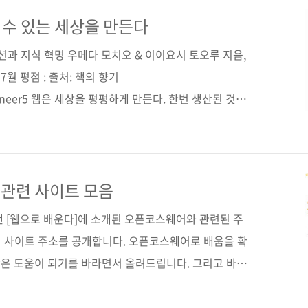
로 생활코딩을 기획하고 주도했던 이고잉 님(필명) 개인
발에 기본이 되는 자바스크립트와 HTML 강좌를 시작으
 수 있는 세상을 만든다
동영상 강좌가 있고, 14,560여 명의 회원이 공부하고 있는
션과 지식 혁명 우메다 모치오 & 이이요시 토오루 지음,
..
 7월 평점 : 출처: 책의 향기
.kr/pioneer5 웹은 세상을 평평하게 만든다. 한번 생산된 것이
 이 원리를 교육분야에서 적용해 누구나 배울 수 있도록
픈코스웨어(OCW)라고 MIT에서 2001년 시작된 이 운
미있는 강의들을 손쉽게 볼 수 있게 되었다. 웹 혹은 아이
받는게 가능하다. MIT의 학비는 수만달러지만 강의는 모두
 관련 사이트 모음
를 놀라게 한 것은 물리학 교수의 모습이었다. 르윈이라
낸 [웹으로 배운다]에 소개된 오픈코스웨어와 관련된 주
등의 사이트 주소를 공개합니다. 오픈코스웨어로 배움을 확
은 도움이 되기를 바라면서 올려드립니다. 그리고 바로
저희 출판사에서 따로 정리한 국내외 주요 OCW 사이트
 기사나 블로그 등에서 발췌한 것들임을 밝힙니다. 혹시