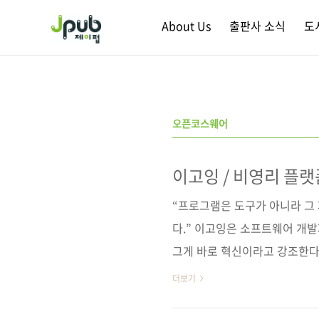
본문 바로가기
About Us
출판사 소식
도
오픈코스웨어
이고잉 / 비영리 플랫
성공 방정식]
“프로그램은 도구가 아니라 그
다.” 이고잉은 소프트웨어 개
그게 바로 혁신이라고 강조한다.
프트웨어 교육 플랫폼. 14560
더보기
는 곳. 생활코딩 등 많은 프