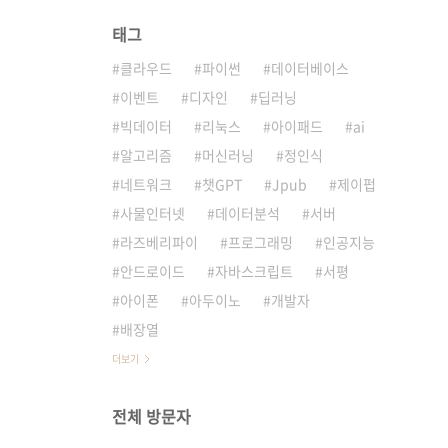
태그
클라우드
파이썬
데이터베이스
이벤트
디자인
딥러닝
빅데이터
리눅스
아이패드
ai
알고리즘
머신러닝
정인식
네트워크
챗GPT
Jpub
제이펍
사물인터넷
데이터분석
서버
라즈베리파이
프로그래밍
인공지능
안드로이드
자바스크립트
서평
아이폰
아두이노
개발자
배장열
더보기
전체 방문자