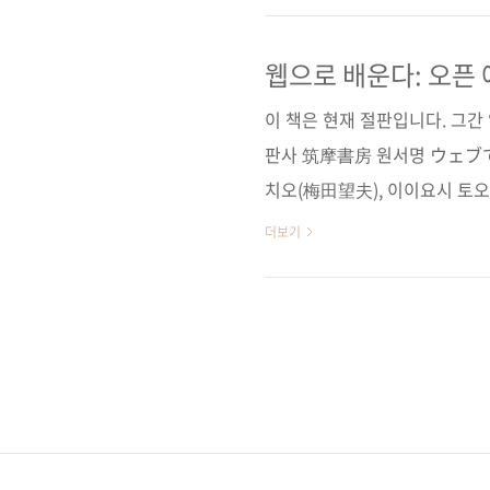
잘못된 정보나 링크가 깨져 새
후 즉시 반영하도록 하겠습니다! =
웹으로 배운다: 오픈
스웨어 사이트 ==============
이 책은 현재 절판입니다. 그
CourseWare)..
판사 筑摩書房 원서명 ウェブで学ぶ
치오(梅田望夫), 이이요시 토오루
이지 236쪽 판 형 신국판 변형(152
더보기
978-89-94506-21-0 부가기
케이션 / 전자책 / 웹 분 야 교
아마존 재팬 원서 소개 페이지 
식 홈페이지 ■ 저자 우메다 모치