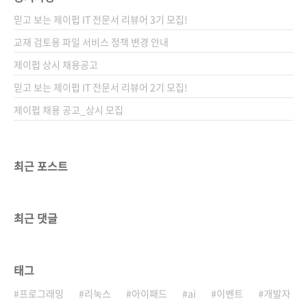
발자의 숙면을 보장하는 테스트 가능한 코드엄
믿고 보는 제이펍 IT 전문서 리뷰어 3기 모집!
청난 코드를 절약할 수 있는 양방향 데이터 바인
딩HTML 코드를 대신하는 템플릿자바스크립트
교재 검토용 파일 서비스 정책 변경 안내
와의 손쉬운 통합을 위한 데이터 구조 각 특징에
제이펍 상시 채용공고
대한 자세한 설명이 궁금하시다면 페이지 하단
믿고 보는 제이펍 IT 전문서 리뷰어 2기 모집!
의 샘플 PDF를 받아 보세요~ 《Angu..
제이펍 채용 공고_상시 모집
최근 포스트
최근 댓글
태그
프로그래밍
리눅스
아이패드
ai
이벤트
개발자