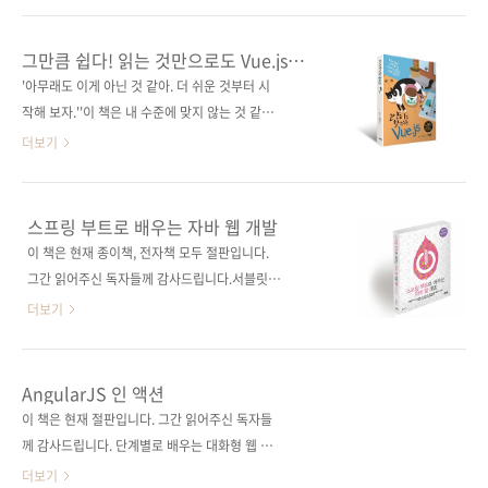
노 타케시역자명 이춘혁 출판일 2020년 10월
(가나다 순)[강컴] [교보문고] [도서11번가] [반
29일 페이지 616쪽시리즈 (없음) 판 형
디앤루니스] [알라딘] [영풍문고] [예스이십사]
그만큼 쉽다! 읽는 것만으로도 Vue.js
170*225*29.7제 본 무선(soft cover) 정 가
[인터파크] 전자책 구매 사이트(가나다순)[교보
입문 가능!
'아무래도 이게 아닌 것 같아. 더 쉬운 것부터 시
34,000원 ISBN 979-11-90665-41-4
문고] [리디북스] [알라딘] [예스이십사] [인터파
작해 보자.''이 책은 내 수준에 맞지 않는 것 같아.
(93000) 키..
크] 출판사 제이펍원출판사 C&R연구소(C&R硏
아예 알파벳 단계부터 시작하는 걸 새로 사볼
더보기
究所)원서명 基礎から学ぶ Vue.js (원서
까...' 왜 여러분이 잘못 되었다고 생각하시나요?
ISBN: 9784863542457)저자명 mio역자명 윤
방법을 잘못 선택한 것뿐일 수도 있잖아요! 웹 개
인성출판일 2019년 5월 27일페이지 368쪽시
발 학습에 자신감이 떨어진 모든 분들께 이 책을
스프링 부트로 배우는 자바 웹 개발
리즈 (없음)판 형 크라운판 변형
권합니다! 프런트엔드를 둘러싼 기술의 발전으
이 책은 현재 종이책, 전자책 모두 절판입니다.
(170*225*17.5)제 본 무선(soft cover)정 가
로 프런트엔드 자체의 역할은 그만큼 늘어나고
그간 읽어주신 독자들께 감사드립니다.서블릿부
24,000원ISB..
프레임워크도 더욱 가까운 존재가 되었습니다.
터 Spring Data JPA, Rest API, 액추에이터를
더보기
이 책에서는 ‘Vue.js는 뭐야?’, ‘프레임워크는 또
활용한 모니터링, 클라우드 서비스를 이용한 배
뭐지?’라는 가장 기본적인 개념을 도입하는 것부
포까지자바 기반의 웹 서비스를 가장 쉽고 빠르
터 시작해, 실전에 도움이 되는 정보까지를 풍부
게 배운다! 도서구매 사이트(가나다순)[강컴] [교
AngularJS 인 액션
한 그림과 함께 체계적으로 설명합니다.때문에
보문고] [도서11번가] [반디앤루니스] [알라딘]
이 책은 현재 절판입니다. 그간 읽어주신 독자들
자바스크립트 프레임워크를 공부하려는 독자는
[예스이십사] [인터파크]전자책 구매 사이트(가
께 감사드립니다. 단계별로 배우는 대화형 웹 애
물론, 이미 Vue.js를 사용하시는 분들도 기..
나다순)[교보문고] [구글도서] [리디북스] [알라
플리케이션!트렐로(Trello)와 유사한 안젤로
더보기