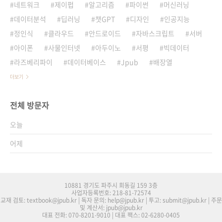
네트워크
제이펍
알고리즘
파이썬
머신러닝
데이터분석
딥러닝
챗GPT
디자인
인공지능
정인식
클라우드
안드로이드
자바스크립트
서버
아이폰
사물인터넷
아두이노
서평
빅데이터
라즈베리파이
데이터베이스
Jpub
배장열
더보기
전체 방문자
오늘
어제
10881 경기도 파주시 회동길 159 3층
사업자등록번호: 218-81-72574
교재 검토: textbook@jpub.kr | 독자 문의: help@jpub.kr | 투고: submit@jpub.kr | 주문
및 계산서: jpub@jpub.kr
대표 전화: 070-8201-9010 | 대표 팩스: 02-6280-0405