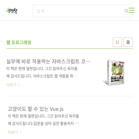
본문 바로가기
웹 프로그래밍
실무에 바로 적용하는 자바스크립트 코드
레시피 278
이 책은 현재 절판입니다. 그간 읽어주신 독자들
께 감사드립니다. 자바스크립트 웹 개발을 위한
궁극의 레시피집! 도서구매 사이트(가나다순)[교
더보기
보문고] [도서11번가] [알라딘] [영풍문고] [예스
이십사] [인터파크] [쿠팡] 전자책 구매 사이트
(가나다순)[교보문고] [구글북스] [리디북스] [알
고양이도 할 수 있는 Vue.js
라딘] [예스이십사] [인터파크] 출판사 제이펍 원
이 책은 현재 절판입니다. 그간 읽어주신 독자들
출판사 기술평론사(技術評論社) 원서명
께 감사드립니다.입문을 넘어 실전 활용까지 이
JavaScript コードレシピ集 (ISBN
어지는 즐거운 Vue.js 학습!배워서 남주고 싶어
더보기
9784297103682) 저자명 이케다 야스노부, 카
지는 즐거운 Vue.js의 시작!종이책 구매 사이트