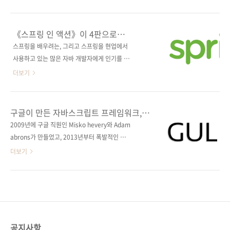
딘] [예스24] [인터파크] 출판사 제이펍저자명
(Angello)를 만들며 배우는 AngularJS 학습
윤석진출판일 2018년 6월 29일페이지 408쪽
서! 출판사 제이펍원출판사 Manning원서명
시리즈 (없음)판 형 46배판변형(188*245*20)
AngularJS in Action(ISBN:
《스프링 인 액션》이 4판으로
제 본 무선(soft cover)정 가 27,000원ISBN
9781617291333)저자명 루카스 루벨키, 브라
돌아왔습니다!
스프링을 배우려는, 그리고 스프링을 현업에서
979-11-88621-27-9 (93000)키워드 ..
이언 포드역자명 장현희출판일 2015년 12월
사용하고 있는 많은 자바 개발자에게 인기를 얻
22일페이지 252쪽시리즈 (없음)판 형
고 있는 《스프링 인 액션》의 제4판이 드디어
더보기
(188*245*15)제 본 무선(soft cover)정 가
출간 준비를 모두 마쳤습니다. 전 세계에서 10만
22,000원ISBN 979-11-85890-39-5 (93000)
명이 넘는 개발자가 이 책을 애독하였고, 그 인기
키워드 뷰, 컨트롤러, 모델, 서비스, 디렉티브, 대
를 반영하듯 국내에서는 2006년 에이콘 출판사
구글이 만든 자바스크립트 프레임워크,
화형 웹 페이지, 자바스크립트, 웹사이트, 프런트
에서 1판을, 2008년 ITC 출판사에서 2판을, 그
AngularJS
2009년에 구글 직원인 Misko hevery와 Adam
엔드, Node.js, MongoDB분야 웹 프로그래밍
리고 2012년에 저희 제이펍에서 3판을 연달아
abrons가 만들었고, 2013년부터 폭발적인 인
/..
펴냈습니다. 그리고 3판이 나온 지 거의 만 4년
기를 얻기 시작한 오픈 소스 자바스크립트 프레
더보기
만에 전면 개정된 4판이 나오게 되었습니다. 출
임워크! 네. 바로 AngularJS입니다. 수많은 자
판사가 변경되었긴 했지만, 이렇게 한 책이 꾸준
바스크립트 프레임워크 중 AngularJS가 인기를
하게 번역 출간되는 서적도 국내에서는 그리 많
끄는 데는 그만한 이유가 있을 겁니다. 오늘 소개
지 않은 것 같습니다. 번역서 기준 14개 장 544
해드릴 《AngularJS 인 액션》에서는 그 장점
쪽(원서: 426쪽)의 3판에 비해 21개 장 752쪽
을 다음과 같이 정리하고 있습니다. 코드를 조직
(원서: 626쪽)의 이번 4판에서는 ..
적으로 관리할 수 있는 직관적인 프레임워크개
공지사항