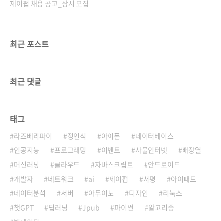
수준의..
제이펍 채용 공고_상시 모집
최근 포스트
최근 댓글
태그
라즈베리파이
정인식
아이폰
데이터베이스
인공지능
프로그래밍
이벤트
사물인터넷
배장열
머신러닝
클라우드
자바스크립트
안드로이드
개발자
네트워크
ai
제이펍
서평
아이패드
데이터분석
서버
아두이노
디자인
리눅스
챗GPT
딥러닝
Jpub
파이썬
알고리즘