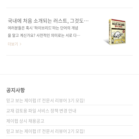
Chapter 1 to install or update Rust. The
다.https://jpub.tistory.com/1537 러스트 핵
HTML f doc.rust-lang.org 이 문서를 바탕으
심 멤버 2인이 집필하고 RUST 2018이 반영된
로 노스타치 프..
국내 첫 러스트 공식 문서 도서구매 사이트(가나
국내에 처음 소개되는 러스트, 그것도
다순)[교보문고] [도서11번가] [반디앤루니스]
공식 가이드!
여러분들은 혹시 '하이브리드'라는 단어의 개념
[알라딘] [영풍문고] [예스이십사] [인터파크]
을 알고 계신가요? 사전적인 의미로는 서로 다른
[쿠팡] 전자책 구매 사이트(가나다순)[교보문고]
것의 장점을 결합하거나 부가가치를 더해 새로
더보기
[구글북스] [리디북스] [알라딘] [예스이십사]
운 것을 창조하는 통합의 개념으로 이해할 수 있
[인터파크] 출판사 제이펍원출판사 No Starch
는데요. 최근 개발자 사이에서 주목받는 하이브
Press원서명 The Rust Programmming
리드형 언어가 있습니다. 바로 오늘 여러분들에
Language(Covers Rust 2018)(원서 ISBN:
게 소개해 드릴 '러스트(Rust)'입니다! 《러스트
9781718500440)저자명 스티브 클라브닉, 캐
프로그래밍 공식 가이드》 러스트는 모질라
롤 니..
(Mozilla)가 창안한 프로그래밍 언어로, 2012년
공지사항
1월에 첫 번째 알파 버전인 0.1이 발표되었습니
믿고 보는 제이펍 IT 전문서 리뷰어 3기 모집!
다. 원래는 C 및 C++ 등의 언어에서 발생하는 핵
심 보안 결함인 메모리 관련 버그를 방지하는 것
교재 검토용 파일 서비스 정책 변경 안내
을 목적으로 개발되었습니다. 또한, 모질라는 러
제이펍 상시 채용공고
스트를 성능, 병렬화, 메모리 안전에 중점을 둔
믿고 보는 제이펍 IT 전문서 리뷰어 2기 모집!
새로운 프로그래밍 언어라고 정의했습니다. 저