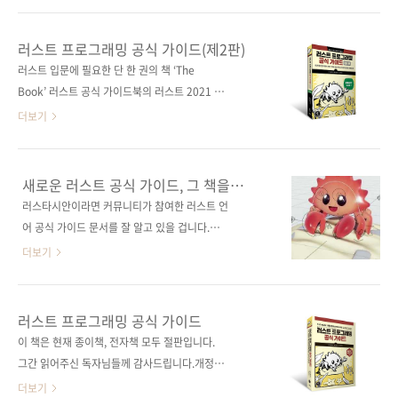
를 소개한다. 러스트 전문가가 되기 위한 모든 것
실력을 자랑하는 고수들이 있습니다. 이번에는
을 이 한 권에 담았으니, 지금 바로 이 책을 읽고
러스트 프로그래밍에서 그 고수들이 어떻게 실
러스트 프로그래밍 공식 가이드(제2판)
러스트 마스터의 길로 나아가자. 도서구매 사이
력을 발휘하는지 함께 알아볼까요? 여러분이 러
러스트 입문에 필요한 단 한 권의 책 ‘The
트(가나다순) [교보문고] [도서11번가] [알라
스트를 처음 시작했을 때, 그 강력한 성능과 안전
Book’ 러스트 공식 가이드북의 러스트 2021 버
딘] [예스이십사] [인터파크] [..
성에 매료되었을 것입니다. 하지만 시간이 지나
전의 한국어판이다. 초판과 달리, 한국 커뮤니티
더보기
면서 조금씩 어려움에 부딪히기 마련이죠. 특히,
에서 문서 번역을 주도했던 권지용(rinthel)이
비동기 프로그래밍이나 성능 최적화 같은 고급
새로 번역했다. 함수 생성, 데이터 구조 선택, 변
주제를 접할 때는 더 이상 진도가 나가지 않는 듯
수 바인딩 같은 기본 개념을 확실히 익힌 후에 소
새로운 러스트 공식 가이드, 그 책을
한 느낌을 받았을 수도 있습니다. 이런 상황에서
유권, 트레이트, 스마트 포인터, 멀티스레딩, 카
만나보아요
러스타시안이라면 커뮤니티가 참여한 러스트 언
필요한 건 단순한 예제 코드가 아니라, 문제의 본
고, 문서화, 테스트, 패턴 매칭 등 좀 더 고급 개념
어 공식 가이드 문서를 잘 알고 있을 겁니다.
질을 이해하고 해결책을 제시해줄 수 있는 깊이
들도 자세히 살펴본다. 러스트가 왜 개발자들에
The Rust Programming Language - The
더보기
있는 가이드입..
게 사랑받는지, 그리고 러스트를 배울 때 책을 딱
Rust Programming Language by Steve
한 권만 꼽으라면 왜 이 책이 꼽히는지, 읽어보면
Klabnik and Carol Nichols, with
이유를 알 수 있다. 도서 구매 사이트(가나다순)
contributions from the Rust Community
러스트 프로그래밍 공식 가이드
[교보문고] [도서11번가] [알라딘] [예스이십
This version of the text assumes you’re
이 책은 현재 종이책, 전자책 모두 절판입니다.
사] [인터파크] [쿠팡] 전자책 구매 사이트(가
using Rust 1.67.1 (released 2023-02-09)
그간 읽어주신 독자님들께 감사드립니다.개정판
나다순) [..
or later. See the “Installation” section of
은 아래에서 보실 수 있습니
더보기