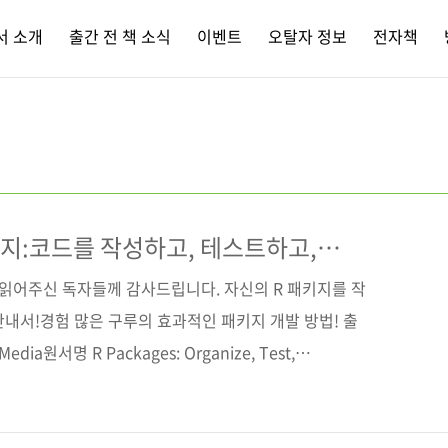
서 소개
출간 전 책 소식
이벤트
오탈자 정보
전자책
키지:코드를 작성하고, 테스트하고,
라
 읽어주신 독자들께 감사드립니다. 자신의 R 패키지를 작
내서!경험 많은 구루의 효과적인 패키지 개발 방법! 출
ia원서명 R Packages: Organize, Test,
ur Code(원서 ISBN: 9781491910597)저자명 해들리 위
5월 30일페이지 232쪽시리즈 (없음)판 형 46배판변형