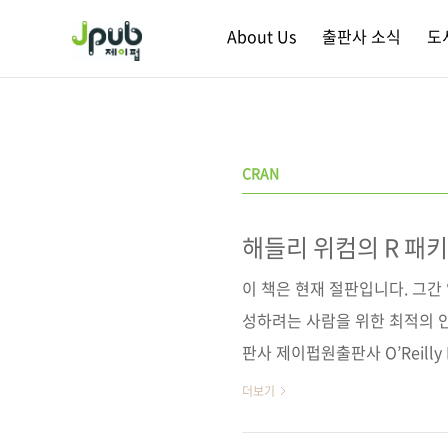
본문 바로가기
About Us
출판사 소식
도
CRAN
해들리 위컴의 R 패
문서화하고, 공유하
이 책은 현재 절판입니다. 그간
성하려는 사람을 위한 최적의 안
판사 제이펍원출판사 O’Reilly Med
Document, and Share Yo
더보기
컴역자명 정우준출판일 2019년 