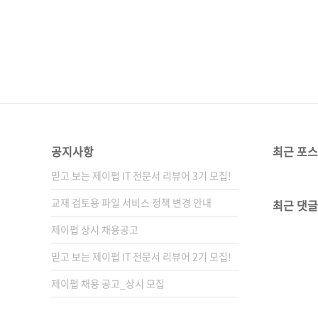
(188*245*14)제 본 무선(soft 
(93000)키워드 해들리 위컴 / R
야 프로그래밍 언..
공지사항
최근 포
믿고 보는 제이펍 IT 전문서 리뷰어 3기 모집!
교재 검토용 파일 서비스 정책 변경 안내
최근 댓글
제이펍 상시 채용공고
믿고 보는 제이펍 IT 전문서 리뷰어 2기 모집!
제이펍 채용 공고_상시 모집