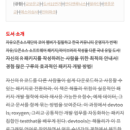
[강컴] [
교보문고
] [
도서11번가
] [
반디앤루니스
] [
알라딘
] [
영풍문
고
] [
예스이십사
] [
인터파크
]
도서 소개
자유오픈소스재단의 코어 멤버가 집필하고 한국 커뮤니티 운영자가 번역!
자유/오픈
소스 소프트웨어 패키지/라이브러리 작성을 다룬 국내 유일 도서!
자신의 R 패키지를 작성하려는 사람을 위한 최적의 안내서!
경험 많은 구루의 효과적인 패키지 개발 방법!
자신의 R 코드를 다른 사람들이 쉽게 다운로드하고 사용할 수
있는 패키지로 전환하라. 이 책은 해들리 위컴의 실용적인 패
키지 개발 철학에 따라 재사용 가능한 R 함수, 예제 데이터, 그
리고 문서를 함께 묶는 방법을 보여준다. 이 과정에서 devtoo
ls, roxygen, 그리고 공통적인 개발 업무를 자동화하는 패키지
집합인 testthat을 배우게 된다. devtools는 해들리가 이 프
로그래밍 언어로 작업하면서 얻은 수년간의 경험에서 체득한