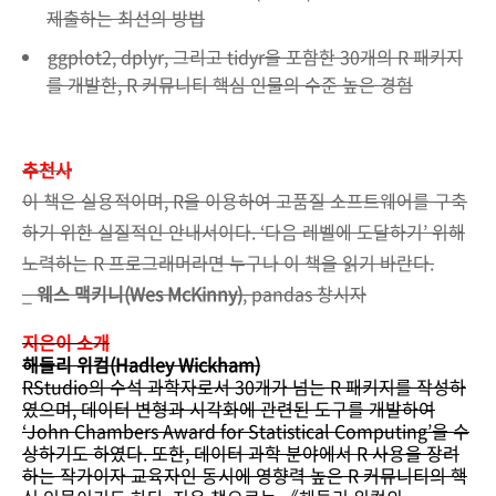
제출하는 최선의 방법
ggplot2, dplyr, 그리고 tidyr을 포함한 30개의 R 패키지
를 개발한, R 커뮤니티 핵심 인물의 수준 높은 경험
추천사
이 책은 실용적이며, R을 이용하여 고품질 소프트웨어를 구축
하기 위한 실질적인 안내서이다. ‘다음 레벨에 도달하기’ 위해
노력하는 R 프로그래머라면 누구나 이 책을 읽기 바란다.
_
웨스 맥키니(Wes McKinny)
, pandas 창시자
지은이 소개
해들리 위컴(Hadley Wickham)
RStudio의 수석 과학자로서 30개가 넘는 R 패키지를 작성하
였으며, 데이터 변형과 시각화에 관련된 도구를 개발하여
‘John Chambers Award for Statistical Computing’을 수
상하기도 하였다. 또한, 데이터 과학 분야에서 R 사용을 장려
하는 작가이자 교육자인 동시에 영향력 높은 R 커뮤니티의 핵