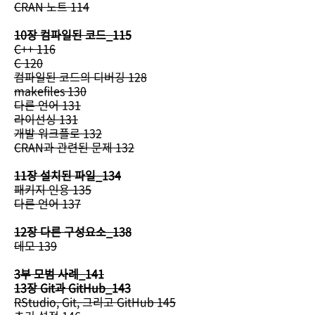
CRAN 노트 114
10장 컴파일된 코드_115
C++ 116
C 120
컴파일된 코드의 디버깅 128
makefiles 130
다른 언어 131
라이선싱 131
개발 워크플로 132
CRAN과 관련된 문제 132
11장 설치된 파일_134
패키지 인용 135
다른 언어 137
12장 다른 구성요소_138
데모 139
3부 모범 사례_141
13장 Git과 GitHub_143
RStudio, Git, 그리고 GitHub 145