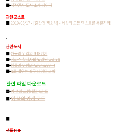
■
저작권사 도서 소개 페이지
관련 포스트
■
2019/05/17 - [출간전 책소식] - 세상의 모든 텍스트를 통찰하라!
관련 도서
■
해들리 위컴의 R 패키지
■
케라스 창시자의 딥러닝 with R
■
해들리 위컴의 Advanced R
■
R로 배우는 실무 데이터 과학
관련 파일 다운로드
■
이 책의 그림(컬러)과 표
이 책의 예제 코드
■
■
샘플 PDF