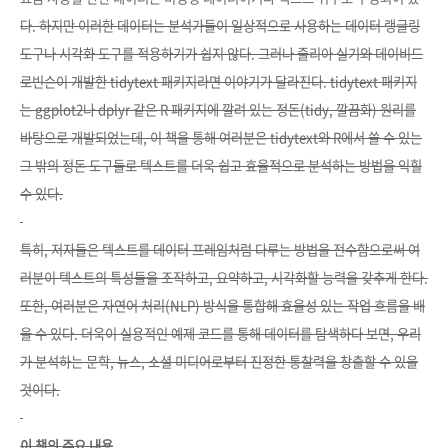
다. 하지만 이러한 데
이터는 분석가들이 일상적으로 사용하는 데이터 랭글링
도구나 시각화 도구를 적용하기가 쉽지
않다. 그러나 줄리아 실기와 데이비드
로빈슨이 개발한 tidytext 패키지라면 이야기가 달라진다.
tidytext 패키지
는 ggplot2나 dplyr 같은 R 패키지에 깔려 있는 정돈(tidy, 깔끔화) 원리를
바탕으
로 개발되었는데, 이 책을 통해 여러분은 tidytext와 R에서 쓸 수 있는
그 밖의 정돈 도구들로 텍
스트를 더욱 쉽고 효율적으로 분석하는 방법을 익힐
수 있다.
특히, 저자들은 텍스트를 데이터 프레임처럼 다루는 방법을 전수함으로써 여
러분이 텍스트의 특
성들을 조작하고, 요약하고, 시각화할 능력을 갖추게 한다.
또한, 여러분은 자연어 처리(NLP) 방식
을 통합해 효율성 있는 작업 흐름을 배
울 수 있다. 더욱이 실용적인 예제 코드를 통해 데이터를 탐
색하다 보면, 우리
가 분석하는 문학, 뉴스, 소셜 미디어로부터 진정한 통찰력을 창출할 수 있을
것
이다.
이 책의 주요 내용