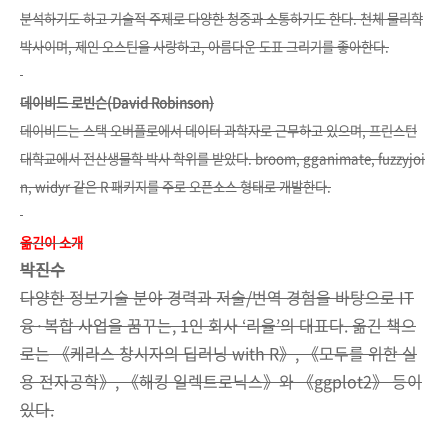
분석하기도 하고 기술적 주제로 다양한 청중과 소통하기도 한다. 천체
물리학
박사이며, 제인 오스틴을 사랑하고, 아름다운 도표 그리기를 좋아
한다.
데이비드 로빈슨(David Robinson)
데이비드는 스택 오버플로에서 데이터 과학자로 근무하고 있으며, 프린
스턴
대학교에서 전산생물학 박사 학위를 받았다. broom, gganimate,
fuzzyjoi
n, widyr 같은 R 패키지를 주로 오픈소스 형태로 개발한다.
옮긴이 소개
박진수
다양한 정보기술 분야 경력과 저술/번역 경험을 바탕으로 IT
융·복합 사업을 꿈꾸는, 1인 회사 ‘리율’의 대표다. 옮긴 책으
로는 《케라스 창시자의 딥러닝 with R》, 《모두를 위한 실
용 전자공학》, 《해킹 일렉트로닉스》와 《ggplot2》 등이
있다.