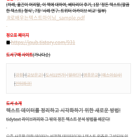
(차례, 옮긴이 머리말, 이 책에 대하여, 베타리더 후기, 1장 '정돈 텍스트(깔끔
한 텍스트) 형식', 7장 '사례 연구: 트위터 아카이브 비교' 일부)
R로배우는텍스트마이닝_sample.pdf
정오표 페이지
https://jpub.tistory.com/931
■
도서구매 사이트
(가나다순)
[
강컴
]
[
교보문고
]
[
도서11번가
]
[
알라딘
]
[
영풍문고
]
[
예스이십사
]
[
인터파크
]
도서 소개
텍스트 데이터를 정리하고 시각화하기 위한 새로운 방법!
tidytext 라이브러리와 그 밖의 정돈 텍스트 분석 방법을 배운다!
요즘 사용할 만한 데이터는 비정형 데이터이거나 텍스트 위주로 구성되어 있