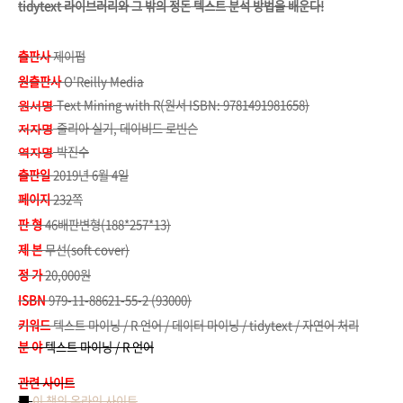
tidytext 라이브러리와 그 밖의 정돈 텍스트 분석 방법을 배운다!
출판사
제이펍
원출판사
O'Reilly Media
Text Mining with R(원서 ISBN: 9781491981658)
원서명
줄리아 실기, 데이비드 로빈슨
저자명
박진수
역자명
출판일
2019년 6월 4일
페이지
232쪽
판 형
46배판변형(188*257*13)
제 본
무선(soft cover)
정 가
20,000원
ISBN
979-11-88621-55-2 (93000)
키워드
텍스트 마이닝 / R 언어 / 데이터 마이닝 / tidytext / 자연어 처리
분 야
텍스트 마이닝 / R 언어
관련 사이트
■
이 책의 온라인 사이트