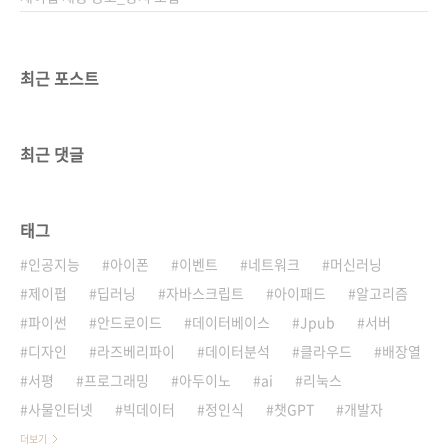
최근 포스트
최근 댓글
태그
인공지능
아이폰
이벤트
네트워크
머신러닝
제이펍
딥러닝
자바스크립트
아이패드
알고리즘
파이썬
안드로이드
데이터베이스
Jpub
서버
디자인
라즈베리파이
데이터분석
클라우드
배장열
서평
프로그래밍
아두이노
ai
리눅스
사물인터넷
빅데이터
정인식
챗GPT
개발자
더보기