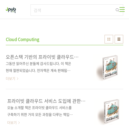
본문 바로가기
Cloud Computing
오픈스택 기반의 프라이빗 클라우드
서비스: 기획에서 구축과 운영까지
그동안 읽어주신 분들께 감사드립니다. 이 책은
현재 절판되었습니다. 전자책은 계속 판매됩니
다.2017년 세종도서 학술분야 우수도서 선정!클
더보기
라우드 시스템 엔지니어를 위한 실전 노하우!도
서구매 사이트(가나다순)[강컴] [교보문고] [도
서11번가] [반디앤루니스] [알라딘] [예스이십
프라이빗 클라우드 서비스 도입에 관한
사] [인터파크] 전자책 구매 사이트(가나다순)[교
거의 모든 것!
오늘 소개할 책은 프라이빗 클라우드 서비스를
보문고] [구글북스] [리디북스] [알라딘] [예스이
구축하기 위한 거의 모든 과정을 다루는 책입니
십사] [인터파크]출판사 제이펍지은이 강남규,
다. 클라우드 컴퓨팅의 기본 개념을 먼저 설명하
더보기
박상수출판일 2016년 9월 30일페이지 368쪽
고, 이어 서비스를 기획하고 도입하는 방법, 구축