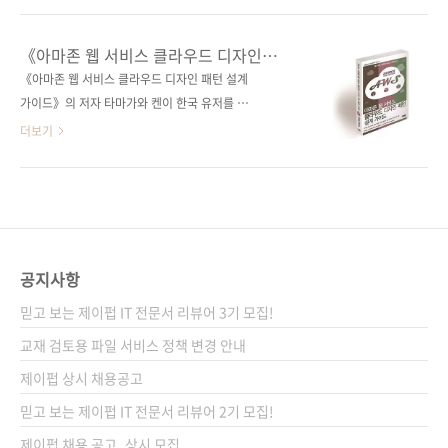
시리즈 I♥Cloud 12 (아이러브클라우드 12)판
과 운영에 이르기까지의 전 과정을 다루고 있습
형 46배판변형(188*245*18)제 본 무선(soft
니다. 15년 이상의 베테랑 개발자이자 저자들은
《아마존 웹 서비스 클라우드 디자인
cover)정 가 30,000원ISBN 979-11-85890-
국내 최대 IaaS 서비스 업체의 프라이빗 클라우
패턴 설계 가이드》의 저자 타마가와 켄
《아마존 웹 서비스 클라우드 디자인 패턴 설계
68-5 (93000)키워드 오픈스택 / 프라이빗 클라
방한 세미나 개최
드 구축 컨설팅을 비롯하여 다양한 클라우드 서
가이드》의 저자 타마가와 켄이 한국 유저를 위
우드 서비..
비스에 직/간접적으로 참여하였던 경험에서 얻
한 세미나를 개최합니다. AWS에 대해서 기존에
더보기
은 실무 노하우를 이 책에 고스란히 풀어놓았습
사용하시면서 의문을 품고 있으셨던 분,아마존
니다. 그것도 요즘 클라우드의 대세로 떠오르고
의 클라우드 서비스에 대해서 관심을 두고 계신
있는 오픈스택 중심으로 설명하고 있습니다. 아
분,클라우드 컴퓨팅에 관심이 있으신 분 등 다양
시다시피 오픈스택은 클라우드 컴퓨팅 오픈 소
한 참여를 원한다고 합니다. 저자가 직접 아마존
스 프로젝트인데, MD, 인텔, 수세 리눅스, 레드
웹 서비스 클라우드 디자인 패턴 설계 가이드와
햇, 시스코 시스템즈, 델, HP, IBM 등 150개 이
사례를 통한 이야기를 한다니, 새로이 서비스를
공지사항
상의 해외 유..
도입하고자 하시는 분들에게는 좋은 기회가, 현
믿고 보는 제이펍 IT 전문서 리뷰어 3기 모집!
재 클라우드 서비스 운영에 대해서 문제가 있으
신 분들은 트러블 슈팅의 기회가 될 것 같습니다.
교재 검토용 파일 서비스 정책 변경 안내
관심 있는 분들의 많은 참여 부탁합니다. 일시 :
제이펍 상시 채용공고
2014년 3월 21일 금요일 오후4시 ~ 오후9시 장
믿고 보는 제이펍 IT 전문서 리뷰어 2기 모집!
소 : 삼성역 4번 출구 비어할레 참가 대상 : - ..
제이펍 채용 공고_상시 모집