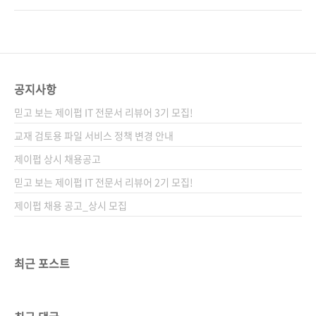
ISBN: 9781617293528)저자명 제이 제이 지
시 시원한 물이 나오는 느낌입니다. 이번에 소개
웍스역자명 홍승민, 조민현출판일 2019년 9월
해 드릴 책은 매닝 출판사의 새로운 인 액션 시리
9일페이지 684쪽시리즈 I♥Cloud 19(제이펍
즈 《구글 클라우드 플랫폼 인 액션》입니다. 올
의 클라우드 시리즈 19)판 형 188*245*3..
해 초 《리액트 인 액션》을 소개해 드린 바 있
습니다. 《실습으로 완성하는 구글 클라우드 플
공지사항
랫폼 인 액션》 현재 클라우드 시장은 아마존 웹
믿고 보는 제이펍 IT 전문서 리뷰어 3기 모집!
서비스(AWS)를 필두로 마이크로스프트 애저
(Azure)와 지금 소개해 드릴 구글 클라우드 플랫
교재 검토용 파일 서비스 정책 변경 안내
폼(Google Cloud Platform, GCP)이 뒤를 바
제이펍 상시 채용공고
짝 쫓고 있는데요. 이 구글 클라우드 플랫폼은 최
믿고 보는 제이펍 IT 전문서 리뷰어 2기 모집!
근 무섭게 성장하고 있습니다. 특히 구글의 ..
제이펍 채용 공고_상시 모집
최근 포스트