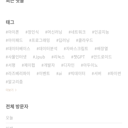
최근 댓글
태그
아이폰
정인식
머신러닝
네트워크
인공지능
아이패드
프로그래밍
딥러닝
클라우드
데이터베이스
데이터분석
자바스크립트
배장열
사물인터넷
Jpub
리눅스
챗GPT
안드로이드
서평
제이펍
개발자
디자인
아두이노
라즈베리파이
이벤트
ai
빅데이터
서버
파이썬
알고리즘
더보기
전체 방문자
오늘