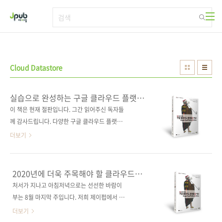
본문 바로가기
Cloud Datastore
실습으로 완성하는 구글 클라우드 플랫폼
인 액션
이 책은 현재 절판입니다. 그간 읽어주신 독자들
께 감사드립니다. 다양한 구글 클라우드 플랫폼
제품으로 만나는 클라우드 애플리케이션의 신세
더보기
계 도서구매 사이트(가나다순)[교보문고] [도서
11번가] [반디앤루니스] [알라딘] [영풍문고] [예
스이십사] [인터파크] [쿠팡] 전자책 도서구매 사
2020년에 더욱 주목해야 할 클라우드
이트(가나다순)[교보문고] [구글북스] [리디북
서비스, 구글 클라우드 플랫폼
처서가 지나고 아침저녁으로는 선선한 바람이
스] [알라딘] [예스이십사] [인터파크] 출판사 제
부는 8월 마지막 주입니다. 저희 제이펍에서 그
이펍원출판사 Manning Publications원서명
동안 다소 뜸~하다가 최근에 다양한 신간을 소개
더보기
Google Cloud Platform In Action(원서
해 드리고 있는데요. 뭔가 막혔던 수도관에서 다