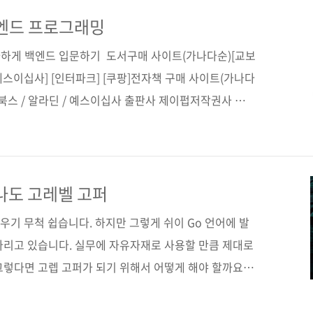
턴부터 커맨드 라인, HTTP, gRPC 애플리케이션 개발까지
감수자 (없음) 시리즈 (없음) 출판일 2022. 12. 26 페
백엔드 프로그래밍
하게 백엔드 입문하기 도서구매 사이트(가나다순)[교보
 [예스이십사] [인터파크] [쿠팡]전자책 구매 사이트(가나다
디북스 / 알라딘 / 예스이십사 출판사 제이펍저작권사 제이
tJS로 배우는 백엔드 프로그래밍부제 타입스크립트 환경의
 지은이 한용재옮긴이 (없음)감수자 (없음)시리즈 (없
 312쪽판 형 46배판변형(188*245*15.5)제 본 무선
SBN 979-11-92469-56-0 93000키워드 Nest, 백엔드,
나도 고레벨 고퍼
크립트, 인증, C..
배우기 무척 쉽습니다. 하지만 그렇게 쉬이 Go 언어에 발
다리고 있습니다. 실무에 자유자재로 사용할 만큼 제대로
그렇다면 고렙 고퍼가 되기 위해서 어떻게 해야 할까요?
 넥스트 레벨로 렙업하고 싶은 분들을 위해 이 책, Go
핸즈온 가이드를 준비했습니다. 다양한 범주의 애플리케