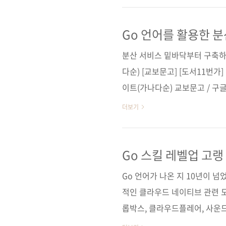
이션을 개발하기 위한 개념과 
HTTP 애플리케이션, gRPC
Go 언어를 활용한 분
만은 않은 고랭 던전 상용 시
분산 서비스 밑바닥부터 구축하
스러웠던 부분을 시원하게 팍팍 
다순) [교보문고] [도서11번가]
이트(가나다순) 교보문고 / 구글
저작권사 Pragmatic Bookshelf
더보기
(9781680507607) 도서명
고 쿠버네티스로 배포하는 나만
감수자 (없음) 시리즈 (없음) 출판
Go 스킬 레벨업 고랭 
(188*245*13.6) 제 본 무선(sof
Go 언어가 나온 지 10년이 넘
적인 클라우드 네이티브 관련 도
롭박스, 클라우드플레어, 사운드
어로 바꿨습니다. 발표 초기에