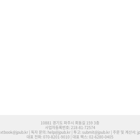
10881 경기도 파주시 회동길 159 3층
사업자등록번호: 218-81-72574
tbook@jpub.kr | 독자 문의: help@jpub.kr | 투고: submit@jpub.kr | 주문 및 계산서: j
대표 전화: 070-8201-9010 | 대표 팩스: 02-6280-0405