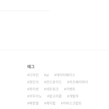
태그
디자인
ai
데이터베이스
정인식
안드로이드
라즈베리파이
파이썬
네트워크
이벤트
아두이노
알고리즘
개발자
배장열
제이펍
자바스크립트