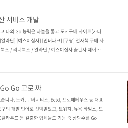
패턴을 소개하는데, 특히 커맨드 라인 애플리케이션,
 애플리케이션에 초점을 맞춥니다. 생각처럼 무시무시하지
산 서비스 개발
스템이 잘 갖추어야 할 요건임에도 실제 구현하자면 고민
고 나의 Go 능력은 하늘을 뚫고 도서구매 사이트(가나
긁어줄 겁니..
 [알라딘] [예스이십사] [인터파크] [쿠팡] 전자책 구매 사
북스 / 리디북스 / 알라딘 / 예스이십사 출판사 제이펍
 원서명 Distributed Services with Go
 Go 언어를 활용한 분산 서비스 개발 부제 Go 언어로 만들
의 분산 서비스 지은이 트래비스 제프리 옮긴이 정현석
일 2022. 11. 08 페이지 268쪽 판 형 46배판변형
Go Go 고로 짜
t cover) 정 가..
었습니다. 도커, 쿠버네티스, Ectd, 프로메테우스 등 대표
구의 개발 언어로 선택받았고, 트위치, 뉴욕 타임스, 드
클라우드 등 걸출한 업체들도 기능 중 상당수를 Go 언
는 구글 내부에서나 쓸 언어라고 했지만, 이제는 시장에