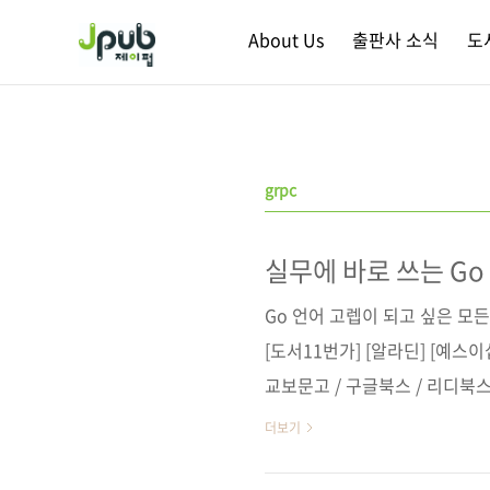
본문 바로가기
About Us
출판사 소식
도
grpc
실무에 바로 쓰는 Go
Go 언어 고렙이 되고 싶은 모
[도서11번가] [알라딘] [예스
교보문고 / 구글북스 / 리디북스
원서명 Practical Go: Buildi
더보기
Applications (9781119