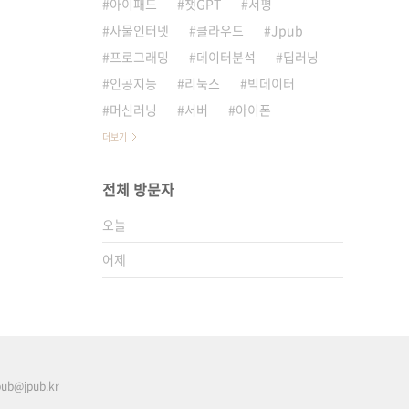
아이패드
챗GPT
서평
사물인터넷
클라우드
Jpub
프로그래밍
데이터분석
딥러닝
인공지능
리눅스
빅데이터
머신러닝
서버
아이폰
더보기
전체 방문자
오늘
어제
pub@jpub.kr