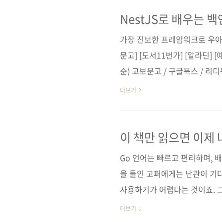
제 Go 언어의 개념, 기능, 패
지은이 아미트 사하 옮긴이 김찬빈 
NestJS로 배우는 
이지 456쪽 판 형 46배판변형..
가장 진보한 프레임워크로 우아
문고] [도서11번가] [알라딘]
순) 교보문고 / 구글북스 / 리
펍원서명 (없음)도서명 Nes
더보기
차세대 서버 프레임워크를 만나다
음)출판일 2022. 12. 20페이지
(soft cover)정 가 27,000원I
이 책만 읽으면 이제 
Node, Express, ORM, 타입스
Go 언어는 빠르고 편리하며, 
을 들인 고퍼에게는 난관이 기
사용하기가 어렵다는 것이죠. 
가자 넥스트 레벨로 바로 이렇게
더보기
언어를 제대로 사용하기 위한 