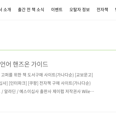
서 소개
출간 전 책 소식
이벤트
오탈자 정보
전자책
 언어 핸즈온 가이드
든 고퍼를 위한 책 도서구매 사이트(가나다순) [교보문고]
이십사] [인터파크] [쿠팡] 전자책 구매 사이트(가나다순)
 / 알라딘 / 예스이십사 출판사 제이펍 저작권사 Wiley
ng Scalable Network and Non-Network
773818) 도서명 실무에 바로 쓰는 Go 언어 핸즈온 가이드 부