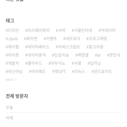
태그
디자인
라즈베리파이
서버
사물인터넷
빅데이터
Jpub
파이썬
이벤트
네트워크
프로그래밍
제이펍
데이터베이스
자바스크립트
알고리즘
아이폰
데이터분석
인공지능
배장열
ai
정인식
개발자
클라우드
아두이노
서평
딥러닝
머신러닝
아이패드
챗GPT
리눅스
안드로이드
더보기
전체 방문자
오늘
어제