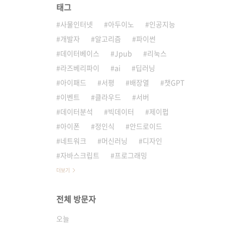
태그
사물인터넷
아두이노
인공지능
개발자
알고리즘
파이썬
데이터베이스
Jpub
리눅스
라즈베리파이
ai
딥러닝
아이패드
서평
배장열
챗GPT
이벤트
클라우드
서버
데이터분석
빅데이터
제이펍
아이폰
정인식
안드로이드
네트워크
머신러닝
디자인
자바스크립트
프로그래밍
더보기
전체 방문자
오늘