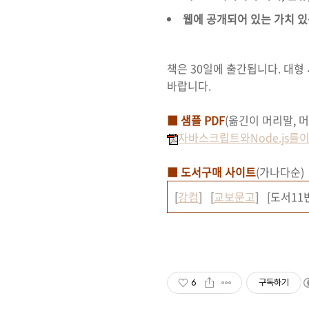
웹에 공개되어 있는 가치 있
책은 30일에 출간됩니다. 대형
바랍니다.
■ 샘플 PDF
(옮긴이 머리말, 머
자바스크립트와Node.js를이
■ 도서구매 사이트
(가나다순)
[
강컴
] [
교보문고
] [도서11
6
구독하기