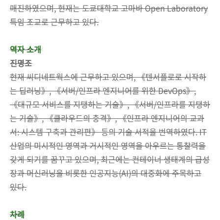
매진하였으며, 현재는 도쿄대학교 고마바 Open Laboratory
특임 조교로 근무하고 있다.
역자 소개
진명조
현재 씨디네트웍스에 근무하고 있으며, 《텐서플로로 시작하
는 딥러닝》, 《서버/인프라 엔지니어를 위한 DevOps》,
《대규모 서비스를 지탱하는 기술》, 《서버/인프라를 지탱하
는 기술》, 《클라우드의 충격》, 《인프라 엔지니어의 교과
서: 시스템 구축과 관리편》 등의 기술 서적을 번역하였다. IT
산업의 미시적인 영역과 거시적인 영역을 아우르는 통찰력을
갖게 되기를 꿈꾸고 있으며, 최근에는 컨테이너 생태계의 급성
장과 머신러닝을 비롯한 인공지능(AI)의 대중화에 주목하고
있다.
차례