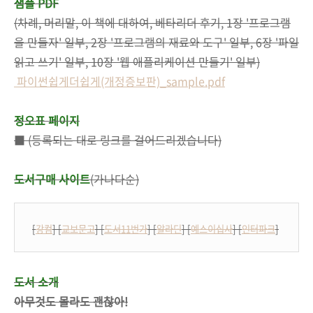
샘플 PDF
(차례, 머리말, 이 책에 대하여, 베타리더 후기, 1장 '프로그램
을 만들자' 일부, 2장 '프로그램의 재료와 도구' 일부,
6장 '파일
읽고 쓰기' 일부, 10장 '웹 애플리케이션 만들기' 일부)
파이썬쉽게더쉽게(개정증보판)_sample.pdf
정오표 페이지
■ (등록되는 대로 링크를 걸어드리겠습니다)
도서구매 사이트
(가나다순)
[
강컴
] [
교보문고
] [
도서11번가
] [
알라딘
] [
예스이십사
] [
인터파크
]
도서 소개
아무것도 몰라도 괜찮아!