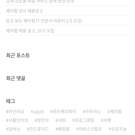
교재 검토용 파일 서비스 정책 변경 안내
제이펍 상시 채용공고
믿고 보는 제이펍 IT 전문서 리뷰어 2기 모집!
제이펍 채용 공고_상시 모집
최근 포스트
최근 댓글
태그
머신러닝
Jpub
라즈베리파이
아두이노
제이펍
사물인터넷
정인식
서버
프로그래밍
서평
딥러닝
안드로이드
배장열
자바스크립트
인공지능