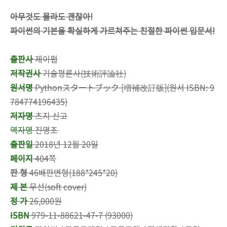
아무것도 몰라도 괜찮아!
파이썬의 기본을 확실하게 가르쳐주는 친절한 파이썬 입문서!
출판사
제이펍
저작권사
기술평론사(技術評論社)
원서명
Pythonスタートブック [増補改訂版](원서 ISBN: 9
784774196435)
저자명
츠지 신고
역자명
진명조
출판일
2018년 12월 20일
페이지
404쪽
판 형
46배판변형(188*245*20)
제 본
무선(soft cover)
정 가
26,000원
ISBN
979-11-88621-47-7 (93000)