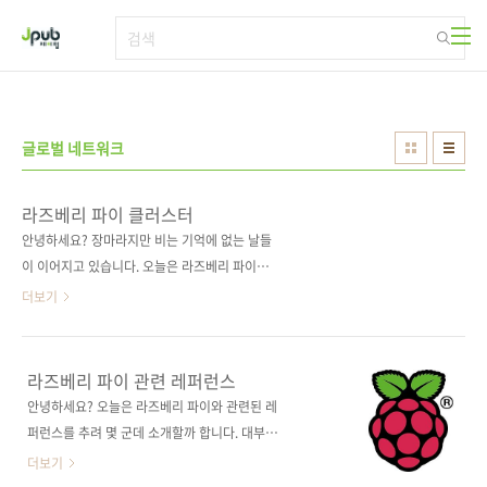
본문 바로가기
글로벌 네트워크
라즈베리 파이 클러스터
안녕하세요? 장마라지만 비는 기억에 없는 날들
이 이어지고 있습니다. 오늘은 라즈베리 파이로
클러스터를 구성하는 방법에 관해 말씀드릴까
더보기
합니다. 비교적 저렴한 비용으로 슈퍼컴퓨터를
돌리실 수도 있는데, 일단 라즈베리 파이 두 대로
시작해보겠습니다. 서른세 번째 이야기: 라즈베
라즈베리 파이 관련 레퍼런스
리 파이 클러스터 작성일: 2013년 6월 28일 작
안녕하세요? 오늘은 라즈베리 파이와 관련된 레
성자: 배장열
퍼런스를 추려 몇 군데 소개할까 합니다. 대부분
=============================================================
영어의 압박을 느낄 수밖에 없지만, 참신한 아이
더보기
우선 유투브 동영상부터 감상해보실까요? 라즈
디어와 관련 소스코드를 참고하기에는 더할 나