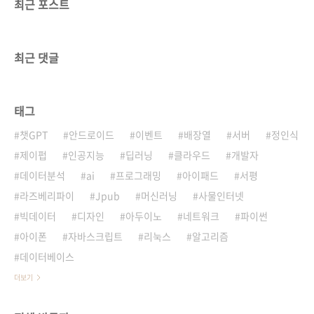
최근 포스트
최근 댓글
태그
챗GPT
안드로이드
이벤트
배장열
서버
정인식
제이펍
인공지능
딥러닝
클라우드
개발자
데이터분석
ai
프로그래밍
아이패드
서평
라즈베리파이
Jpub
머신러닝
사물인터넷
빅데이터
디자인
아두이노
네트워크
파이썬
아이폰
자바스크립트
리눅스
알고리즘
데이터베이스
더보기