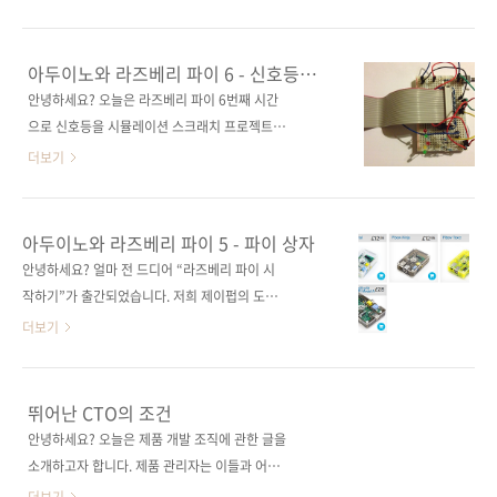
도를 잠깐 살펴보겠습니다. 원문 기사는
발굴, 제품 개발, 제품 관리자 등에 대해서는 “인
http://edition.cnn.com/2013/04/23/tech/innovation/udoo-
스파이어드: 감동을 전하는 제품은 어떻게 만들
android-l..
어지는가”를 참고하시기 바랍니다. 스물다섯 번
아두이노와 라즈베리 파이 6 - 신호등
째 이야기가치 창조 vs. 가치 확보 원문 주소:
프로젝트
안녕하세요? 오늘은 라즈베리 파이 6번째 시간
http://www.svproduct.com/value-
으로 신호등을 시뮬레이션 스크래치 프로젝트를
creation-vs-value-capture/원문 게시일:
소개할까 합니다. 라즈베리 파이로 할 수 있는 일
더보기
2013년 4월 21일저자: 마티 케이건작성자: 배
은 참 많습니다. 라즈베리 파이로 개인 서버를 구
장열
축할 수도 있고, 단순히 리눅스를 공부하는 데 활
=============================================================
용할 수도 있습니다. 아두이노를 비롯하여 이것
아두이노와 라즈베리 파이 5 - 파이 상자
제품을 만들 때 접근하는 시각..
저것 연결하고 납땜하여 새로운 것을 창조할 수
안녕하세요? 얼마 전 드디어 “라즈베리 파이 시
도 있을 겁니다. 라즈베리 파이로 어떤 목적을 세
작하기”가 출간되었습니다. 저희 제이펍의 도서
우든 그 목적을 달성하기 위해서는 이른바 라즈
페이지에 자세한 소개와 더불어 1장의 미리 보기
더보기
베리 파이의 3대 요소를 섭렵(?)까지는 아니어도
가 제공되고 있습니다. 독자 여러분의 많은 관심
꽤 익숙해져야 합니다. 제1 요소는 각종 전기전
부탁 드립니다. 지난 4회에 걸쳐 라즈베리 파이
자 부품과 라즈베리 파이를 포함한 하드웨어입
가 무엇이고, 어디에 활용할 수 있는지 말씀드렸
뛰어난 CTO의 조건
니다. 사실 이런저런 부품과 관련 연장을 구매하
습니다. 그리고 운영체제인 라즈비안에 관해서
안녕하세요? 오늘은 제품 개발 조직에 관한 글을
는 일이 쉽지는 않습니다. 비용도 만만치 않게 들
도 간략하게나마 소개해 드렸습니다. 오늘은 라
소개하고자 합니다. 제품 관리자는 이들과 어떤
고요. 하지만 자동차나 오디오 등의 취미를 가지
즈베리 파이가 입주할 새집 이야기를 올릴까 합
관계를 유지해야 하는지 그리고 뛰어난 제품 개