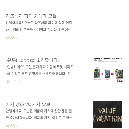
베리 파이 64대를 하나로 묶은 슈퍼컴퓨터입니
위 없이 훌륭하다는 것은 분명합니다. 여기에 소
다. 레고를 활용한 점이 색다르죠? 이번에는 24
개하는 웹사이트나 문서 말고도 라즈베리 파이
라즈베리 파이 카메라 모듈
대의 라즈베리 파이가 동원됐네요. 동영상 후반
와 관련된 레퍼런스는 참으로 많고, 지금도 계속
안녕하세요? 오늘은 라즈베리 파이에 직접 연결
부에 견적..
늘어나고 있습니다. 또한, 아두이노나 유두, 비글
하는 카메라 모듈을 소개할까 합니다. 라즈베리
본 등 유사 기기에 대한 자료도 점점 많아지고 있
파이 시작하기가 출간될 즈음에는 카메라 모듈
더보기
죠. 그만큼 라즈베리 파이의 인기가 나날이 높아
이 개발 중이라는 내용만 지면으로 전해드렸습
지고 있다는 방증일 것입니다. 어떤 자료들이 있
니다. 그런 이유에서 원서 및 번역서에는 웹캠으
는지 한번 들여다볼까요? 서른두 번째 이야기:
로 프로젝트를 진행한 과정이 실렸었죠. 그런데
유두(Udoo)를 소개합니다.
라즈베리 파이 관련 레퍼런스작성일: 2013년 6
얼마 전 라즈베리 파이용 카메라 모듈이 공식 출
안녕하세요? 오늘은 저희 제이펍의 로봇 시리즈
월 18일작성자: 배장열
시되었습니다. 오늘은 이 카메라 모듈 이야기를
에 걸맞은 새로운 장치를 소개할까 합니다. 유두
==============================================..
전해드리겠습니다. 서른한 번째 이야기: 라즈베
가 바로 주인공인데요. 유두를 한마디로 정의하
더보기
리 파이 카메라 모듈작성일: 2013년 6월 12일
자면 라즈베리 파이 4대 + 아두이노입니다. 서른
작성자: 배장열
번째 이야기유두를 소개합니다.작성자: 배장열
=============================================================
============================================================
가치 창조 vs. 가치 확보
라즈베리 파이용 카메라 모듈은 라즈베리 파이
앞에서 말씀드린 대로 유두(Udoo)는 라즈베리
안녕하세요. 오늘은 제품의 가치에 관한 짧은 글
재단 웹사이트..
파이 4대와 아두이노가 합체한 것이나 다름없습
을 소개하겠습니다. 제품의 가치, 어려운 문제를
니다. 우선, 지난 4월 23일 미국의 CNN 뉴스 보
저자는 어떻게 풀어내고 있을까요? 더불어 제품
더보기