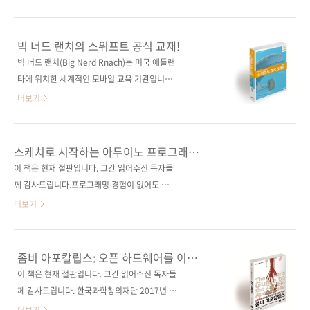
에 5 버전이 나왔죠. 오늘 소개할 책은 Angular
너드 랜치의 공식 스위프트 교재! 출판사 제이펍
1부터 꾸준히 개정판을 내면서 업데이트되었고,
원출판사 Big Nerd Ranch Guides원서명
주로 4 기반의 내용을 다루고 있습니다만, 최신
Swift Programming: The Big Nerd Ranch
빅 너드 랜치의 스위프트 공식 교재!
버전인 5 버전도 충분히 대응하고 있습니다. 이
Guide(2nd Edition)(원서 ISBN:
빅 너드 랜치(Big Nerd Rnach)는 미국 애틀랜
책의 가장 큰 장점은 600쪽이 넘는 방대한 페이
9780134610610) 저자명 매튜 마티아스, 존 갤
타에 위치한 세계적인 모바일 교육 기관입니다.
지에 앵귤러의..
러거역자명 배장열출판일 2017년 9월 7일페이
온오프라인 교육 과정을 거친 개발자가 전 세계
더보기
지 520쪽판 형 46배판변형(188*245*25)제 본
적으로 1만 명을 넘어섰다고 하네요. 또한, BNR
무선(soft cover)정 가 29,000원ISBN 979-
은 2001년부터 공식 교재를 출판하였고, 현재까
11-85890-93-7 (93000)키워드 아이폰 프로그
지 수십만 명의 개발자가 그 교재들을 통해 자신
스케치로 시작하는 아두이노 프로그래밍
래밍 / Xcode / Swift / iPhone / iOS분 야 프
의 커리어를 높이고 있습니다. 오늘 소개할 책은
(제2판)
이 책은 현재 절판입니다. 그간 읽어주신 독자들
로그래밍 /..
BNR에서 펴낸 바로 그 4종의 공식 교재 중 하나
께 감사드립니다.프로그래밍 경험이 없어도 아
인 《빅 너드 랜치의 스위프트 프로그래밍(제2
두이노 프로그래밍을 쉽게!전 세계인의 아두이
더보기
판)》입니다. 원서명은 《Swift
노 입문서! 출판사 제이펍원출판사 McGraw-
Programming: The Big Nerd Ranch Guide
Hill원서명 Programming Arduino: Getting
(2nd Edition)》입니다. 아마존에서도 독자들
Started with Sketches, 2nd Edition(원서
좀비 아포칼립스: 오픈 하드웨어를 이용한
의 호평 속에 꽤 많은 판매를 보이고 있는 서적입
ISBN: 9781259641633)저자명 사이먼 몽크역
인류 생존 가이드
이 책은 현재 절판입니다. 그간 읽어주신 독자들
니다. https://goo.gl/E4DrRk 스위프트를 처
자명 배장열출판일 2016년 11월 30일페이지
께 감사드립니다. 한국과학창의재단 2017년 대
음 접하는 독자..
228쪽시리즈 I♥Robot 09판 형 크라운판 변형
학/일반 번역 부문 우수과학도서 선정 간단한 회