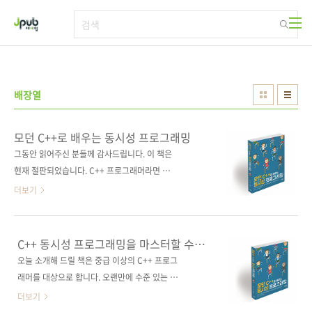
본문 바로가기
배장열
모던 C++로 배우는 동시성 프로그래밍
그동안 읽어주신 분들께 감사드립니다. 이 책은
현재 절판되었습니다. C++ 프로그래머라면 반
드시 알아야 할 동시성의 모든 것!C++ 동시성 프
더보기
로그래밍을 마스터할 수 있는 실용적 안내서! 도
서구매 사이트(가나다순)[강컴] [교보문고] [도
서11번가] [반디앤루니스] [알라딘] [예스이십
C++ 동시성 프로그래밍을 마스터할 수
사] [인터파크] 전자책 구매 사이트(가나다순)[교
있는 실용적 안내서!
오늘 소개해 드릴 책은 중급 이상의 C++ 프로그
보문고] [구글북스] [리디북스] [알라딘] [예스이
래머를 대상으로 합니다. 오랜만에 수준 있는 랭
십사] [인터파크] 출판사 제이펍원출판사
귀지 책을 소개하게 되어 왠지 IT 출판사의 본연
더보기
Rainer Grimm원서명 Concurrency with
의 길로 들어선 듯한 느낌도 드네요. ㅎㅎ