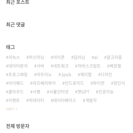
최근 포스트
최근 댓글
태그
리눅스
머신러닝
아이폰
딥러닝
ai
알고리즘
데이터분석
서버
네트워크
자바스크립트
배장열
프로그래밍
아두이노
Jpub
제이펍
디자인
아이패드
라즈베리파이
안드로이드
파이썬
정인식
클라우드
서평
사물인터넷
챗GPT
인공지능
이벤트
빅데이터
데이터베이스
개발자
더보기
전체 방문자