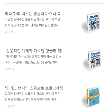
Modern C++(원서 ISBN: 없음)저자명 라이너
C++11부터 도입된 멀티스레드 관련 프로그래
그림역자명 배장열출판일 2018년 8월 6일페이
밍 기법은 C++ 개발자라면 당연히, 그리고 정확
따라 하며 배우는 앵귤러 마스터 북
지 316쪽시리즈 (없음)판 형 (188*245*16)제
하게 알아야 한다고 하는데, 이 책은 최신 C++에
그동안 읽어주신 분들께 감사드립니다. 이 책은
본 무선(soft cover)정 가 25,000원ISBN 979-
서 새롭게 추가된 병렬 프로그래밍과 멀티스레
현재 절판되었습니다.단계별 예제를 만들면서
1..
딩 부분을 C++의 발전 순서에 따라 관련 키워드
배우는, 앵귤러 마스터를 위한 완벽 가이드!실용
더보기
와 프로그래밍 기법을 쉽게 설명하고 있으며, 이
적 예제로 배우는 최신 웹 기술! 출판사 제이펍원
한 권만으로도 표준을 모두 익힐 수 있도록 구성
출판사 FULLSTACK.io원서명 ng-book: The
되어 있습니다 . C++ 메모리 모델부터 시작해 실
Complete Guide on Angular 5(원서 ISBN:
실용적인 예제가 가득한 앵귤러 책!
행 가능한 풍부한 예제 코드로 C++ 멀티스레딩
9781546376231) 저자명 네이트 머레이, 필리
웹 세계를 자바스크립트가 점령해 가는 것 같습
기술을 습득할 수 있으며, 기존 C++ 표준뿐만 아
피 커리, 아리 러너, 칼로스 타보다역자명 배장열
니다. 구글에서 만든 Angular(앵귤러), 페이스북
니라 향후 C++20 표준에서 변화할 내용까지
출판일 2018년 1월 24일페이지 648쪽판 형 46
에서 만든 React(리액트), 그리고 마이크로스포
더보기
그..
배판변형(188*245*30)제 본 무선(soft cover)
트에서 만든 TypeScript(타입스크립트)... 프레
정 가 34,000원ISBN 979-11-88621-01-9
임워크별로 장점이 있어서 필요에 따라 고루 많
(93000)키워드 앵귤러 / 타입스크립트 / 네이티
이 사용되는 것 같습니다. 오늘 소개할 책은
빅 너드 랜치의 스위프트 프로그래밍
브스크립트 / 리덕스 / 데이터 아키텍처분야 프
Angular 책인데요. 작년에 Angular 개발진에서
(제2판)
그동안 읽어주신 분들께 감사드립니다. 이 책은
로그래밍 / 자바스크립트 관..
6개월에 한 번씩 새로운 버전을 발표하기로 하면
현재 절판되었습니다.전 세계인과 함께 배우는
서 17년 3월에 Angular 4를 내놓았는데, 11월
스위프트 교과서!글로벌 모바일 교육 업체인 빅
더보기