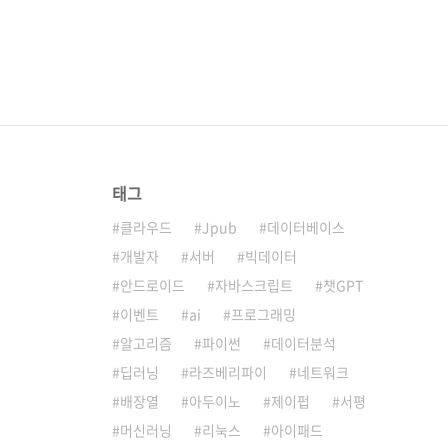
태그
클라우드
Jpub
데이터베이스
개발자
서버
빅데이터
안드로이드
자바스크립트
챗GPT
이벤트
ai
프로그래밍
알고리즘
파이썬
데이터분석
딥러닝
라즈베리파이
네트워크
배장열
아두이노
제이펍
서평
머신러닝
리눅스
아이패드