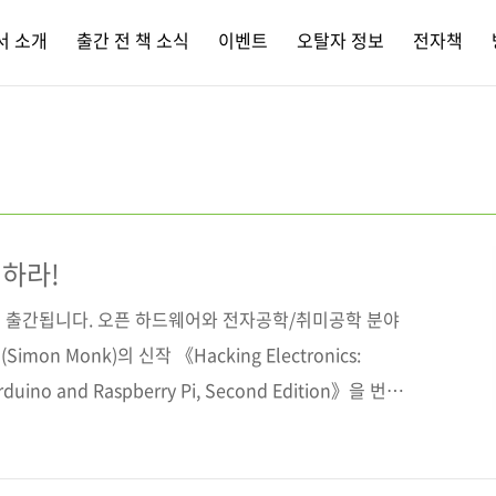
서 소개
출간 전 책 소식
이벤트
오탈자 정보
전자책
하라!
 출간됩니다. 오픈 하드웨어와 전자공학/취미공학 분야
on Monk)의 신작 《Hacking Electronics:
 Arduino and Raspberry Pi, Second Edition》을 번역
이노와 라즈베리 파이로 배우는 전자공학》이 바로 그 책
트한 분량에 컬러로 인쇄된 편집은 알찬 내용에 비하면 아