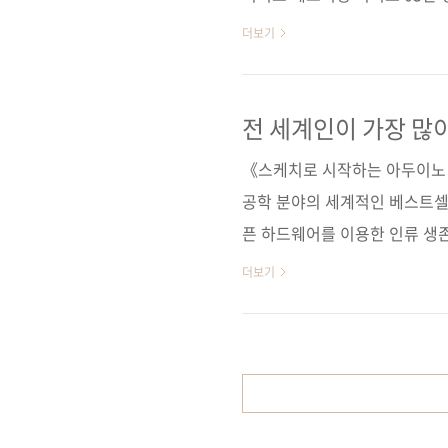
가 33,000원ISBN 979-11-
더보기
넷(IoT) / ATmega128 / A
마이크로컨트롤러 관련 사이트■ 저
책소식] - 제대로 만든 ATme
전 세계인이 가장 많
Learning(테크 러닝) 시리즈■ I
《스케치로 시작하는 아두이노 
공학 분야의 세계적인 베스트셀
픈 하드웨어를 이용한 인류 생존
에 번역 출간된 1판이 근 3년
더보기
데요. 이번에 나오는 2판은 아
였고, ■ 새 아두이노 모델과 
한 업그레이드하였습니다. 쉬운
특징인 이 책은 기초적인 스케치
장, 라이브러리 작성, 사물 인터넷