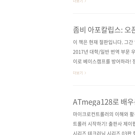
더보기
2016년 11월 30일페이지 22
(170*225*14)제 본 무선(soft 
(93000)키워드 마이크로컨트롤러 
좀비 아포칼립스: 오
야 하드웨어 / 마이크로컨트롤러
이 책은 현재 절판입니다. 그
2017년 대학/일반 번역 부문
이로 베이스캠프를 방어하라! 
No Starch Press 원서명 The M
더보기
Your Base with Simple Circu
9781593276676) 지은이 
지 308쪽 시리즈 I♥Robot 08 
ATmega128로 
cover) 정 가 ..
마이크로컨트롤러의 이해와 활용
트롤러 시작하기! 출판사 제이펍
시리즈 테크러닝 시리즈 03판 형 4