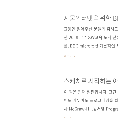
안 팔릴 수 없겠죠! 《아두이
노》, 《ATmega128로 
사물인터넷을 위한 BBC
자바스크립트 블록 
터넷, 기초 전자 분야의 베스
그동안 읽어주신 분들께 감사드
'ESP8266'의 모든 것을 보여주
관 2018 우수 SW교육 도서 
폼, BBC micro:bit! 
출판사 제이펍 지은이 서영진 출판
더보기
형(188*245*19) 제 본 무선(sof
(93000) 키워드 마이크로비트 
분 야 하드웨어 / 코딩 교육 관련 
스케치로 시작하는 아
페 관련 포스트 ■ 2017/09/18.
이 책은 현재 절판입니다. 그
어도 아두이노 프로그래밍을 쉽
사 McGraw-Hill원서명 Program
2nd Edition(원서 ISBN: