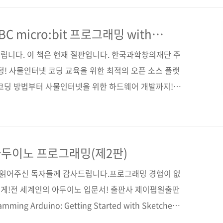
노 상상을 스케치하다》와 《사물인터넷을 품은 아두이
배우는 마이크로컨트롤러 프로그래밍》등 아두이노, 사물인
 micro:bit 프로그래밍 with
에디터
트셀러를 집필하신 허경용 교수님께서 이번에는
립니다. 이 책은 현재 절판입니다. 한국과학창의재단 주
는..
선정! 사물인터넷 코딩 교육을 위한 최적의 오픈 소스 플랫
기본적인 코딩 방법부터 사물인터넷을 위한 하드웨어 개발까지!
일 2017년 9월 21일 페이지 432쪽 판 형 46배판변
t cover) 정 가 28,000원 ISBN 979-11-85890-95-1
/ 사물인터넷 / IoT / 코딩 / 자바스크립트 블록 에디터
사이트 ■ micro:bit 공식 페이지 ■ 저자 운영 A/S 카
두이노 프로그래밍(제2판)
.
간 읽어주신 독자들께 감사드립니다.프로그래밍 경험이 없
게!전 세계인의 아두이노 입문서! 출판사 제이펍원출판
ming Arduino: Getting Started with Sketches,
 9781259641633)저자명 사이먼 몽크역자명 배장열출판일