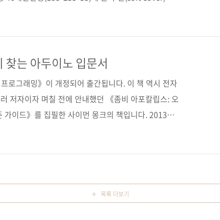
85890-69-2 (93560)키워드 마이크로컨트롤러 / 사물인터
Tmega / Atmega 128 /C 언어 / 아두이노분 야 하드웨어 /
자 운영 카페 관련 포스트■ 2016/11/17 - [출간전
ga128 마이크로컨트롤러 교과서 관련 시리즈■ Tech
이 찾는 아두이노 입문서
..
프로그래밍》이 개정되어 출간됩니다. 이 책 역시 전자
러 저자이자 며칠 전에 안내했던 《좀비 아포칼립스: 오
 가이드》를 집필한 사이먼 몽크의 책입니다. 2013년
이 넘는 시간 동안 국내 독자들로부터 많은 사랑을 받았는
두이노 우노 R3 기반에 ■ 사물 인터넷 관련 내용 추가하
소프트웨어를 반영하였으며, ■ 디스플레이 관련 내용 또
 설명과 재밌는 예시, 다운로드 가능한 샘플 프로그램이
로 시작하여 아두이노 전용 C 언어의 사용법, 데이터 저
목록 더보기
을 ..