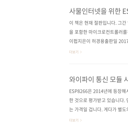
무것도 아닌 것 같습니다. 필
는 방법, 각종 부품을 납땜으로
사물인터넷을 위한 E
노와 라즈베리파이를 이용하여 
이 책은 현재 절판입니다. 그
을 포함한 마이크로컨트롤러를
이펍지은이 허경용출판일 2017년
러브로봇 11)판 형 46배판변형(188
더보기
ISBN 979-11-88621-03-
/ 사물인터넷 / WiFi / 아
운영 A/S 카페 관련 포스트■ 20
와이파이 통신 모듈 시
장을 평정한 ESP8266 관련 시리
ESP8266은 2014년에 등장해
한 것으로 평가받고 있습니다. 
는 가격일 겁니다. 게다가 별도
UART 변환 장치를 장착한 모듈
더보기
기존에 판매되던 와이파이 통신 