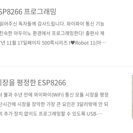
요한 부품을 구입하는 방법에서부터 전선을 벗기고 연결하
 연결하는 방법, 회로 구성도를 읽는 방법, 나아가 아두이
SP8266 프로그래밍
새로운 창작물을 만드는 방법까지 모두 ..
간 읽어주신 독자들께 감사드립니다. 와이파이 통신 기능
친숙한 아두이노 환경에서 프로그래밍한다! 출판사 제
 11월 17일페이지 500쪽시리즈 I♥Robot 11(아이
*245*23)제 본 무선(soft cover)정 가 30,000원
3 (93000)키워드 하드웨어 / 마이크로컨트롤러 / ESP8266
두이노분 야 하드웨어 / 마이크로컨트롤러 관련 사이트■ 저자
17/11/10 - [출간전 책소식] - 와이파이 통신 모듈 시
장을 평정한 ESP8266
즈■ I♥Robot 시..
서 불과 수년 만에 와이파이(WiFi) 통신 모듈 시장을 평정
단시간에 시장을 장악한 가장 큰 요인은 3달러밖에 안 되
의 추가 장치 없이도 프로그래밍할 수 있도록 USB-
의 경우에도 10달러 정도면 구할 수 있다고 합니다. 다.
모듈의 가격의 10분의 1 정도에 불과하니 안 팔리려야