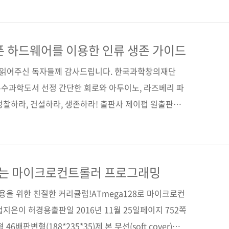
8쪽시리즈 I♥Robot 09판 형 크라운판 변형
cover)정 가 18,000원ISBN 979-11-85890-73-9
/ 아두이노 / 스케치 / C 언어 / C++ / 사물 인터넷분
픈 하드웨어를 이용한 인류 생존 가이드
..
간 읽어주신 독자들께 감사드립니다. 한국과학창의재단
 우수과학도서 선정 간단한 회로와 아두이노, 라즈베리 파
정찰하라, 건설하라, 생존하라! 출판사 제이펍 원출판사
aker's Guide to the Zombie Apocalypse: Defend
its, Arduino, and Raspberry Pi(ISBN:
사이먼 몽크 옮긴이 배장열 출판일 2016년 11월 28일 페이
판 형 46배판 변형(178*245*15) 제 본 무선(soft
배우는 마이크로컨트롤러 프로그래밍
을 위한 친절한 커리큘럼!ATmega128로 마이크로컨
지은이 허경용출판일 2016년 11월 25일페이지 752쪽
6배판변형(188*235*35)제 본 무선(soft cover)정