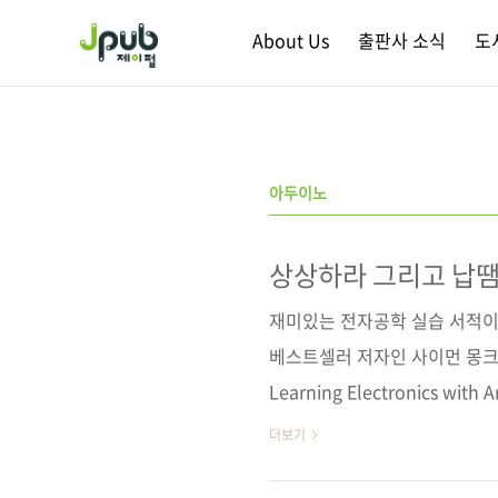
본문 바로가기
About Us
출판사 소식
도
아두이노
상상하라 그리고 납땜
재미있는 전자공학 실습 서적이
베스트셀러 저자인 사이먼 몽크(Sim
Learning Electronics with
한 《해킹 일렉트로닉스: 아두
더보기
입니다. 300여 페이지의 컴팩