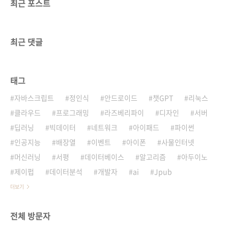
최근 포스트
최근 댓글
태그
자바스크립트
정인식
안드로이드
챗GPT
리눅스
클라우드
프로그래밍
라즈베리파이
디자인
서버
딥러닝
빅데이터
네트워크
아이패드
파이썬
인공지능
배장열
이벤트
아이폰
사물인터넷
머신러닝
서평
데이터베이스
알고리즘
아두이노
제이펍
데이터분석
개발자
ai
Jpub
더보기
전체 방문자