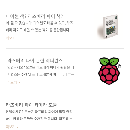
습 프로젝트 등에도 사용될 수 있습니다. ☞ 라즈
밖에 없는 라즈베리 파이 프로젝트!작지만 강력
베리 파이 활용 동영상 보기 그래서 나도 뭔가를
한 라즈베리 파이로 혁신적인 프로그램과 재미
파이썬 책? 라즈베리 파이 책?
만들어보겠다고 지름신의 지시대로 5만원 안팎
있는 게임을 만든다! 출판사 제이펍원출판사
네. 둘 다 맞습니다. 파이썬도 배울 수 있고, 라즈
의 돈을 주고 질렀는데, 막상 윈도우와 다른 인터
McGrawHill원서명 Programming the
베리 파이도 배울 수 있는 책이 곧 출간됩니다.
페이스에 적잖이 당황하시지는 않았나요? 네. 위
Raspberry Pi: Getting Started with
전자공학의 마에스트로라고 불리며 전자회로,
더보기
에서 말씀..
Python(원서 ISBN: 9780071807838)저자명
아두이노에 관련된 여러 권의 베스트셀러를 집
사이먼 몽크(Simon Monk)역자명 배장열출판
필한 사이먼 몽크(Simon Monk)가 쓴 라즈베리
일 2013년 9월 27일시리즈 I♥Robot 04 (아이
파이 입문서입니다. 사이먼 몽크의 대표 서적들
라즈베리 파이 관련 레퍼런스
러브로봇 04)페이지 232쪽판 형 크라운판 변형
Programming Arduino Getting Started
안녕하세요? 오늘은 라즈베리 파이와 관련된 레
(170*225), 반양장(soft cover)정 가 18,0..
with Sketches 번역서: 스케치로 시작하는 아
퍼런스를 추려 몇 군데 소개할까 합니다. 대부분
두이노 프로그래밍Programming the
영어의 압박을 느낄 수밖에 없지만, 참신한 아이
더보기
Raspberry Pi: Getting Started with
디어와 관련 소스코드를 참고하기에는 더할 나
Python 번역서: 파이썬으로 시작하는 라즈베리
위 없이 훌륭하다는 것은 분명합니다. 여기에 소
파이 프로그래밍(9월27일 출간 예정)Practical
개하는 웹사이트나 문서 말고도 라즈베리 파이
라즈베리 파이 카메라 모듈
Electronics for Inventors, Third
와 관련된 레퍼런스는 참으로 많고, 지금도 계속
안녕하세요? 오늘은 라즈베리 파이에 직접 연결
EditionHacking Electr..
늘어나고 있습니다. 또한, 아두이노나 유두, 비글
하는 카메라 모듈을 소개할까 합니다. 라즈베리
본 등 유사 기기에 대한 자료도 점점 많아지고 있
파이 시작하기가 출간될 즈음에는 카메라 모듈
더보기