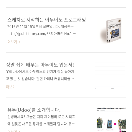
죠. 그만큼 라즈베리 파이의 인기가 나날이 높아
이 개발 중이라는 내용만 지면으로 전해드렸습
지고 있다는 방증일 것입니다. 어떤 자료들이 있
니다. 그런 이유에서 원서 및 번역서에는 웹캠으
는지 한번 들여다볼까요? 서른두 번째 이야기:
로 프로젝트를 진행한 과정이 실렸었죠. 그런데
스케치로 시작하는 아두이노 프로그래밍
라즈베리 파이 관련 레퍼런스작성일: 2013년 6
얼마 전 라즈베리 파이용 카메라 모듈이 공식 출
2016년 11월 15일부터 절판입니다. 개정판은
월 18일작성자: 배장열
시되었습니다. 오늘은 이 카메라 모듈 이야기를
http://jpub.tistory.com/636 아마존 No.1 아
==============================================..
전해드리겠습니다. 서른한 번째 이야기: 라즈베
두이노 입문서! 출판사 제이펍 원출판사
더보기
리 파이 카메라 모듈작성일: 2013년 6월 12일
McGraw-Hill 원서명 Programming Arduino:
작성자: 배장열
Getting started with Sketches(원서 ISBN
=============================================================
978-0-07-178422-1) 저자명 사이먼 몽크
정말 쉽게 배우는 아두이노 입문서!
라즈베리 파이용 카메라 모듈은 라즈베리 파이
(Simon Monk) 역자명 윤순백 시리즈
우리나라에서도 아두이노의 인기가 점점 높아지
재단 웹사이트..
I♥Robot 03(아이러브로봇 03) 출판일 2013
고 있는 것 같습니다. 관련 카페나 커뮤니티들도
년 5월 31일 페이지 220쪽 판 형 크라운판 변형
예전에 비해 많이 늘어났고, 아두이노와 관련한
더보기
(170*225), 반양장(Soft Cover) 정 가 18,000
블로그 포스팅도 예전보다 많이 늘어난 것 같습
원 ISBN 978-89-94506-63-0 부가기호:
니다. 오늘은 한 대학 교수님께서 전자공학과의
93000 분야 하드웨어 / 마이크로컨트롤러 / 프
마이크로프세서 수업 시간에 ATmega 128로
유두(Udoo)를 소개합니다.
로그래밍 관련 사이트 ■ 원출판사 도서소개 페
강의를 하시다가 좀 더 쉽게 접근할 수 있는 아두
안녕하세요? 오늘은 저희 제이펍의 로봇 시리즈
이..
이노로 변경할 것을 고려한다는 말씀도 해주셨
에 걸맞은 새로운 장치를 소개할까 합니다. 유두
는데요. 출판계에서 이를 놓치진 않겠죠.. 이미
가 바로 주인공인데요. 유두를 한마디로 정의하