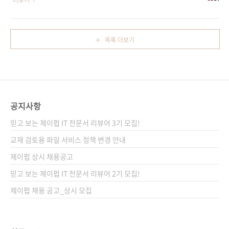
더보기
관련 책들이 여러 종 출간되었고, 준비 중에 있는
자면 라즈베리 파이 4대 + 아두이노입니다. 서른
도서도 꽤 있는 걸로 알고 있습니다. 국내 저자가
번째 이야기유두를 소개합니다.작성자: 배장열
집필한 책보다는 번역서가 중심이긴 한데, 당분
============================================================
목록 더보기
간 이 추세는 계속될 것 같습니다. (혹시 아두이
앞에서 말씀드린 대로 유두(Udoo)는 라즈베리
노 서적을 집필할 분이 있으면 저희 제이펍으로
파이 4대와 아두이노가 합체한 것이나 다름없습
연락주시기 바랍니다. 함께 멋진 책을 만들어 보
니다. 우선, 지난 4월 23일 미국의 CNN 뉴스 보
았으면 합..
도를 잠깐 살펴보겠습니다. 원문 기사는
http://edition.cnn.com/2013/04/23/tech/innovation/udoo-
공지사항
android-l..
믿고 보는 제이펍 IT 전문서 리뷰어 3기 모집!
교재 검토용 파일 서비스 정책 변경 안내
제이펍 상시 채용공고
믿고 보는 제이펍 IT 전문서 리뷰어 2기 모집!
제이펍 채용 공고_상시 모집