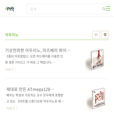
본문 바로가기
아두이노
기상천외한 아두이노, 라즈베리 파이
활용서
《좀비 아포칼립스: 오픈 하드웨어를 이용한 인
류 생존 가이드》가 바로 그 책입니다.
Apocalypse(아포칼립스)는 대재앙이나 지구 종
더보기
말 등을 표현할 때 사용되는 '묵시록'과 비슷하게
쓰이는 단어인데, '좀비 아포칼립스'는 그야말로
좀비가 세상을 뒤덮은 시기를 뜻합니다. 좀비와
제대로 만든 ATmega128
맞서는 영화 〈부산행〉이 흥행이 될 정도로, 이
마이크로컨트롤러 교과서
배우는 학생과 가르치는 교수 모두에게 호평받
제 좀비는 우리에게도 제법 익숙한(?) 공포의 대
고 있는 《아트멜 스튜디오와 아두이노로 배우
상이 되었는데요. 이 책은 바로 그 좀비가 가득한
는 ATmega328 프로그래밍》의 저자께서 심혈
더보기
세상에서 간단한 회로나 아두이노, 라즈베리 파
을 기울여 ATmega128 책을 집필하였습니다.