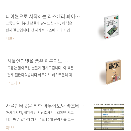
이 등을 활용하여 인간의 베이스캠프를 지키는
《아트멜 스튜디오와 아두이노로 배우는
내용입니다. 전문서적에 어울리지 않는 것 같지
ATmega328 프로그래밍》 서평 보기정말로 대
파이썬으로 시작하는 라즈베리 파이
만, 기상천외하면서도 재기발랄한 기획이지 않
단한 책입니다. 오랜만에 곱게 포장해 아껴주고
프로그래밍(제2판)
그동안 읽어주신 분들께 감사드립니다. 이 책은
나요? :) 이 책을 먼저 읽은 영어권 독자들도 비
싶은 책을 만났다. 위 서적은 아두이노 우노에서
현재 절판입니다. 전 세계적 라즈베리 파이 입문
슷한 반응을 보이고 있네요. Amazon 독자 서평
사용되는 마이크로컨트롤러인 ATmega328을
서, 라즈베리 파이 2로 업데이트! 아마존에서 가
더보기
보기 책..
위해 레지스터를 사용하여 프로그램을 작성하는
장 많이 판매되는 라즈베리 파이 입문서! 출판사
'C 스타일'과 추상화된 함수를 사용하여 스케치
제이펍 원출판사 McGraw-Hill 원서명
를 작성하는 '아두이노 스타일'을 소개하는 책인
Programming the Raspberry Pi: Getting
사물인터넷을 품은 아두이노:
반면, 오늘 소개해드릴 《ATmega128로 배우
Started with Python, 2nd Edition(ISBN:
사물인터넷에 필요한 연결의 모든 것
그동안 읽어주신 분들께 감사드립니다. 이 책은
는 마이크로컨트롤러 프로그래밍》은 대학의 전
9781259587405) 저자명 사이먼 몽크 역자명
현재 절판되었습니다.아두이노 베스트셀러 저자
통적인 마이크로컨트롤러 수업에 잘 부합하도록
배장열 출판일 2016년 2월 29일 페이지 244쪽
가 공개하는 사물인터넷을 위한 아두이노! 출판
더보기
구성한 책이라고 보시면 되..
시리즈 I♥Robot 07 (아이러브로봇 07) 판 형
사 제이펍저자명 허경용출판일 2016년 1월 25
(170*225*14) 제 본 무선(soft cover) 정 가
일페이지 564쪽시리즈 (없음)판 형
19,000원 ISBN 979-11-85890-48-7
(188*245*26)제 본 무선(soft cover)정 가
사물인터넷을 위한 아두이노와 라즈베리
(93000) 키워드 마이크로컨트롤러 / 파이썬 /
30,000원ISBN 979-11-85890-40-1 (93000)
파이
아시다시피, 세계적인 시장조사전문업체인 가트
리눅스..
키워드 사물인터넷 / IoT / 아두이노 / 마이크로
너는 매년 말마다 차기 년도 10대 전략기술 트렌
컨트롤러 / 블루투스 / LED분야 마이크로컨트롤
드를 발표하고 있는데요. 사물인터넷이 2012년
더보기