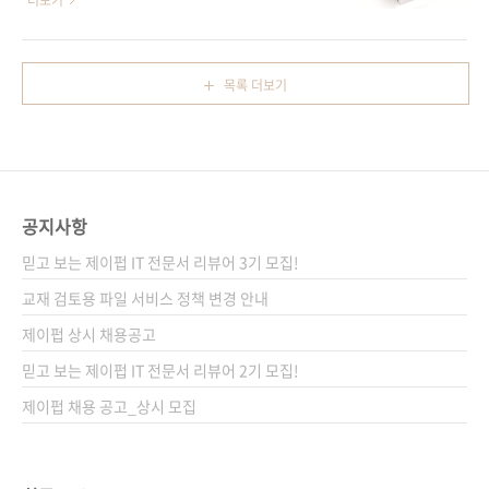
더보기
저희 제이펍에서 펴낸 책만 해도 위에서 언급한
셀러 《아두이노 상상을 스케치하다》의 저자가
책 외에 [아두이노 상상을 스케치하다], [핵심 예
공개하는 마이크로컨트롤러의 새로운 학습
제로 배우는 아두이노 프로그래밍], [스케치로
법! 출판사 제이펍저자명 허경용출판일 2015년
목록 더보기
시작하는 아두이노 프로그래밍], 그리고 [아트멜
7월 29일페이지 568쪽시리즈 테크 러닝 시리즈
스튜디오와 아두이노로 배우는 ATmega328 프
02판 형 46배판 변형(188*235*27)제 본 무선
로그래밍]까지 포함한다면 총 5종이네요. 모두..
(soft cover)정 가 30,000원ISBN 979-11-
85890-25-8 (93560)키워드 마이크로컨트롤러
/ 아두이노 / 아트멜 스튜디오 / ATmega / 분야
공지사항
하드웨어 / 마이크로컨트롤러관련 사이트■ 저
자 운영 카페■ 필요 부품 구매처 관련 포스트■
믿고 보는 제이펍 IT 전문서 리뷰어 3기 모집!
2015/07/20 - [출간전 책소식] - 아두이노 우노
교재 검토용 파일 서비스 정책 변경 안내
의 심장, A..
제이펍 상시 채용공고
믿고 보는 제이펍 IT 전문서 리뷰어 2기 모집!
제이펍 채용 공고_상시 모집