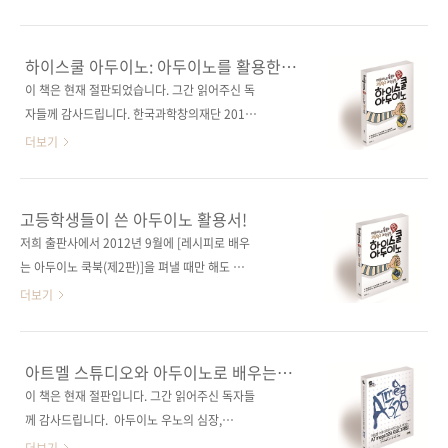
러 / 아두이노 관련 사이트■ 저자 운영 카페(독
에 처음으로 언급된 이래 5년 연속으로 선정되었
자 Q&A 제공) 관련 포스트■ 2016/01/13 - [출
습니다. 그만큼 사물인터넷, 나아가 만물인터넷
간전 책소식] - 사물인터넷을 위한 아두이노와
이 우리 생활 깊숙이 자리를 잡을 것이란 의미로
하이스쿨 아두이노: 아두이노를 활용한
라즈베리 파이 관련 시리즈■ (없음) 관련 도서
받아들여도 될 것 같습니다. 실제로 며칠 전에 끝
고등학교 과학실험
이 책은 현재 절판되었습니다. 그간 읽어주신 독
■ 사물인터넷을 품은 라즈베리 파이■ 아트멜
난 세계가전박람회인 CES 2016에서는 로봇, 스
자들께 감사드립니다. 한국과학창의재단 2016
스튜디오와 아두이노로..
마트카와 함께 사물인터넷을 응용한 제품들이
년 우수과학도서 선정!물화생지 주요 이론 14가
더보기
많이 선보였다고 합니다. [CES2016-결산①] 올
지를 다루는 실험 설계!간단한 아두이노 프로그
해 주인공 '사물인터넷'과 '스마트카' "사물인터
래밍을 통한 실험 과정의 최적화! 출판사 제이펍
넷은 미래 기술이 아니라 이미 현실이며, 우리의
지은이 SADA감수자 박종화 외 8인출판일 2015
고등학생들이 쓴 아두이노 활용서!
일상생활에 다양한 형태로 적용되고 있습니다."
년 10월 30일페이지 240쪽시리즈 (없음)판 형
저희 출판사에서 2012년 9월에 [레시피로 배우
위의 말은 홍원표 삼성SDS 사장의 CES 2016
46배판변형(188*245*14)제 본 무선(soft
는 아두이노 쿡북(제2판)]을 펴낼 때만 해도 시
기조연설문의 일부인데, '사물인터넷은 이미 현
cover)정 가 20,000원ISBN 979-11-85890-
중에 아두이노 서적이 5종인가밖에 되지 않았는
더보기
실..
34-0 (93000)키워드 아두이노 / 과학 실험 / 물
데, 지금 살펴보니 무료 40종 이상이 출간되어
리 / 화학 / 생명과학 / 지구과학분 야 하드웨어 /
있네요. 그리고 라즈베리 파이, 마이크로 컨트롤
마이크로컨트롤러 관련 사이트■ 아두이노 공식
러나 센서 등과 함께 설명한 책들까지 합치면 60
아트멜 스튜디오와 아두이노로 배우는
홈페이지 관련 포스트■ 2015/10/19 - [출간전
여 종에 이르는 것 같습니다. 그만큼 최근 몇 년
ATmega328 프로그래밍
이 책은 현재 절판입니다. 그간 읽어주신 독자들
책소식] - 고등학생들이 쓴 아두이노 활용서! 관
사이에 아두이노(혹은 오픈 하드웨어)에 대한 관
께 감사드립니다. 아두이노 우노의 심장,
련 ..
심들이 높아졌다는 것을 방증하는 것 같습니다.
ATmega328을 뛰게 하는 두 가지 방법!베스트