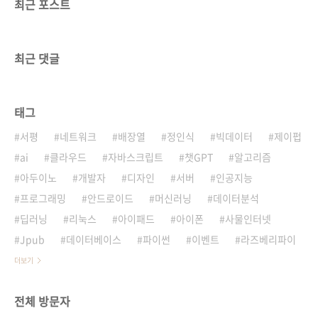
최근 포스트
최근 댓글
태그
서평
네트워크
배장열
정인식
빅데이터
제이펍
ai
클라우드
자바스크립트
챗GPT
알고리즘
아두이노
개발자
디자인
서버
인공지능
프로그래밍
안드로이드
머신러닝
데이터분석
딥러닝
리눅스
아이패드
아이폰
사물인터넷
Jpub
데이터베이스
파이썬
이벤트
라즈베리파이
더보기
전체 방문자