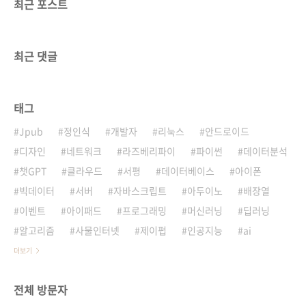
최근 포스트
최근 댓글
태그
Jpub
정인식
개발자
리눅스
안드로이드
디자인
네트워크
라즈베리파이
파이썬
데이터분석
챗GPT
클라우드
서평
데이터베이스
아이폰
빅데이터
서버
자바스크립트
아두이노
배장열
이벤트
아이패드
프로그래밍
머신러닝
딥러닝
알고리즘
사물인터넷
제이펍
인공지능
ai
더보기
전체 방문자