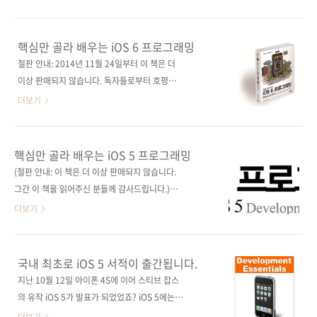
Developing iOS 7 Apps for the iPhone and
됩니다. 책 포맷은 그대로 살리고, 7 버전에 맞춰
iPad(원서 ISBN: 9781492854340)저자명 닐
기존 내용의 수정과 새 버전에 대한 설명이 추가
스미스(Neil Smyth)역자명 황반석시리즈
되었습니다. 좀 더 일찍 출간해야 했으나, 베타리
핵심만 골라 배우는 iOS 6 프로그래밍
I♥Mobile 24 (아이러브모바일 24)출판일
더들로 하여금 출간 전 사전 검증 과정을 거치느
절판 안내: 2014년 11월 24일부터 이 책은 더
2014년 5월 14일..
라 예상 출간일보다 한 달 가량 늦어졌네요. 참고
이상 판매되지 않습니다. 독자들로부터 호평받
로, 제이펍에서는 이 책부터 앞으로 나올 모든 책
았던 [핵심만 골라 배우는 iOS 5 프로그래밍]의
더보기
에 베타리딩을 진행할 예정입니다. 혹시 있을 수
개정판! iOS 기반 앱 개발자들의 필수 도서! 출
있는 오탈자는 물론이고, 예제 코드 테스팅, 모호
판사 제이펍 원출판사 CreateSpace
한 문장 등을 체크하고 있습니다. 베타리딩을 한
Independent Publishing Platform 원서명
핵심만 골라 배우는 iOS 5 프로그래밍
다고 해서 100% 완벽한 책이 될 수는 없겠지만,
iPhone iOS 6 Development Essentials(원
(절판 안내: 이 책은 더 이상 판매되지 않습니다.
기존 책들에 비해 조금이나마 오류가 적은 책을
서 ISBN 9781479211418) 저자명 닐 스미스
그간 이 책을 읽어주신 분들께 감사드립니다.) 출
선보일 수 있을 것으로 기대합니다. 이번..
(Neil Smyth) 시리즈 I♥Mobile 20 (아이러브
판사 제이펍 원출판사 Payload Media 원서명
더보기
모바일 20) 역자명 황반석 출판일 2013년 1월
iPhone iOS 5 Development Essentials 저자
31일 페이지 744쪽 판형 4*6배판 변형
명 닐 스미스(Neil Smyth) 역자명 조재유 출판
(188*245) 반양장(Soft Cover) 정가 33,000
일 2011년 12월 21일 페이지 520쪽 시리즈
국내 최초로 iOS 5 서적이 출간됩니다.
원 ISBN 978-89-94506-50-0 부가기호:
I♥Mobile 16 (아이러브모바일 16) 판 형 4*6
지난 10월 12일 아이폰 4S에 이어 스티브 잡스
93560 ..
배판 변형(188*245) 반양장(Soft Cover) 정 가
의 유작 iOS 5가 발표가 되었었죠? iOS 5에는
28,000원 ISBN 978-89-94506-30-2 부가기
iCloud의 사용, 트위터와의 연동, 아이패드를 위