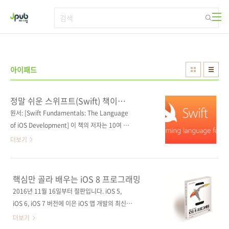
본문 바로가기
아이패드
정말 쉬운 스위프트(Swift) 책이
출간됩니다.
원서: [Swift Fundamentals: The Language
of iOS Development] 이 책의 저자는 10여 년
간 프로그래밍 강의를 진행해오고 있는 전문 강
더보기
사이자 저자입니다. 미 국방성, 록히드 마틴사 등
을 비롯해 수많은 오프라인 교육을 진행하였으
며, 그 노하우를 살려 11종의 책을 집필하였습니
핵심만 골라 배우는 iOS 8 프로그래밍
다. 오늘 소개해드릴 책은 그의 책 중 가장 인기
2016년 11월 16일부터 절판입니다. iOS 5,
가 많은 스위프트 책입니다. [I♥Mobile] 시리즈
iOS 6, iOS 7 버전에 이은 iOS 앱 개발의 최신
의 스물여섯 번째 책이자 [더 쉽게, 더 깊게] 시리
베스트셀러!간결한 설명, 풍부한 예제가 돋보이
더보기
즈의 다섯 번째인 이번 책의 제목은 '더 쉽게, 더
는 iOS 앱 개발자들의 필수 레퍼런스! 출판사 제