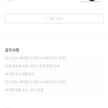
더보기
호: 13560 분 야 모바일 프로그래밍 / iOS 키워
한 멀티태스킹 제스터 등 여러 다양한 기능들이
드 아이폰 / 아이패드 / 맥 OS / Xcode / 아이클
새로 추가되었죠. 참고 블로그: [카인플러트] 나
라우드 / iCloud / 트위터 연동 / 쿼츠 /
만의 공간!의 iOS 5의 특징 정리해보기 iOS 5에
목록 더보기
Automatic Reference C..
관한 원서들도 대부분 빨라야 12월부터 출간되
기 시작하는데, 이번에 저희가 출간하는 iOS 5
서적은 번역서임에도 불구하고 다른 원서들과
거의 같은 시기에 나올 수 있었던 건 미국의 전자
책을 계약했기 때문입니다. 어제 국내에 출간된
공지사항
[핵심만 골라 배우는 오브젝티브-C 2.0]의 저자
인 닐 스미스(Neil Smyth)는 지난 번 포스트에
믿고 보는 제이펍 IT 전문서 리뷰어 3기 모집!
서도 말씀했듯이 다작을 하며 책을 아마존에서
교재 검토용 파일 서비스 정책 변경 안내
전자책으로 판매하고 있었는..
제이펍 상시 채용공고
믿고 보는 제이펍 IT 전문서 리뷰어 2기 모집!
제이펍 채용 공고_상시 모집