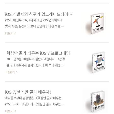
깊게'가 아니고 '쉽게, 더 쉽게'로 정했답니다. 왜
이펍원출판사 Neil Smyth원서명 iOS 8 App
냐고요? 네, 정말 쉽기 때문입니다. 그래서 여러
Development Essentials(원서 ISBN:
iOS 개발자의 친구가 업그레이드되어
프로그래밍 언어를 다루는 분들이라면 절대 피
9781505586411)저자명 닐 스미스역자명 황
돌아왔습니다.
iOS 5 버전부터 6, 7까지 매년 iOS 업데이트에
해야 할 책임을 힘주어 말씀드립니다. 제 말을
반석출판일 2015년 4월 17일페이지 892쪽시
맞춰 개정/출간하다 보니 당연히 8 버전 책을 기
듣..
리즈 I♥Mobile 25 (아이러브모바일 25)판 형
다리는 분이 많았던 것 같습니다. 연초부터 개인
더보기
(188*245*35)제 본 무선(soft cover)정 가
혹은 학원에서 8 버전 책의 출간 시기를 문의해
36,000원ISBN 979-11-85890-22-7 (93000)
주셨는데, 이제야 출간하게 되었습니다. 3월에는
키워드 아이패드 / 아이폰 / iOS / 모바일 / 앱 분
출간하려 했지만, 후반 작업이 다소 길어져 이제
핵심만 골라 배우는 iOS 7 프로그래밍
야 모바일 프로그래밍 / iOS 관련 사이트■ 원출
서야 예약 판매 소식을 전하게 되었네요. 기다려
2015년 9월 10일부터 절판되었습니다. 그간 책
판사..
주신 분들에게 감사의 말씀을 드립니다. 표지에
을 구매해주셔서 감사드립니다.이 책의 개정판
서도 알 수 있듯이, 이번 8 버전에서는 예제 코드
은 《핵심만 골라 배우는 iOS 8 프로그래밍》입
더보기
가 모두 스위프트(Swift)로 변경되었고, 이전에
니다. iOS 5, iOS 6 버전에 이은 iOS 앱 개발의
오브젝티브-C 언어 사용법은 당연히 스위프트
최신 베스트셀러!간결한 설명, 풍부한 예제가 돋
사용법(총 9개 장)으로 교체되었습니다. 그 외에
보이는 iOS 앱 개발자들의 필수 레퍼런스! 출판
iOS 7, 핵심만 골라 배우자!
Xcode 6와 iOS 8에 새롭게 도입된 기능들(스위
사 제이펍원출판사 CreateSpace
독자들로부터 검증받은 《핵심만 골라 배우는
프트 플레이그라운드, 사이즈 클래스를 이용한
Independent Publishing Platform원서명
iOS 5 프로그래밍》과 《핵심만 골라 배우는
유니버셜 사용자 인터페이스 설계..
iOS 7 App Development Essentials:
iOS 6 프로그래밍》에 이어 7 버전 책이 곧 출간
더보기