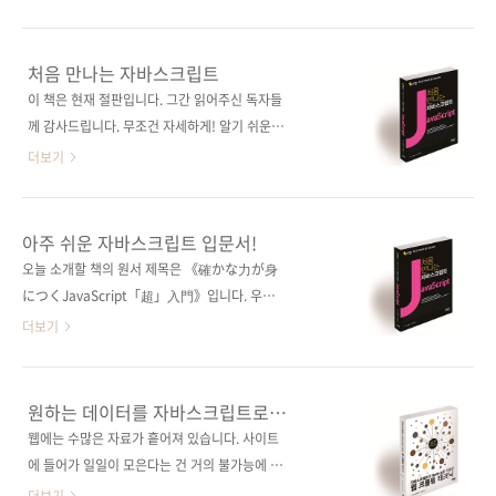
키워드 자바스크립트 / ECMAScript 6 / Ajax /
6년 만에 2판을 출간하게 되었습니다.
객체지향 프로그래밍분야 프로그래밍 / 자바스
https://goo.gl/rwRgRp 위 아마존재팬 링크
크립트 관련 사이트■ 아마존 도서 소개 페이지
에서 보시면 아시겠지만, 독자들의 호평이 이어
처음 만나는 자바스크립트
■ 원출판사 도서 소개 페이지 관련 포스트■
지고 있는 책이자 이웃나라 일본에서 최근 자바
이 책은 현재 절판입니다. 그간 읽어주신 독자들
2017/08/03 - [출간전 책소식] - 일본 최고의..
스크립트 서적 중 가장 좋은 판매를 보이고 있기
께 감사드립니다. 무조건 자세하게! 알기 쉬운 설
도 합니다. 별점을 많이 주지 않은 서평도 몇 개
명! 자바스크립트의 왕도를 안내하는 최고의 교
더보기
보이는데, 서평을 읽어보니 자바스크립트를 처
과서! 출판사 제이펍 원출판사 SBクリエイテ
음 배우는 분들이 올린 듯합니다. 그도 그럴 것이
ィブ 원서명 確かな力が身につく
'입문'이란 타이틀로 출간되어 골랐더니 초보자
JavaScript「超」入門(ISBN:
아주 쉬운 자바스크립트 입문서!
용 눈높이에만 머문 게 아니라 자바스크립트 전
9784797383584) 지은이 가노 스케하루 옮긴
오늘 소개할 책의 원서 제목은 《確かな力が身
반을 중급자 수준까지 설명한 데서 오는 어려움
이 김완섭 출판일 2017년 2월 24일 페이지 352
につくJavaScript「超」入門》입니다. 우리
의 표현인 것 같습니다. 1판을 번역하신 정인식
쪽 시리즈 First Step 시리즈 01 판 형 크라운판
말로 바꾸면 "(몸에) 확실히 익히는 자바스크립
더보기
역자님은 기술..
변형(170*225*16) 제 본 무선(soft cover) 정
트 입문" 정도가 되겠네요. 현재 일본에서 자바
가 24,000원 ISBN 979-11-85890-77-7
스크립트 입문서로는 가장 많은 판매를 보이고
(93000) 키워드 자바스크립트 / Javascript /
있는 책입니다. 이 책의 자매서로는 《確かな力
원하는 데이터를 자바스크립트로
CSS / HTML / 웹 프로그래밍 분 야 프로그래밍
が身につくPython「超」入門》이 있는데,
수집하고 분석하는 기막힌 방법!
웹에는 수많은 자료가 흩어져 있습니다. 사이트
> 자바스크립트 관련 사이트 ■ 아마존재팬 도
이 책도 파이썬 입문자들로부터 호평을 받으며
에 들어가 일일이 모은다는 건 거의 불가능에 가
서 소개 페이..
베스트셀러로 판매되고 있습니다. 파이썬 책은 3
깝기도 하고, 정확하지도 않겠죠. 우리가 원하는