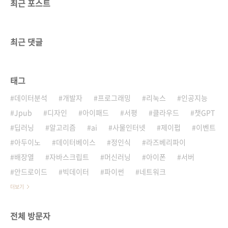
최근 포스트
최근 댓글
태그
데이터분석
개발자
프로그래밍
리눅스
인공지능
Jpub
디자인
아이패드
서평
클라우드
챗GPT
딥러닝
알고리즘
ai
사물인터넷
제이펍
이벤트
아두이노
데이터베이스
정인식
라즈베리파이
배장열
자바스크립트
머신러닝
아이폰
서버
안드로이드
빅데이터
파이썬
네트워크
더보기
전체 방문자