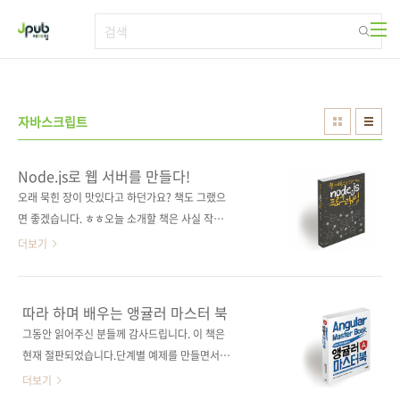
본문 바로가기
자바스크립트
Node.js로 웹 서버를 만들다!
오래 묵힌 장이 맛있다고 하던가요? 책도 그랬으
면 좋겠습니다. ㅎㅎ오늘 소개할 책은 사실 작년
초에는 출간이 되었어야 했는데, 여러 사정으로
더보기
이제야 내게 되었습니다. 그사이 많이 업데이트
된 Node.js의 최신 버전을 반영하고, 더 깊어진
저자의 내공까지 책에 잘 담았으니 오래 묵힌 장
따라 하며 배우는 앵귤러 마스터 북
과 빗대어도 괜찮겠죠? ^^; 온라인상에서
그동안 읽어주신 분들께 감사드립니다. 이 책은
Harrison Jung으로 더 많이 알려진 정민석 저
현재 절판되었습니다.단계별 예제를 만들면서
자는 2012년부터 Node.js를 사용하였으며,
배우는, 앵귤러 마스터를 위한 완벽 가이드!실용
더보기
Node.js로 비트코인 거래소까지 제작하기도 했
적 예제로 배우는 최신 웹 기술! 출판사 제이펍원