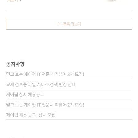
더보기
월 중순 이후 여러분들에게 선보일 수 있을 것 같
데이터만을 찾을 수 있다면, 그리고 그 데이터들
습니다. 두 책 모두 국내에서는 제목을 조금 변경
을 우리 대신에 누군가가 정리하고 분석할 수 있
하여 각각 《처음 만나는 자바스크립트》, 《처
다면 정말 편하지 않을까요? 오늘 소개해드릴 책
목록 더보기
음 만나는 파이썬》으로 나올 예정인데요. 제목
이 바로 그런 책입니다. 자바스크립트와
에서 알 수 있듯이, 이 책들은 프로그래밍을 처음
Node.js를 이용하여 다양한 에이전트를 만들고
배우거나 한두 권의 다른 책을 접했던 분들이 보
그 에이전트로 하여금 웹에 흩어져 있는 자료들
시기에 적당합니다. 책은..
을 찾고, 정리하고, 분석하는 방법을 안내합니다.
얼마 전에는 파이썬으로 웹 크롤러를 만드는 책
공지사항
도 나왔었죠? 파이썬을 이용하고자 하는 분이라
면 그 책을, 자바스크립트를 이용하시겠다면 저
믿고 보는 제이펍 IT 전문서 리뷰어 3기 모집!
희 책을 이용해주시면 좋을 것 같습니다. 옮긴이
교재 검토용 파일 서비스 정책 변경 안내
머리말에도 밝히고 있듯이, 이 책은 이동규 역자
제이펍 상시 채용공고
님이 일본 여행 중 ..
믿고 보는 제이펍 IT 전문서 리뷰어 2기 모집!
제이펍 채용 공고_상시 모집