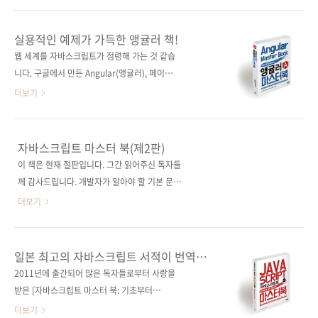
습니다. 최근에는 Node.js로 챗봇 제작에 전념
출판사 FULLSTACK.io원서명 ng-book: The
하고 있다고 합니다. 그래서 그 경험을 살려 간단
Complete Guide on Angular 5(원서 ISBN:
실용적인 예제가 가득한 앵귤러 책!
한 페이스북 챗봇 제작 방법도 책에 실어주셨습
9781546376231) 저자명 네이트 머레이, 필리
웹 세계를 자바스크립트가 점령해 가는 것 같습
니다. [웹 서비스를 만들며 배우는 node.js 프로
피 커리, 아리 러너, 칼로스 타보다역자명 배장열
니다. 구글에서 만든 Angular(앵귤러), 페이스북
그래밍]은 Node.js를 이용한 ..
출판일 2018년 1월 24일페이지 648쪽판 형 46
에서 만든 React(리액트), 그리고 마이크로스포
더보기
배판변형(188*245*30)제 본 무선(soft cover)
트에서 만든 TypeScript(타입스크립트)... 프레
정 가 34,000원ISBN 979-11-88621-01-9
임워크별로 장점이 있어서 필요에 따라 고루 많
(93000)키워드 앵귤러 / 타입스크립트 / 네이티
이 사용되는 것 같습니다. 오늘 소개할 책은
자바스크립트 마스터 북(제2판)
브스크립트 / 리덕스 / 데이터 아키텍처분야 프
Angular 책인데요. 작년에 Angular 개발진에서
이 책은 현재 절판입니다. 그간 읽어주신 독자들
로그래밍 / 자바스크립트 관..
6개월에 한 번씩 새로운 버전을 발표하기로 하면
께 감사드립니다. 개발자가 알아야 할 기본 문법
서 17년 3월에 Angular 4를 내놓았는데, 11월
부터 완벽한 현장 대응까지! 출판사 제이펍원출
더보기
에 5 버전이 나왔죠. 오늘 소개할 책은 Angular
판사 기술평론사원서명 改訂新版 JavaScript
1부터 꾸준히 개정판을 내면서 업데이트되었고,
本格入門(원서 ISBN: 9784774184111)저자
주로 4 기반의 내용을 다루고 있습니다만, 최신
명 야마다 요시히로역자명 정인식출판일 2017
일본 최고의 자바스크립트 서적이 번역
버전인 5 버전도 충분히 대응하고 있습니다. 이
년 8월 16일페이지 516쪽판 형 46배판변형
출간됩니다!
2011년에 출간되어 많은 독자들로부터 사랑을
책의 가장 큰 장점은 600쪽이 넘는 방대한 페이
(188*245*25)제 본 무선(soft cover)정 가
받은 [자바스크립트 마스터 북: 기초부터
지에 앵귤러의..
30,000원ISBN 979-11-85890-97-5 (93000)
Ajax/JQuery까지]가 이번에 전면 개정되어 근
더보기